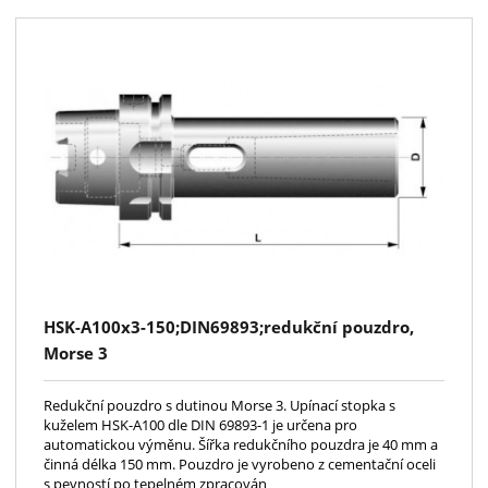
HSK-A100x3-150;DIN69893;redukční pouzdro,
Morse 3
Redukční pouzdro s dutinou Morse 3. Upínací stopka s
kuželem HSK-A100 dle DIN 69893-1 je určena pro
automatickou výměnu. Šířka redukčního pouzdra je 40 mm a
činná délka 150 mm. Pouzdro je vyrobeno z cementační oceli
s pevností po tepelném zpracován