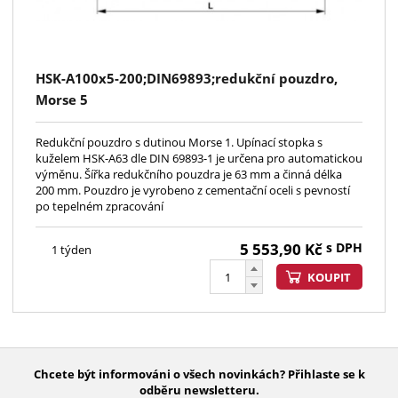
HSK-A100x5-200;DIN69893;redukční pouzdro,
Morse 5
Redukční pouzdro s dutinou Morse 1. Upínací stopka s
kuželem HSK-A63 dle DIN 69893-1 je určena pro automatickou
výměnu. Šířka redukčního pouzdra je 63 mm a činná délka
200 mm. Pouzdro je vyrobeno z cementační oceli s pevností
po tepelném zpracování
5 553,90
Kč
s DPH
1 týden
KOUPIT
Chcete být informováni o všech novinkách? Přihlaste se k
odběru newsletteru.