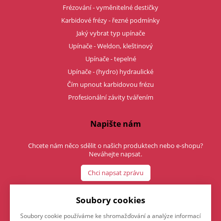
Frézování - vyměnitelné destičky
Karbidové frézy - řezné podmínky
Jaký vybrat typ upínače
Upínače - Weldon, kleštinový
Upínače - tepelné
Upínače - (hydro) hydraulické
Čím upnout karbidovou frézu
Profesionální závity tvářením
Napište nám
Chcete nám něco sdělit o našich produktech nebo e-shopu?
Neváhejte napsat.
Chci napsat zprávu
Soubory cookies
Soubory cookie používáme ke shromažďování a analýze informací