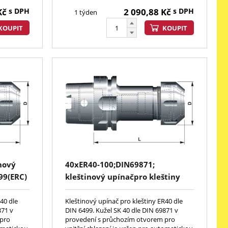
Kč
s DPH
2 090,88
Kč
s DPH
1 týden
KOUPIT
KOUPIT
nový
40xER40-100;DIN69871;
99(ERC)
kleštinový upínačpro kleštiny
DIN6499(ERC)
40 dle
Kleštinový upínač pro kleštiny ER40 dle
871 v
DIN 6499. Kužel SK 40 dle DIN 69871 v
 pro
provedení s průchozím otvorem pro