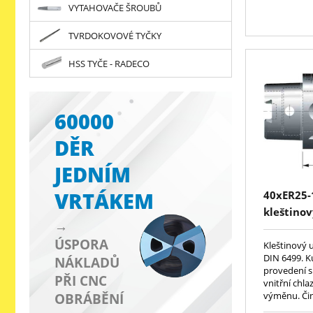
VYTAHOVAČE ŠROUBŮ
TVRDOKOVOVÉ TYČKY
HSS TYČE - RADECO
60000
DĚR
JEDNÍM
VRTÁKEM
40xER25-
kleštinov
→
DIN6499(
ÚSPORA
Kleštinový 
DIN 6499. K
NÁKLADŮ
provedení 
PŘI CNC
vnitřní chl
výměnu. Čin
OBRÁBĚNÍ