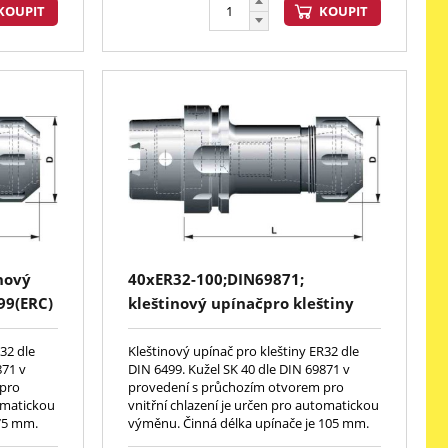
KOUPIT
KOUPIT
nový
40xER32-100;DIN69871;
99(ERC)
kleštinový upínačpro kleštiny
DIN6499(ERC)
32 dle
Kleštinový upínač pro kleštiny ER32 dle
871 v
DIN 6499. Kužel SK 40 dle DIN 69871 v
 pro
provedení s průchozím otvorem pro
tomatickou
vnitřní chlazení je určen pro automatickou
 75 mm.
výměnu. Činná délka upínače je 105 mm.