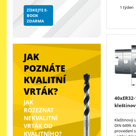
1 týden
ZÍSKEJTE E-
BOOK
ZDARMA
JAK
POZNÁTE
KVALITNÍ
VRTÁK?
40xER32-
JAK
kleštinov
ROZEZNAT
DIN6499(
NEKVALITNÍ
Kleštinový 
VRTÁK OD
DIN 6499. K
provedení 
KVALITNÍHO?