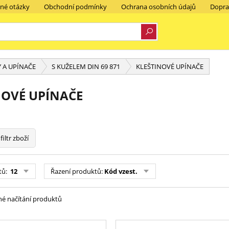
ené otázky
Obchodní podmínky
Ochrana osobních údajů
Dopra
 A UPÍNAČE
S KUŽELEM DIN 69 871
KLEŠTINOVÉ UPÍNAČE
NOVÉ UPÍNAČE
filtr zboží
tů:
12
Řazení produktů:
Kód vzest.
é načítání produktů