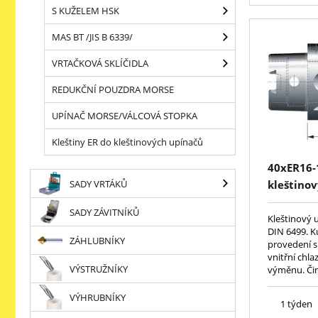
S KUŽELEM HSK
MAS BT /JIS B 6339/
VRTAČKOVÁ SKLÍČIDLA
REDUKČNÍ POUZDRA MORSE
UPÍNAČ MORSE/VÁLCOVÁ STOPKA
Kleštiny ER do kleštinových upínačů
40xER16-
SADY VRTÁKŮ
kleštinov
DIN6499(
SADY ZÁVITNÍKŮ
Kleštinový 
DIN 6499. K
ZÁHLUBNÍKY
provedení 
vnitřní chl
VÝSTRUŽNÍKY
výměnu. Čin
VÝHRUBNÍKY
1 týden