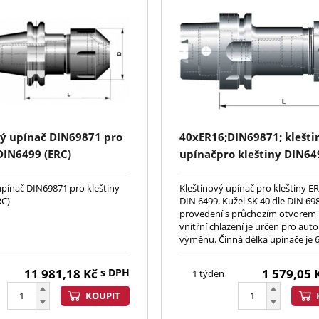
vý upínač DIN69871 pro
40xER16;DIN69871; klešti
DIN6499 (ERC)
upínačpro kleštiny DIN64
upínač DIN69871 pro kleštiny
Kleštinový upínač pro kleštiny ER
RC)
DIN 6499. Kužel SK 40 dle DIN 69
provedení s průchozím otvorem
vnitřní chlazení je určen pro au
výměnu. Činná délka upínače je
11 981,18
Kč
s DPH
1 579,05
1 týden
KOUPIT