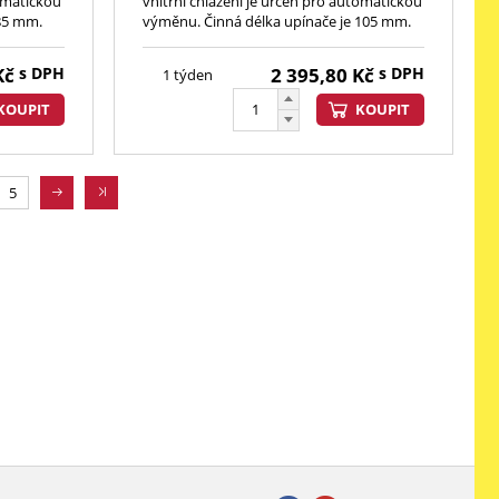
tomatickou
vnitřní chlazení je určen pro automatickou
 85 mm.
výměnu. Činná délka upínače je 105 mm.
Kč
s DPH
2 395,80
Kč
s DPH
1 týden
KOUPIT
KOUPIT
5