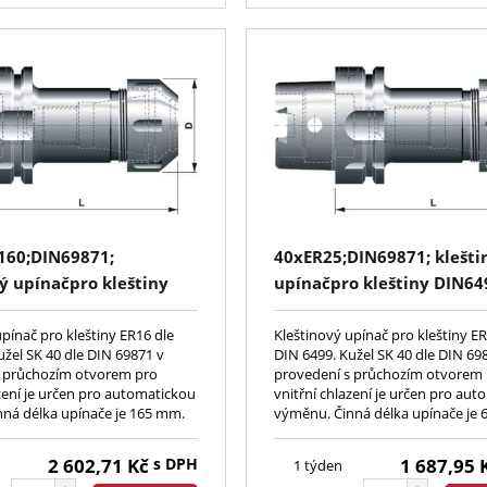
160;DIN69871;
40xER25;DIN69871; klešti
ý upínačpro kleštiny
upínačpro kleštiny DIN64
ERC)
upínač pro kleštiny ER16 dle
Kleštinový upínač pro kleštiny ER
užel SK 40 dle DIN 69871 v
DIN 6499. Kužel SK 40 dle DIN 69
s průchozím otvorem pro
provedení s průchozím otvorem
azení je určen pro automatickou
vnitřní chlazení je určen pro au
ná délka upínače je 165 mm.
výměnu. Činná délka upínače je
2 602,71
Kč
s DPH
1 687,95
1 týden