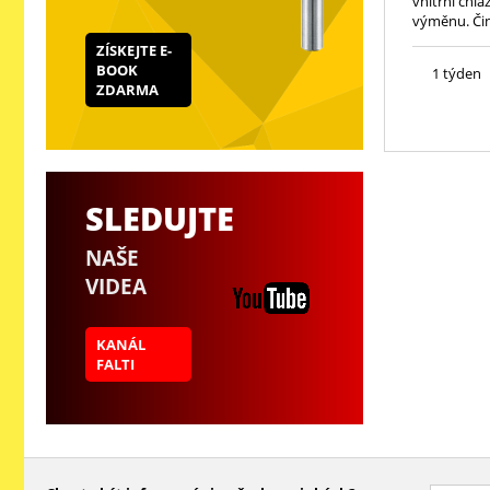
vnitřní chl
výměnu. Čin
ZÍSKEJTE E-
BOOK
1 týden
ZDARMA
SLEDUJTE
NAŠE
VIDEA
KANÁL
FALTI