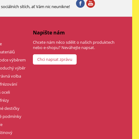
sociálních sítích, ať Vám nic neunikne!
Napište nám
Chcete nám něco sdělit o našich produktech
e
nebo e-shopu? Neváhejte napsat.
ateriálů
Chci napsat zprávu
vodce výběrem
dnoduchý výběr
rávná volba
 frézování
 oceli
frézy
né destičky
né podmínky
če
štinový