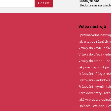
Sledujte nás
Odeslat
Sledujte nás na všech 
Volba nástrojů
Správná volba nástroj
Jak vrtat do různých m
Vrtáky do kovu - prů
Vrtáky do dřeva - je
Vrtáky do betonu - sp
Jaký nástroj zvolit pro
Frézování - frézy z HSS
Frézování - karbidové 
Frézování - vyměnitel
Karbidové frézy - řez
Jaký vybrat typ upína
Upínače - Weldon, kle