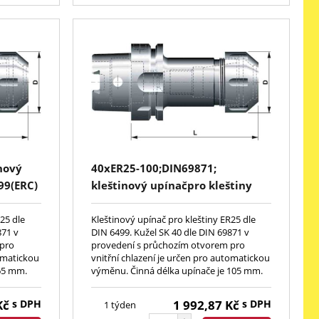
nový
40xER25-100;DIN69871;
99(ERC)
kleštinový upínačpro kleštiny
DIN6499(ERC)
25 dle
Kleštinový upínač pro kleštiny ER25 dle
871 v
DIN 6499. Kužel SK 40 dle DIN 69871 v
 pro
provedení s průchozím otvorem pro
tomatickou
vnitřní chlazení je určen pro automatickou
 65 mm.
výměnu. Činná délka upínače je 105 mm.
Kč
s DPH
1 992,87
Kč
s DPH
1 týden