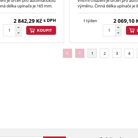
azení je určen pro automatickou
vnitřní chlazení je určen pro au
ná délka upínače je 165 mm.
výměnu. Činná délka upínače je
2 842,29
Kč
s DPH
2 069,10
1 týden
KOUPIT
1
2
3
4