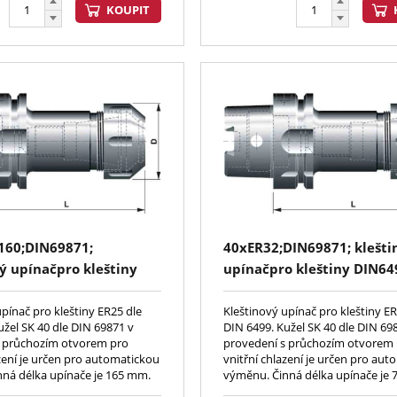
KOUPIT
160;DIN69871;
40xER32;DIN69871; klešti
ý upínačpro kleštiny
upínačpro kleštiny DIN64
ERC)
upínač pro kleštiny ER25 dle
Kleštinový upínač pro kleštiny ER
užel SK 40 dle DIN 69871 v
DIN 6499. Kužel SK 40 dle DIN 69
s průchozím otvorem pro
provedení s průchozím otvorem
azení je určen pro automatickou
vnitřní chlazení je určen pro au
ná délka upínače je 165 mm.
výměnu. Činná délka upínače je