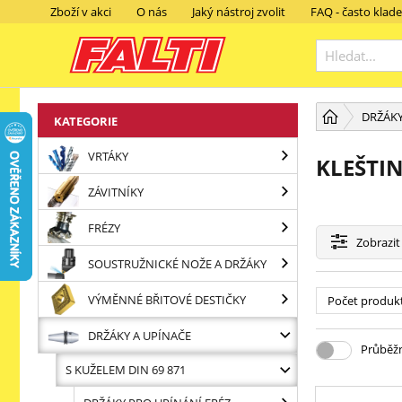
Zboží v akci
O nás
Jaký nástroj zvolit
FAQ - často klad
DRŽÁKY
KATEGORIE
VRTÁKY
KLEŠTI
ZÁVITNÍKY
FRÉZY
Zobrazit
SOUSTRUŽNICKÉ NOŽE A DRŽÁKY
VÝMĚNNÉ BŘITOVÉ DESTIČKY
Počet produk
DRŽÁKY A UPÍNAČE
Průběžn
S KUŽELEM DIN 69 871