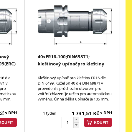
nový
40xER16-100;DIN69871;
99(ERC)
kleštinový upínačpro kleštiny
DIN6499(ERC)
16 dle
Kleštinový upínač pro kleštiny ER16 dle
871 v
DIN 6499. Kužel SK 40 dle DIN 69871 v
 pro
provedení s průchozím otvorem pro
tomatickou
vnitřní chlazení je určen pro automatickou
 68 mm.
výměnu. Činná délka upínače je 105 mm.
Kč
s DPH
1 731,51
Kč
s DPH
1 týden
KOUPIT
KOUPIT