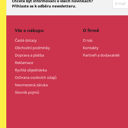
Chcete být informováni o všech novinkách?
Přihlaste se k odběru newsletteru.
Vše o nákupu
O firmě
Časté dotazy
O nás
Obchodní podmínky
Kontakty
Doprava a platba
Partneři a dodavatelé
Reklamace
Rychlá objednávka
Ochrana osobních údajů
Neomezená záruka
Slovník pojmů