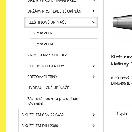
DRŽÁKY PRO UPÍNÁNÍ FRÉZ
DRŽÁKY PRO TEPELNÉ UPÍNÁNÍ
KLEŠTINOVÉ UPÍNAČE
S maticí ER
S maticí ERC
VRTAČKOVÁ SKLÍČIDLA
Kleštino
kleštiny 
REDUKČNÍ POUZDRA
FRÉZOVACÍ TRNY
Kleštinový 
DIN6499 (E
HYDRAULICKÉ UPÍNAČE
Závitová pouzdra pro upínání
závitníků
1 týden
S KUŽELEM ČSN 22 0432
S KUŽELEM DIN 2080