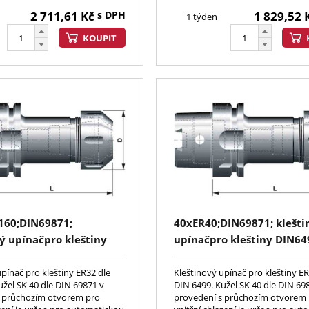
2 711,61
Kč
s DPH
1 829,52
1 týden
KOUPIT
160;DIN69871;
40xER40;DIN69871; klešti
ý upínačpro kleštiny
upínačpro kleštiny DIN64
ERC)
upínač pro kleštiny ER32 dle
Kleštinový upínač pro kleštiny ER
užel SK 40 dle DIN 69871 v
DIN 6499. Kužel SK 40 dle DIN 69
s průchozím otvorem pro
provedení s průchozím otvorem