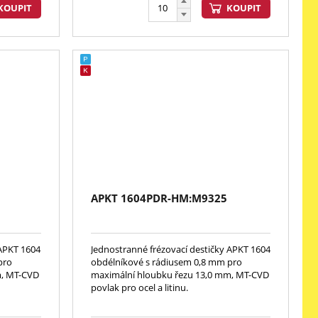
KOUPIT
KOUPIT
APKT 1604PDR-HM:M9325
 APKT 1604
Jednostranné frézovací destičky APKT 1604
pro
obdélníkové s rádiusem 0,8 mm pro
m, MT-CVD
maximální hloubku řezu 13,0 mm, MT-CVD
povlak pro ocel a litinu.