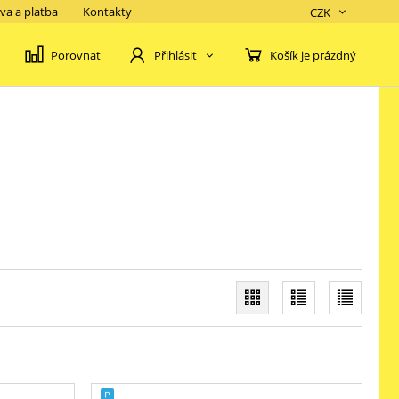
va a platba
Kontakty
CZK
Porovnat
Košík je prázdný
Přihlásit