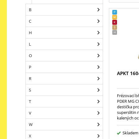
B
C
H
L
O
P
APKT 160
R
S
Frézovací b
PDER MG CX
T
destička pro 
superslitin 
V
kalených oce
W
Skladem
X