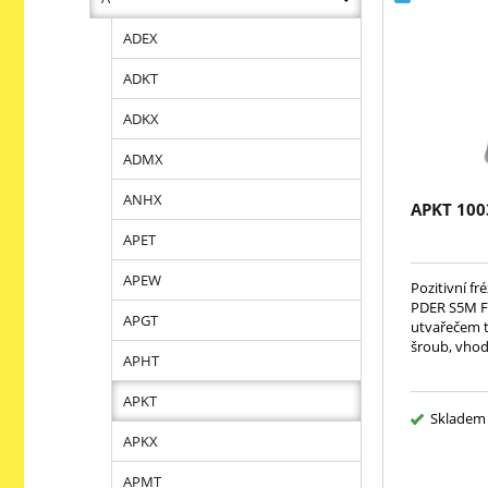
ADEX
ADKT
ADKX
ADMX
ANHX
APKT 100
APET
APEW
Pozitivní fr
PDER S5M F
APGT
utvařečem t
šroub, vhod
APHT
APKT
Skladem
APKX
APMT