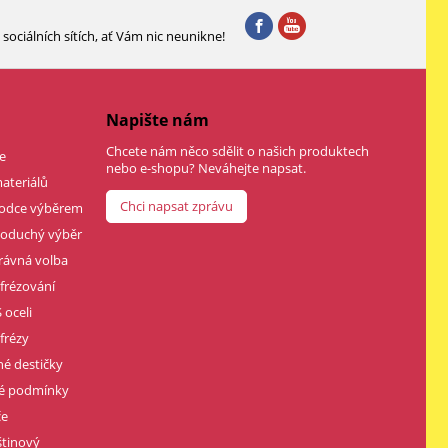
sociálních sítích, ať Vám nic neunikne!
Napište nám
Chcete nám něco sdělit o našich produktech
e
nebo e-shopu? Neváhejte napsat.
ateriálů
Chci napsat zprávu
vodce výběrem
dnoduchý výběr
rávná volba
 frézování
 oceli
frézy
né destičky
né podmínky
če
štinový