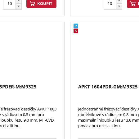
KOUPIT
03PDER-M:M9325
APKT 1604PDR-GM:M9325
é frézovací destičky APKT 1003
Jednostranné frézovací destičky
 s rádiusem 0,5 mm pro
obdélníkové s rádiusem 0,8 mm 
hloubku řezu 9,0 mm, MT-CVD
maximální hloubku řezu 13,0 m
cel a litinu.
povlak pro ocel a litinu.