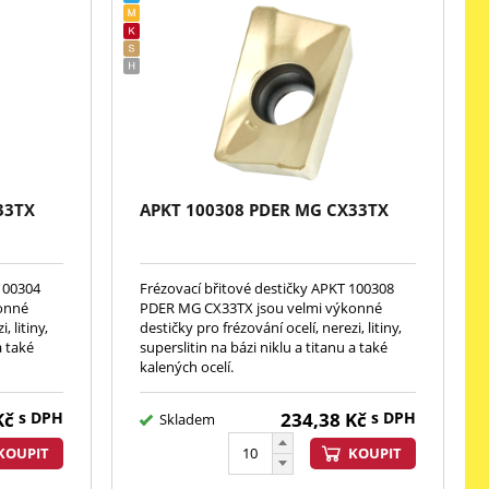
33TX
APKT 100308 PDER MG CX33TX
 100304
Frézovací břitové destičky APKT 100308
onné
PDER MG CX33TX jsou velmi výkonné
, litiny,
destičky pro frézování ocelí, nerezi, litiny,
a také
superslitin na bázi niklu a titanu a také
kalených ocelí.
Kč
s DPH
234,38
Kč
s DPH
Skladem
KOUPIT
KOUPIT