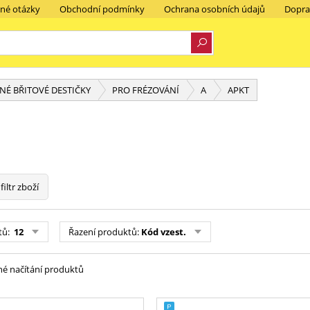
ené otázky
Obchodní podmínky
Ochrana osobních údajů
Dopra
É BŘITOVÉ DESTIČKY
PRO FRÉZOVÁNÍ
A
APKT
filtr zboží
tů:
12
Řazení produktů:
Kód vzest.
é načítání produktů