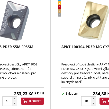
3 PDER S5M FP35M
APKT 100304 PDER MG CX
ézovací destičky APKT 1003
Frézovací břitové destičky APKT
P35M, jednostranné s
PDER MG CX33TX jsou velmi výk
řísky, otvor a osazení pro
destičky pro frézování ocelí, nerezi
né pro ocel.
superslitin na bázi niklu a titanu 
kalených ocelí.
233,23
Kč
s DPH
234,38
Skladem
KOUPIT