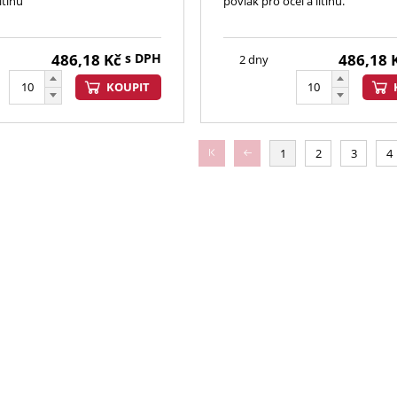
itinu
povlak pro ocel a litinu.
486,18
Kč
s DPH
486,18
2 dny
KOUPIT
1
2
3
4