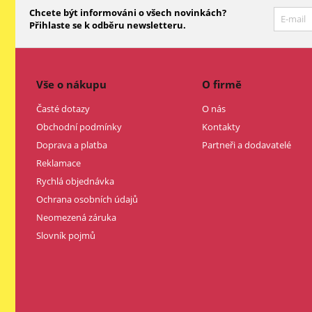
Chcete být informováni o všech novinkách?
Přihlaste se k odběru newsletteru.
Vše o nákupu
O firmě
Časté dotazy
O nás
Obchodní podmínky
Kontakty
Doprava a platba
Partneři a dodavatelé
Reklamace
Rychlá objednávka
Ochrana osobních údajů
Neomezená záruka
Slovník pojmů