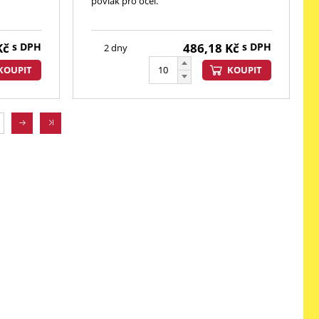
povlak pro ocel.
Kč
s DPH
486,18
Kč
s DPH
2 dny
KOUPIT
KOUPIT