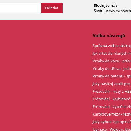
Sledujte nás
Odeslat
Sledujte nás na všech 
Volba nástrojů
Správná volba nástroj
Jak vrtat do různých m
Vrtáky do kovu - prů
Vrtáky do dřeva - je
Vrtáky do betonu - sp
Jaký nástroj zvolit pro
Frézování - frézy z HSS
Frézování - karbidové 
Frézování - vyměnitel
Karbidové frézy - řez
Jaký vybrat typ upína
Upínače - Weldon, kle