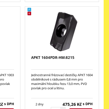
APKT 1604PDR-HM:8215
 APKT 1003
Jednostranné frézovací destičky APKT 1604
pro
obdélníkové s rádiusem 0,8 mm pro
 povlak
maximální hloubku řezu 13,0 mm, PVD
povlak pro ocel a litinu.
Kč
s DPH
475,26
Kč
s DPH
2 dny