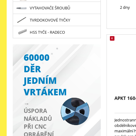
2 dny
VYTAHOVAČE ŠROUBŮ
TVRDOKOVOVÉ TYČKY
HSS TYČE - RADECO
60000
DĚR
JEDNÍM
VRTÁKEM
APKT 16
→
ÚSPORA
NÁKLADŮ
Jednostrann
obdélníkové
PŘI CNC
maximální 
OBRÁBĚNÍ