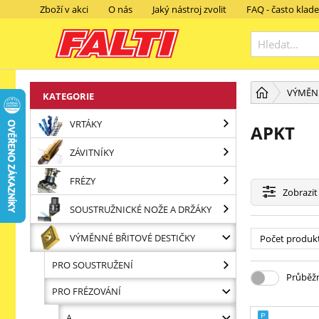
Zboží v akci
O nás
Jaký nástroj zvolit
FAQ - často klad
VÝMĚNN
KATEGORIE
VRTÁKY
APKT
ZÁVITNÍKY
FRÉZY
Zobrazit
SOUSTRUŽNICKÉ NOŽE A DRŽÁKY
VÝMĚNNÉ BŘITOVÉ DESTIČKY
Počet produk
PRO SOUSTRUŽENÍ
Průběžn
PRO FRÉZOVÁNÍ
A