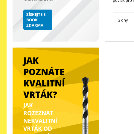
povlak pro l
ZÍSKEJTE E-
BOOK
2 dny
ZDARMA
JAK
POZNÁTE
KVALITNÍ
VRTÁK?
JAK
ROZEZNAT
NEKVALITNÍ
VRTÁK OD