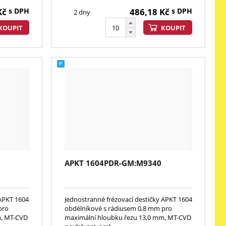
Kč
s DPH
486,18
Kč
s DPH
2 dny
KOUPIT
KOUPIT
APKT 1604PDR-GM:M9340
 APKT 1604
Jednostranné frézovací destičky APKT 1604
pro
obdélníkové s rádiusem 0,8 mm pro
m, MT-CVD
maximální hloubku řezu 13,0 mm, MT-CVD