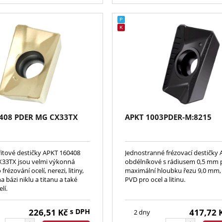
408 PDER MG CX33TX
APKT 1003PDER-M:8215
řitové destičky APKT 160408
Jednostranné frézovací destičky
33TX jsou velmi výkonná
obdélníkové s rádiusem 0,5 mm 
frézování ocelí, nerezi, litiny,
maximální hloubku řezu 9,0 mm,
na bázi niklu a titanu a také
PVD pro ocel a litinu.
lí.
226,51
Kč
s DPH
417,72
2 dny