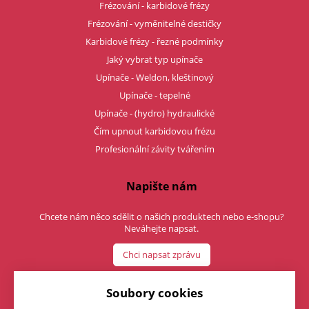
Frézování - karbidové frézy
Frézování - vyměnitelné destičky
Karbidové frézy - řezné podmínky
Jaký vybrat typ upínače
Upínače - Weldon, kleštinový
Upínače - tepelné
Upínače - (hydro) hydraulické
Čím upnout karbidovou frézu
Profesionální závity tvářením
Napište nám
Chcete nám něco sdělit o našich produktech nebo e-shopu?
Neváhejte napsat.
Chci napsat zprávu
Soubory cookies