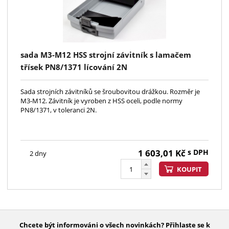
sada M3-M12 HSS strojní závitník s lamačem
třísek PN8/1371 lícování 2N
Sada strojních závitníků se šroubovitou drážkou. Rozměr je
M3-M12. Závitník je vyroben z HSS oceli, podle normy
PN8/1371, v toleranci 2N.
1 603,01
Kč
s DPH
2 dny
KOUPIT
Chcete být informováni o všech novinkách? Přihlaste se k