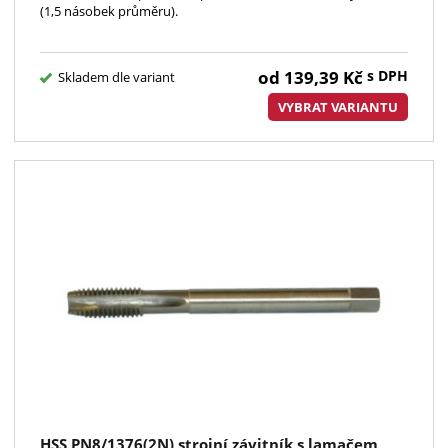
(1,5 násobek průměru).
od
139,39
Kč
s DPH
Skladem dle variant
VYBRAT VARIANTU
HSS PN8/1376(2N) strojní závitník s lamačem