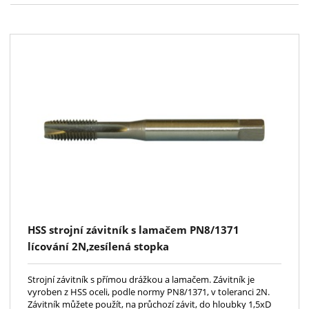
HSS strojní závitník s lamačem PN8/1371
lícování 2N,zesílená stopka
Strojní závitník s přímou drážkou a lamačem. Závitník je
vyroben z HSS oceli, podle normy PN8/1371, v toleranci 2N.
Závitník můžete použít, na průchozí závit, do hloubky 1,5xD