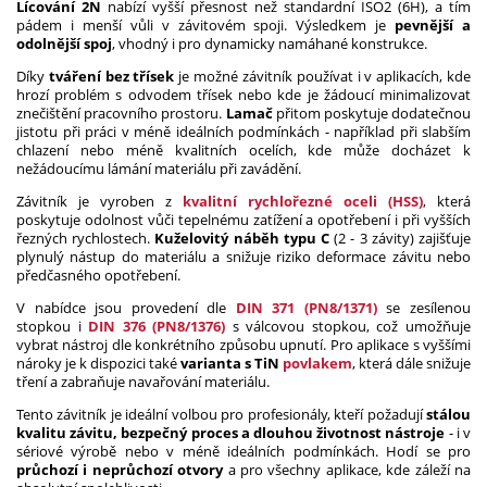
Lícování 2N
nabízí vyšší přesnost než standardní ISO2 (6H), a tím
pádem i menší vůli v závitovém spoji. Výsledkem je
pevnější a
odolnější spoj
, vhodný i pro dynamicky namáhané konstrukce.
Díky
tváření bez třísek
je možné závitník používat i v aplikacích, kde
hrozí problém s odvodem třísek nebo kde je žádoucí minimalizovat
znečištění pracovního prostoru.
Lamač
přitom poskytuje dodatečnou
jistotu při práci v méně ideálních podmínkách - například při slabším
chlazení nebo méně kvalitních ocelích, kde může docházet k
nežádoucímu lámání materiálu při zavádění.
Závitník je vyroben z
kvalitní rychlořezné oceli (HSS)
, která
poskytuje odolnost vůči tepelnému zatížení a opotřebení i při vyšších
řezných rychlostech.
Kuželovitý náběh typu C
(2 - 3 závity) zajišťuje
plynulý nástup do materiálu a snižuje riziko deformace závitu nebo
předčasného opotřebení.
V nabídce jsou provedení dle
DIN 371 (PN8/1371)
se zesílenou
stopkou i
DIN 376 (PN8/1376)
s válcovou stopkou, což umožňuje
vybrat nástroj dle konkrétního způsobu upnutí. Pro aplikace s vyššími
nároky je k dispozici také
varianta s TiN
povlakem
, která dále snižuje
tření a zabraňuje navařování materiálu.
Tento závitník je ideální volbou pro profesionály, kteří požadují
stálou
kvalitu závitu, bezpečný proces a dlouhou životnost nástroje
- i v
sériové výrobě nebo v méně ideálních podmínkách. Hodí se pro
průchozí i neprůchozí otvory
a pro všechny aplikace, kde záleží na