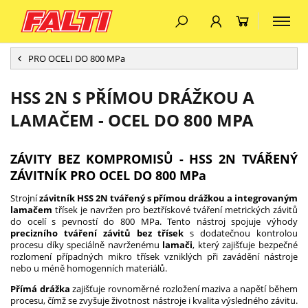
PRO OCELI DO 800 MPa
HSS 2N S PŘÍMOU DRÁŽKOU A
LAMAČEM - OCEL DO 800 MPA
ZÁVITY BEZ KOMPROMISŮ - HSS 2N TVÁŘENÝ
ZÁVITNÍK PRO OCEL DO 800 MPa
Strojní
závitník HSS 2N tvářený s přímou drážkou a integrovaným
lamačem
třísek je navržen pro beztřískové tváření metrických závitů
do ocelí s pevností do 800 MPa. Tento nástroj spojuje výhody
precizního tváření závitů bez třísek
s dodatečnou kontrolou
procesu díky speciálně navrženému
lamači
, který zajišťuje bezpečné
rozlomení případných mikro třísek vzniklých při zavádění nástroje
nebo u méně homogenních materiálů.
Přímá drážka
zajišťuje rovnoměrné rozložení maziva a napětí během
procesu, čímž se zvyšuje životnost nástroje i kvalita výsledného závitu.