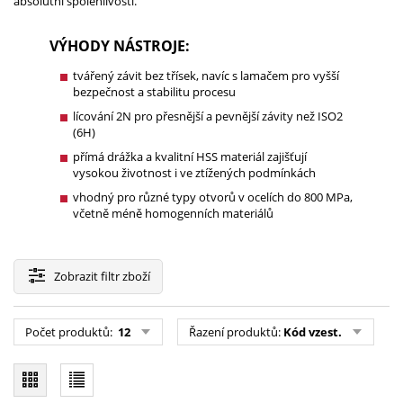
absolutní spolehlivosti.
VÝHODY NÁSTROJE:
tvářený závit bez třísek, navíc s lamačem pro vyšší
bezpečnost a stabilitu procesu
lícování 2N pro přesnější a pevnější závity než ISO2
(6H)
přímá drážka a kvalitní HSS materiál zajišťují
vysokou životnost i ve ztížených podmínkách
vhodný pro různé typy otvorů v ocelích do 800 MPa,
včetně méně homogenních materiálů
Zobrazit
filtr zboží
Počet produktů:
12
Řazení produktů:
Kód vzest.