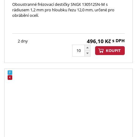
Oboustranné frézovací destičky SNGX 130512SN-M s
rádiusem 1,2 mm pro hloubku řezu 12,0 mm, určené pro
obrábění ocelí.
496,10
Kč
s DPH
2 dny
KOUPIT