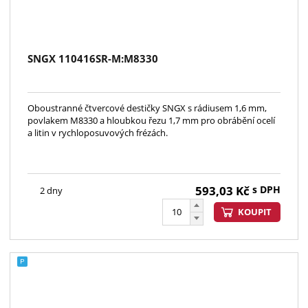
SNGX 110416SR-M:M8330
Oboustranné čtvercové destičky SNGX s rádiusem 1,6 mm,
povlakem M8330 a hloubkou řezu 1,7 mm pro obrábění ocelí
a litin v rychloposuvových frézách.
593,03
Kč
s DPH
2 dny
KOUPIT