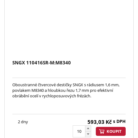
SNGX 110416SR-M:M8340
Oboustranné čtvercové destičky SNGX s rádiusem 1,6 mm,
povlakem M8340 a hloubkou řezu 1,7 mm pro efektivní
obrábění ocelí v rychloposuvových frézách.
593,03
Kč
s DPH
2 dny
KOUPIT