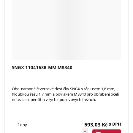
SNGX 110416SR-MM:M8340
Oboustranné čtvercové destičky SNGX s rádiusem 1,6 mm,
hloubkou řezu 1,7 mm a povlakem M8340 pro obrábění ocelí,
nerezi a superslitin v rychloposuvových frézách.
593,03
Kč
s DPH
2 dny