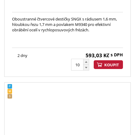
Oboustranné čtvercové destičky SNGX s rádiusem 1,6 mm,
hloubkou řezu 1,7 mm a povlakem M9340 pro efektivní
obrábění ocelí v rychloposuvových frézách.
593,03
Kč
s DPH
2 dny
KOUPIT