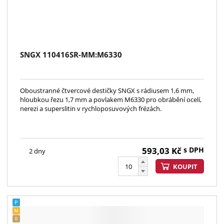
SNGX 110416SR-MM:M6330
Oboustranné čtvercové destičky SNGX s rádiusem 1,6 mm,
hloubkou řezu 1,7 mm a povlakem M6330 pro obrábění ocelí,
nerezi a superslitin v rychloposuvových frézách.
593,03
Kč
s DPH
2 dny
KOUPIT