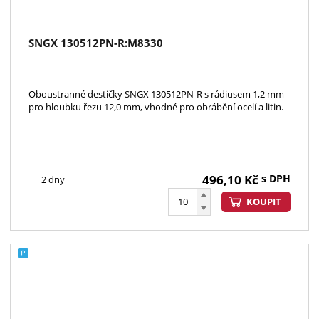
SNGX 130512PN-R:M8330
Oboustranné destičky SNGX 130512PN-R s rádiusem 1,2 mm
pro hloubku řezu 12,0 mm, vhodné pro obrábění ocelí a litin.
496,10
Kč
s DPH
2 dny
KOUPIT