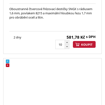
Oboustranné čtvercové frézovací destičky SNGX s rádiusem
1,6 mm, povlakem 8215 a maximální hloubkou řezu 1,7 mm
pro obrábění ocelí a litin.
581,78
Kč
s DPH
2 dny
KOUPIT