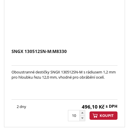
SNGX 130512SN-M:M8330
Oboustranné destičky SNGX 130512SN-M s rádiusem 1,2 mm
pro hloubku řezu 12,0 mm, vhodné pro obrábění ocelí.
496,10
Kč
s DPH
2 dny
KOUPIT