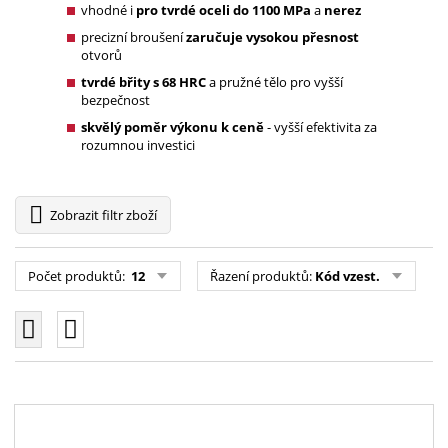
vhodné i
pro tvrdé oceli do 1100 MPa
a
nerez
precizní broušení
zaručuje vysokou přesnost
otvorů
tvrdé břity s 68 HRC
a pružné tělo pro vyšší
bezpečnost
skvělý poměr výkonu k ceně
- vyšší efektivita za
rozumnou investici
Zobrazit
filtr zboží
Počet produktů:
12
Řazení produktů:
Kód vzest.