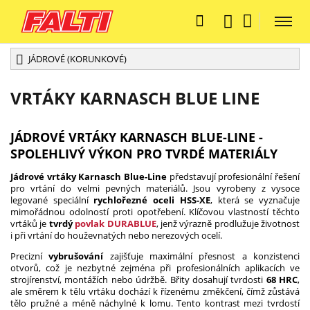
JÁDROVÉ (KORUNKOVÉ)
VRTÁKY KARNASCH BLUE LINE
JÁDROVÉ VRTÁKY KARNASCH BLUE-LINE -
SPOLEHLIVÝ VÝKON PRO TVRDÉ MATERIÁLY
Jádrové vrtáky Karnasch Blue-Line
představují profesionální řešení
pro vrtání do velmi pevných materiálů. Jsou vyrobeny z vysoce
legované speciální
rychlořezné oceli HSS-XE
, která se vyznačuje
mimořádnou odolností proti opotřebení. Klíčovou vlastností těchto
vrtáků je
tvrdý
povlak DURABLUE
, jenž výrazně prodlužuje životnost
i při vrtání do houževnatých nebo nerezových ocelí.
Precizní
vybrušování
zajišťuje maximální přesnost a konzistenci
otvorů, což je nezbytné zejména při profesionálních aplikacích ve
strojírenství, montážích nebo údržbě. Břity dosahují tvrdosti
68 HRC
,
ale směrem k tělu vrtáku dochází k řízenému změkčení, čímž zůstává
tělo pružné a méně náchylné k lomu. Tento kontrast mezi tvrdostí