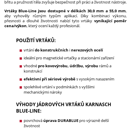
břitu a pružností těla zvyšuje bezpečnost při práci a životnost nástroje.
Vrtáky Blue-Line jsou dostupné v délkách 30,0 mm a 55,0 mm
,
aby vyhověly různým typům aplikací. Díky kombinaci výkonu,
přesnosti a dlouhé životnosti nabízí tyto vrtáky
vynikající poměr
cena/výkon
, který ocení každý profesionál.
POUŽITÍ VRTÁKŮ:
vrtání
do konstrukčních
i
nerezových ocelí
ideální pro magnetické vrtačky a stacionární zařízení
vhodné
pro kovovýrobu, údržbu, výrobu
rámů a
konstrukcí
efektivní při sériové výrobě
s vysokým nasazením
spolehlivé vrtání v podmínkách s vyššími
mechanickými nároky
VÝHODY JÁDROVÝCH VRTÁKŮ KARNASCH
BLUE-LINE:
povrchová
úprava DURABLUE
pro výrazně delší
životnost