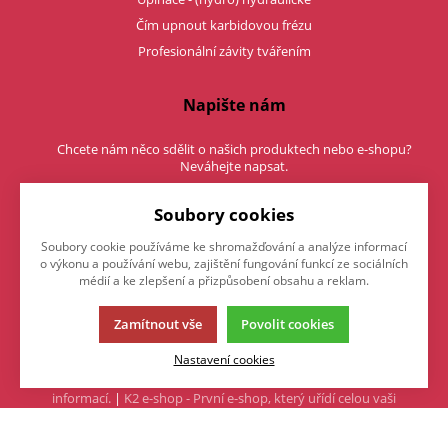
Čím upnout karbidovou frézu
Profesionální závity tvářením
Napište nám
Chcete nám něco sdělit o našich produktech nebo e-shopu?
Neváhejte napsat.
Chci napsat zprávu
Soubory cookies
Soubory cookie používáme ke shromažďování a analýze informací
o výkonu a používání webu, zajištění fungování funkcí ze sociálních
médií a ke zlepšení a přizpůsobení obsahu a reklam.
Zamítnout vše
Povolit cookies
Nastavení cookies
Tato stránka používá soubory cookies. Klikněte pro více
informací.
|
K2 e-shop - První e-shop, který uřídí celou vaši
firmu.
|
© 2013-2026