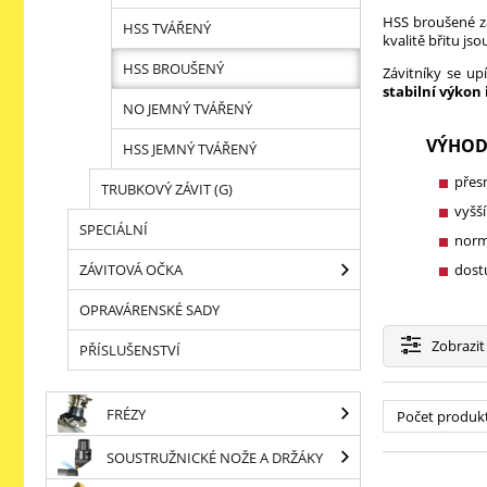
HSS broušené z
HSS TVÁŘENÝ
kvalitě břitu js
HSS BROUŠENÝ
Závitníky se up
stabilní výkon 
NO JEMNÝ TVÁŘENÝ
VÝHOD
HSS JEMNÝ TVÁŘENÝ
přesn
TRUBKOVÝ ZÁVIT (G)
vyšší
SPECIÁLNÍ
norm
ZÁVITOVÁ OČKA
dost
OPRAVÁRENSKÉ SADY
Zobrazit
PŘÍSLUŠENSTVÍ
FRÉZY
Počet produk
SOUSTRUŽNICKÉ NOŽE A DRŽÁKY