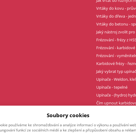
Jak vrtat do různých m
Vrtáky do kovu - prů
Vrtáky do dřeva - je
Vrtáky do betonu - sp
Jaký nástroj zvolit pro
Frézování - frézy z HSS
Frézování - karbidové 
Frézování - vyměnitel
Karbidové frézy - řez
Jaký vybrat typ upína
Upínače - Weldon, kle
Upínače - tepelné
Upínače - (hydro) hyd
Čím upnout karbidovo
Profesionální závity t
Soubory cookies
okie používáme ke shromažďování a analýze informací o výkonu a používání webu
fungování funkcí ze sociálních médií a ke zlepšení a přizpůsobení obsahu a reklam