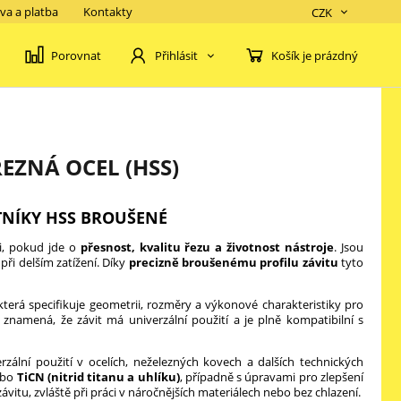
va a platba
Kontakty
CZK
Porovnat
Košík je prázdný
Přihlásit
EZNÁ OCEL (HSS)
TNÍKY HSS BROUŠENÉ
ji, pokud jde o
přesnost, kvalitu řezu a životnost nástroje
. Jsou
 při delším zatížení. Díky
precizně broušenému profilu závitu
tyto
 která specifikuje geometrii, rozměry a výkonové charakteristiky pro
ž znamená, že závit má univerzální použití a je plně kompatibilní s
verzální použití v ocelích, neželezných kovech a dalších technických
bo
TiCN (nitrid titanu a uhlíku)
, případně s úpravami pro zlepšení
závitu, zvláště při práci v náročnějších materiálech nebo bez chlazení.