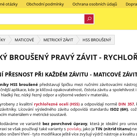
ené otázky
Obchodní podmínky
Ochrana osobních údajů
Dopra
ÍKY
MATICOVÉ
METRICKÝ ZÁVIT
HSS BROUŠENÝ
KÝ BROUŠENÝ PRAVÝ ZÁVIT - RYCHLOŘ
 PŘESNOST PŘI KAŽDÉM ZÁVITU - MATICOVÉ ZÁVI
tníky HSS broušené
představují špičku mezi ručními závitovacími nástro
nější aplikace, kde je klíčová opakovatelnost, čistota závitu a spolehlivost i
jí hladký řez, nízký řezný odpor a výborné vedení v materiálu.
vyrobeny z kvalitní
rychlořezné oceli (HSS)
a odpovídají normě
DIN 357
,
 závitníky. Lícování výsledného závitu odpovídá standardu
ISO2 (6H)
, co
cím materiálem v metrické soustavě.
 dodáváme ve variantě
bez povrchové úpravy
, která je ideální pro uni
raxi se však používají také varianty s
povlaky
, jako je
TiN (nitrid titanu)
ne
bo snížení tření - tyto modifikace ještě více zvyšují výdrž nástroje a kvalitu 