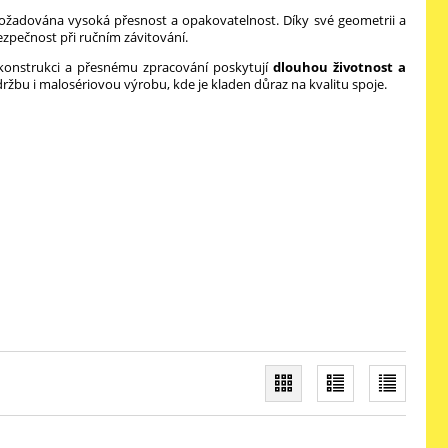
požadována vysoká přesnost a opakovatelnost. Díky své geometrii a
ezpečnost při ručním závitování.
í konstrukci a přesnému zpracování poskytují
dlouhou životnost a
údržbu i malosériovou výrobu, kde je kladen důraz na kvalitu spoje.