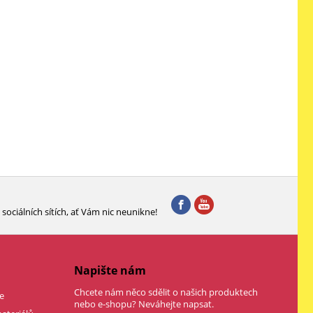
sociálních sítích, ať Vám nic neunikne!
Napište nám
Chcete nám něco sdělit o našich produktech
e
nebo e-shopu? Neváhejte napsat.