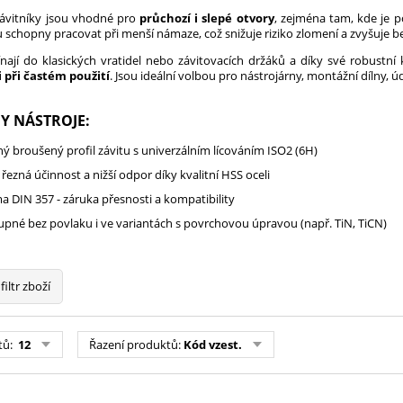
ávitníky jsou vhodné pro
průchozí i slepé otvory
, zejména tam, kde je 
ou schopny pracovat při menší námaze, což snižuje riziko zlomení a zvyšuje b
ínají do klasických vratidel nebo závitovacích držáků a díky své robustn
i při častém použití
. Jsou ideální volbou pro nástrojárny, montážní dílny, 
Y NÁSTROJE:
ý broušený profil závitu s univerzálním lícováním ISO2 (6H)
 řezná účinnost a nižší odpor díky kvalitní HSS oceli
a DIN 357 - záruka přesnosti a kompatibility
upné bez povlaku i ve variantách s povrchovou úpravou (např. TiN, TiCN)
filtr zboží
tů:
12
Řazení produktů:
Kód vzest.