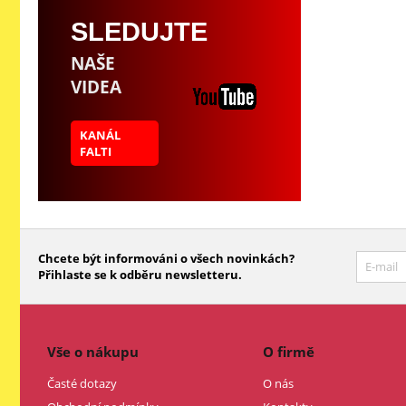
SLEDUJTE
NAŠE
VIDEA
KANÁL
FALTI
Chcete být informováni o všech novinkách?
Přihlaste se k odběru newsletteru.
Vše o nákupu
O firmě
Časté dotazy
O nás