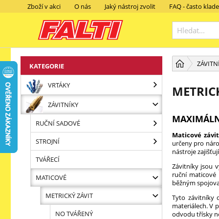
Zboží v akci
O nás
Jaký nástroj zvolit
FAQ - často klad
ZÁVITN
KATEGORIE
VRTÁKY
METRIC
ZÁVITNÍKY
MAXIMÁLNÍ
RUČNÍ SADOVÉ
Maticové závi
STROJNÍ
určeny pro nároč
nástroje zajišťu
TVÁŘECÍ
Závitníky jsou 
ruční maticové
MATICOVÉ
běžným spojova
METRICKÝ ZÁVIT
Tyto závitníky
materiálech. V p
NO TVÁŘENÝ
odvodu třísky ne