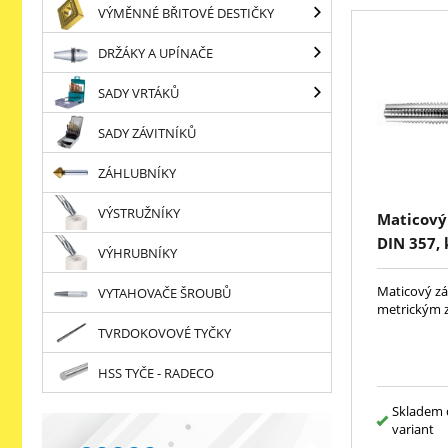
VÝMĚNNÉ BŘITOVÉ DESTIČKY
DRŽÁKY A UPÍNAČE
SADY VRTÁKŮ
SADY ZÁVITNÍKŮ
ZÁHLUBNÍKY
VÝSTRUŽNÍKY
Maticový 
DIN 357,
VÝHRUBNÍKY
Maticový záv
VYTAHOVAČE ŠROUBŮ
metrickým z
TVRDOKOVOVÉ TYČKY
HSS TYČE - RADECO
Skladem 
variant