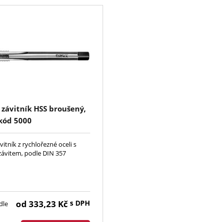
závitník HSS broušený,
 kód 5000
itník z rychlořezné oceli s
ávitem, podle DIN 357
od
333,23
Kč
s DPH
dle