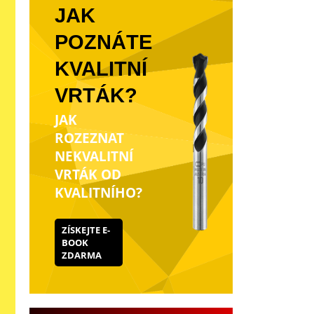
JAK
POZNÁTE
KVALITNÍ
VRTÁK?
JAK
ROZEZNAT
NEKVALITNÍ
VRTÁK OD
KVALITNÍHO?
ZÍSKEJTE E-
BOOK
ZDARMA