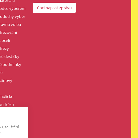
ateriálů
Chci napsat zprávu
vodce výběrem
dnoduchý výběr
rávná volba
 frézování
 oceli
frézy
né destičky
né podmínky
če
štinový
raulické
u frézu
vářením
, zajištění
.