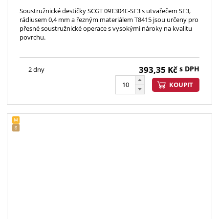
Soustružnické destičky SCGT 09T304E-SF3 s utvařečem SF3,
rádiusem 0,4 mm a řezným materiálem T8415 jsou určeny pro
přesné soustružnické operace s vysokými nároky na kvalitu
povrchu.
393,35
Kč
s DPH
2 dny
KOUPIT