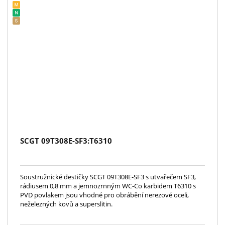
SCGT 09T308E-SF3:T6310
Soustružnické destičky SCGT 09T308E-SF3 s utvařečem SF3,
rádiusem 0,8 mm a jemnozrnným WC-Co karbidem T6310 s
PVD povlakem jsou vhodné pro obrábění nerezové oceli,
neželezných kovů a superslitin.