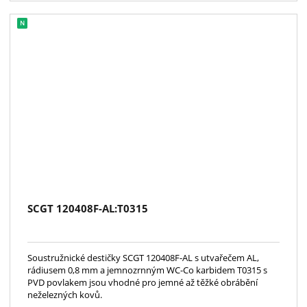
SCGT 120408F-AL:T0315
Soustružnické destičky SCGT 120408F-AL s utvařečem AL,
rádiusem 0,8 mm a jemnozrnným WC-Co karbidem T0315 s
PVD povlakem jsou vhodné pro jemné až těžké obrábění
neželezných kovů.