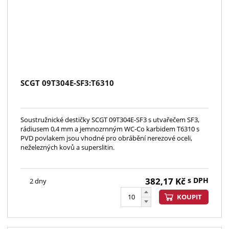
SCGT 09T304E-SF3:T6310
Soustružnické destičky SCGT 09T304E-SF3 s utvařečem SF3,
rádiusem 0,4 mm a jemnozrnným WC-Co karbidem T6310 s
PVD povlakem jsou vhodné pro obrábění nerezové oceli,
neželezných kovů a superslitin.
382,17
Kč
s DPH
2 dny
KOUPIT