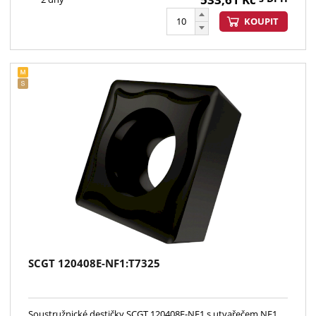
KOUPIT
SCGT 120408E-NF1:T7325
Soustružnické destičky SCGT 120408E-NF1 s utvařečem NF1,