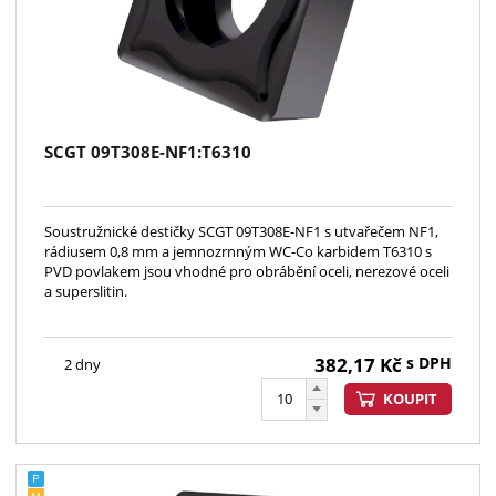
SCGT 09T308E-NF1:T6310
Soustružnické destičky SCGT 09T308E-NF1 s utvařečem NF1,
rádiusem 0,8 mm a jemnozrnným WC-Co karbidem T6310 s
PVD povlakem jsou vhodné pro obrábění oceli, nerezové oceli
a superslitin.
382,17
Kč
s DPH
2 dny
KOUPIT