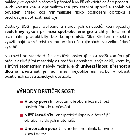
náklady ve výrobě a zároveň přispívá k vyšší efektivitě celého procesu.
Jejich konstrukce je optimalizovaná pro stabilní upnutí a spolehlivé
odvádění třísek, což minimalizuje riziko poškození obrobku a
prodlužuje životnost nástroje.
Destičky SCGT jsou oblíbené u náročných uživatelů, kteří vyžadují
spolehlivý výkon při nižší spotřebě energie
a chtějí dosáhnout
maximální produktivity bez kompromisů. Díky širokému spektru
využití najdou své místo v moderních nástrojárnách i ve velkosériové
výrobě.
Na rozdíl od standardních destiček poskytují SCGT vyšší komfort při
práci s citlivějšími materiály a umožňují dosáhnout výsledků, které by
s jinými geometriemi nebyly možné. Jejich
univerzálnost, přesnost a
dlouhá životnost
je řadí mezi nejoblíbenější volby v oblasti
pozitivních soustružnických destiček.
VÝHODY DESTIČEK SCGT:
Hladký povrch
- precizní obrobení bez nutnosti
následného dokončování.
Nižší řezné síly
- energetické úspory a šetrnější
obrábění citlivých materiálů.
Univerzální použití
- vhodné pro hliník, barevné
kovy i nerez.