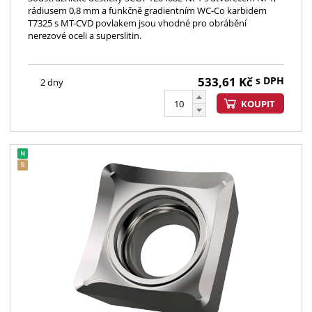
rádiusem 0,8 mm a funkčně gradientním WC-Co karbidem
T7325 s MT-CVD povlakem jsou vhodné pro obrábění
nerezové oceli a superslitin.
533,61
Kč
s DPH
2 dny
KOUPIT