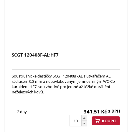
SCGT 120408F-AL:HF7
Soustružnické destičky SCGT 120408F-AL s utvařečem AL,
rádiusem 0,8 mm a nepovlakovaným jemnozrnným WC-Co
karbidem HF7 jsou vhodné pro jemné až těžké obrábění
neželezných kovů.
341,51
Kč
s DPH
2 dny
KOUPIT