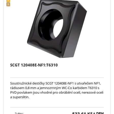
SCGT 120408E-NF1:T6310
Soustružnické destičky SCGT 120408E-NF1 s utvařečem NF1,
rádiusem 0,8 mm a jemnozrnným WC-Co karbidem T6310 s
PVD povlakem jsou vhodné pro obrábění oceli, nerezové oceli
a superslitin.
533,61
Kč
s DPH
2 dny