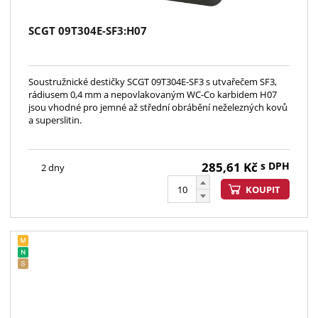
SCGT 09T304E-SF3:H07
Soustružnické destičky SCGT 09T304E-SF3 s utvařečem SF3,
rádiusem 0,4 mm a nepovlakovaným WC-Co karbidem H07
jsou vhodné pro jemné až střední obrábění neželezných kovů
a superslitin.
285,61
Kč
s DPH
2 dny
KOUPIT