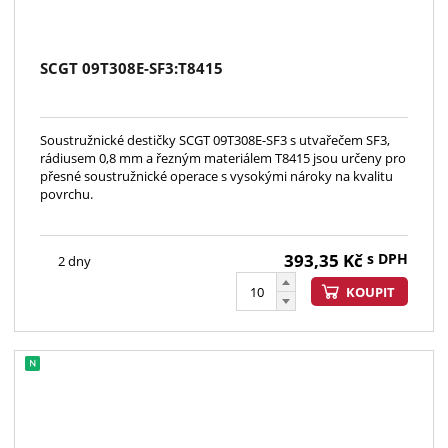
SCGT 09T308E-SF3:T8415
Soustružnické destičky SCGT 09T308E-SF3 s utvařečem SF3,
rádiusem 0,8 mm a řezným materiálem T8415 jsou určeny pro
přesné soustružnické operace s vysokými nároky na kvalitu
povrchu.
393,35
Kč
s DPH
2 dny
KOUPIT