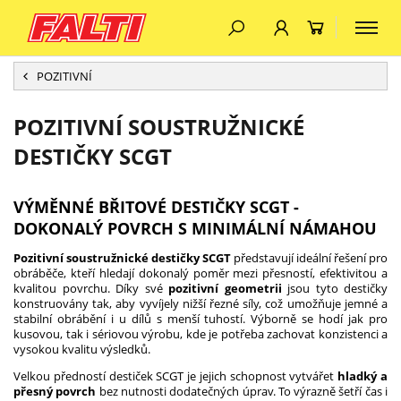
POZITIVNÍ
POZITIVNÍ SOUSTRUŽNICKÉ
DESTIČKY SCGT
VÝMĚNNÉ BŘITOVÉ DESTIČKY SCGT -
DOKONALÝ POVRCH S MINIMÁLNÍ NÁMAHOU
Pozitivní soustružnické destičky SCGT
představují ideální řešení pro
obráběče, kteří hledají dokonalý poměr mezi přesností, efektivitou a
kvalitou povrchu. Díky své
pozitivní geometrii
jsou tyto destičky
konstruovány tak, aby vyvíjely nižší řezné síly, což umožňuje jemné a
stabilní obrábění i u dílů s menší tuhostí. Výborně se hodí jak pro
kusovou, tak i sériovou výrobu, kde je potřeba zachovat konzistenci a
vysokou kvalitu výsledků.
Velkou předností destiček SCGT je jejich schopnost vytvářet
hladký a
přesný povrch
bez nutnosti dodatečných úprav. To výrazně šetří čas i