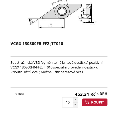
VCGX 130300FR-FF2 ;TT010
Soustružnická VBD (vyměnitelná břitová destička) pozitivní
VCGX 130300FR-FF2 ;TT010 speciální provedení destičky.
Prioritní užití: oceli; Možné užití: nerezové oceli
453,31
Kč
s DPH
2 dny
KOUPIT