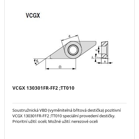
VCGX 130301FR-FF2 ;TT010
Soustružnická VBD (vyměnitelná břitová destička) pozitivní
VCGX 130301FR-FF2 ;TT010 speciální provedení destičky.
Prioritní užití: oceli; Možné užití: nerezové oceli