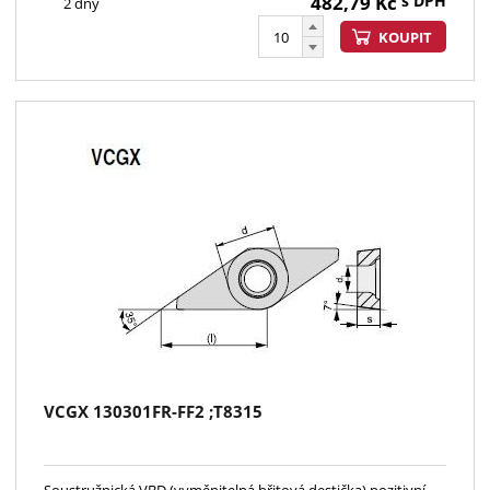
482,79
Kč
s DPH
2 dny
KOUPIT
VCGX 130301FR-FF2 ;T8315