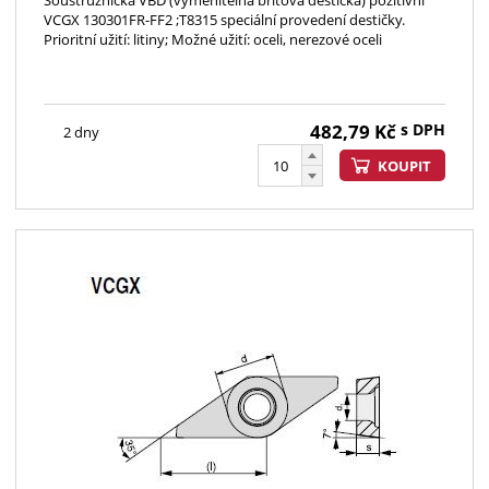
Soustružnická VBD (vyměnitelná břitová destička) pozitivní
VCGX 130301FR-FF2 ;T8315 speciální provedení destičky.
Prioritní užití: litiny; Možné užití: oceli, nerezové oceli
482,79
Kč
s DPH
2 dny
KOUPIT