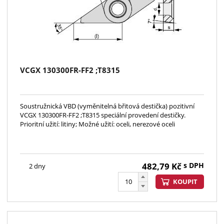
VCGX 130300FR-FF2 ;T8315
Soustružnická VBD (vyměnitelná břitová destička) pozitivní
VCGX 130300FR-FF2 ;T8315 speciální provedení destičky.
Prioritní užití: litiny; Možné užití: oceli, nerezové oceli
482,79
Kč
s DPH
2 dny
KOUPIT