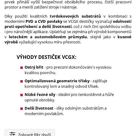
prvek přináší vyšší bezpečnost obráběcího procesu, čistší pracovní
prostor a menší zatížení stroje i nástroje.
Díky použití kvalitních
tvrdokovových substrátů
v kombinaci s
moderními
PVD a CVD povlaky
se VCGX destičky vyznačují
odolností
proti opotřebení a delší životností
, což z nich činí spolehlivou volbu
i pro náročnější aplikace. Uplatňují se zejména při výrobě komponentů
v
leteckém a automobilovém průmyslu
, stejně jako v
kusové
výrobě
vyžadující vysokou míru přesnosti.
VÝHODY DESTIČEK VCGX:
Ostrý břit
- pro precizní dokončování s vysokou
kvalitou povrchu.
Optimalizovaná geometrie třísky
- zajišťuje
kontrolovaný lom a snadný odvod třísek.
Nízké řezné síly
- ideální pro tenkostěnné a hůře
upnuté obrobky.
Delší životnost
- díky odolným substrátům a
moderním povlakům.
Zobrazit
filtr zboží