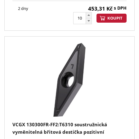
453,31
Kč
s DPH
2 dny
KOUPIT
VCGX 130300FR-FF2:T6310 soustružnická
vyměnitelná břitová destička pozitivní