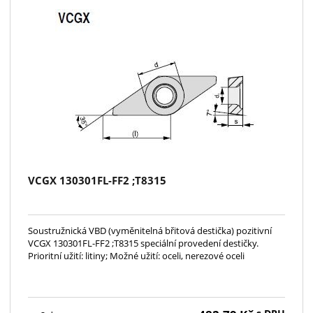
VCGX 130301FL-FF2 ;T8315
Soustružnická VBD (vyměnitelná břitová destička) pozitivní
VCGX 130301FL-FF2 ;T8315 speciální provedení destičky.
Prioritní užití: litiny; Možné užití: oceli, nerezové oceli