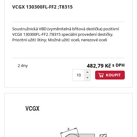
VCGX 130300FL-FF2 ;T8315
Soustružnická VBD (vyměnitelná břitová destička) pozitivní
VCGX 130300FL-FF2 ;T8315 speciální provedení destičky.
Prioritní užití: litiny; Možné užití: oceli, nerezové oceli
482,79
Kč
s DPH
2 dny
KOUPIT