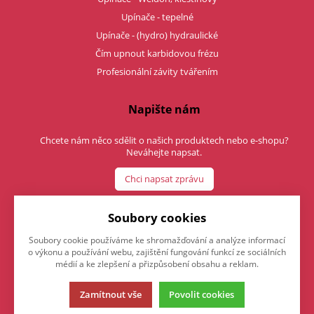
Upínače - tepelné
Upínače - (hydro) hydraulické
Čím upnout karbidovou frézu
Profesionální závity tvářením
Napište nám
Chcete nám něco sdělit o našich produktech nebo e-shopu?
Neváhejte napsat.
Chci napsat zprávu
Soubory cookies
Soubory cookie používáme ke shromažďování a analýze informací
o výkonu a používání webu, zajištění fungování funkcí ze sociálních
médií a ke zlepšení a přizpůsobení obsahu a reklam.
Zamítnout vše
Povolit cookies
Tato stránka používá soubory cookies. Klikněte pro více