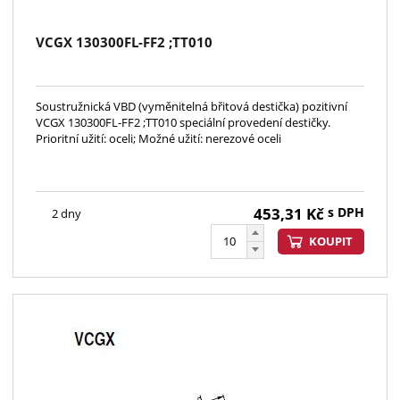
VCGX 130300FL-FF2 ;TT010
Soustružnická VBD (vyměnitelná břitová destička) pozitivní
VCGX 130300FL-FF2 ;TT010 speciální provedení destičky.
Prioritní užití: oceli; Možné užití: nerezové oceli
453,31
Kč
s DPH
2 dny
KOUPIT