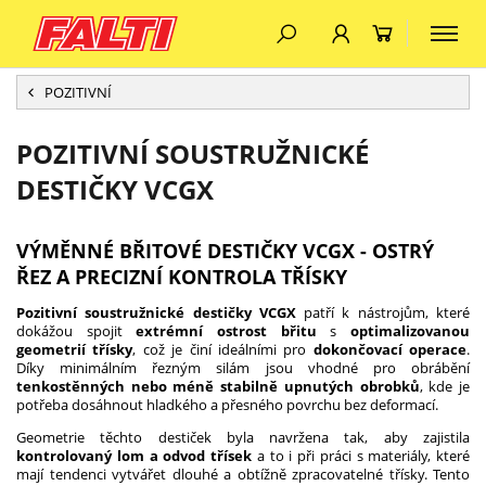
POZITIVNÍ
POZITIVNÍ SOUSTRUŽNICKÉ
DESTIČKY VCGX
VÝMĚNNÉ BŘITOVÉ DESTIČKY VCGX - OSTRÝ
ŘEZ A PRECIZNÍ KONTROLA TŘÍSKY
Pozitivní soustružnické destičky VCGX
patří k nástrojům, které
dokážou spojit
extrémní ostrost břitu
s
optimalizovanou
geometrií třísky
, což je činí ideálními pro
dokončovací operace
.
Díky minimálním řezným silám jsou vhodné pro obrábění
tenkostěnných nebo méně stabilně upnutých obrobků
, kde je
potřeba dosáhnout hladkého a přesného povrchu bez deformací.
Geometrie těchto destiček byla navržena tak, aby zajistila
kontrolovaný lom a odvod třísek
a to i při práci s materiály, které
mají tendenci vytvářet dlouhé a obtížně zpracovatelné třísky. Tento