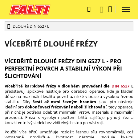
DLOUHÉ DIN 6527 L
VÍCEBŘITÉ DLOUHÉ FRÉZY
VÍCEBŘITÉ DLOUHÉ FRÉZY DIN 6527 L - PRO
PERFEKTNÍ POVRCH A STABILNÍ VÝKON PŘI
ŠLICHTOVÁNÍ
Vícebřité karbidové frézy v dlouhém provedení dle
DIN 6527
L
představují špičkové nástroje pro obráběcí operace, kde je kladen
důraz na maximální kvalitu povrchu, nízké vibrace a vysokou řeznou
stabilitu. Díky
šesti až osmi řezným hranám
jsou tyto nástroje
ideální pro
dokončovací frézování neboli šlichtování
, tedy operace,
při nichž je potřeba odebrat minimální vrstvu materiálu s maximální
přesností. Fréza s vysokým počtem břitů zajišťuje plynulý řez a
konzistentní výsledek bez viditelných stop po nástroji.
Použití více břitů umožňuje rozložit řeznou sílu rovnoměrněji, což
významně prodlužuje životnost nástroje, zvyšuje kvalitu