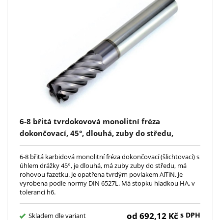
6-8 břitá tvrdokovová monolitní fréza
dokončovací, 45°, dlouhá, zuby do středu,
rohová fazetka, AlTiN, DIN 6527L, HA
6-8 břitá karbidová monolitní fréza dokončovací (šlichtovací) s
úhlem drážky 45°, je dlouhá, má zuby zuby do středu, má
rohovou fazetku. Je opatřena tvrdým povlakem AlTiN. Je
vyrobena podle normy DIN 6527L. Má stopku hladkou HA, v
toleranci h6.
od
692,12
Kč
s DPH
Skladem dle variant