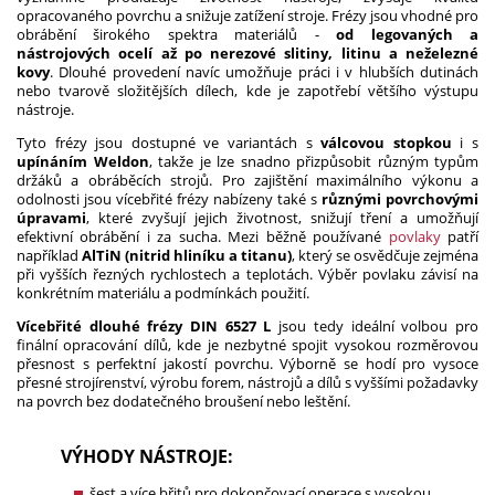
opracovaného povrchu a snižuje zatížení stroje. Frézy jsou vhodné pro
obrábění širokého spektra materiálů -
od legovaných a
nástrojových ocelí až po nerezové slitiny, litinu a neželezné
kovy
. Dlouhé provedení navíc umožňuje práci i v hlubších dutinách
nebo tvarově složitějších dílech, kde je zapotřebí většího výstupu
nástroje.
Tyto frézy jsou dostupné ve variantách s
válcovou stopkou
i s
upínáním Weldon
, takže je lze snadno přizpůsobit různým typům
držáků a obráběcích strojů. Pro zajištění maximálního výkonu a
odolnosti jsou vícebřité frézy nabízeny také s
různými povrchovými
úpravami
, které zvyšují jejich životnost, snižují tření a umožňují
efektivní obrábění i za sucha. Mezi běžně používané
povlaky
patří
například
AlTiN (nitrid hliníku a titanu)
, který se osvědčuje zejména
při vyšších řezných rychlostech a teplotách. Výběr povlaku závisí na
konkrétním materiálu a podmínkách použití.
Vícebřité dlouhé frézy DIN 6527 L
jsou tedy ideální volbou pro
finální opracování dílů, kde je nezbytné spojit vysokou rozměrovou
přesnost s perfektní jakostí povrchu. Výborně se hodí pro vysoce
přesné strojírenství, výrobu forem, nástrojů a dílů s vyššími požadavky
na povrch bez dodatečného broušení nebo leštění.
VÝHODY NÁSTROJE:
šest a více břitů pro dokončovací operace s vysokou