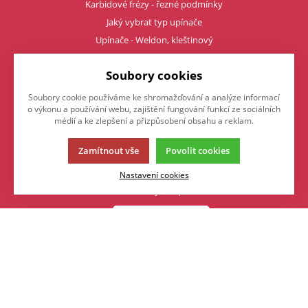
Karbidové frézy - řezné podmínky
Jaký vybrat typ upínače
Upínače - Weldon, kleštinový
Upínače - tepelné
Soubory cookies
Upínače - (hydro) hydraulické
Čím upnout karbidovou frézu
Soubory cookie používáme ke shromažďování a analýze informací
o výkonu a používání webu, zajištění fungování funkcí ze sociálních
Profesionální závity tvářením
médií a ke zlepšení a přizpůsobení obsahu a reklam.
Napište nám
Zamítnout vše
Povolit cookies
Nastavení cookies
Chcete nám něco sdělit o našich produktech nebo e-shopu?
Neváhejte napsat.
Chci napsat zprávu