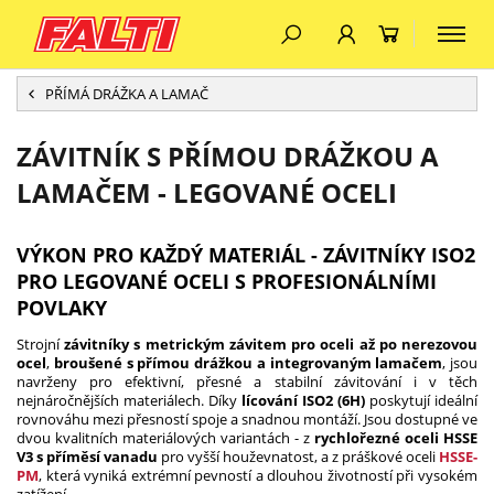
PŘÍMÁ DRÁŽKA A LAMAČ
ZÁVITNÍK S PŘÍMOU DRÁŽKOU A
LAMAČEM - LEGOVANÉ OCELI
VÝKON PRO KAŽDÝ MATERIÁL - ZÁVITNÍKY ISO2
PRO LEGOVANÉ OCELI S PROFESIONÁLNÍMI
POVLAKY
Strojní
závitníky s metrickým závitem pro oceli až po nerezovou
ocel
,
broušené s přímou drážkou a integrovaným lamačem
, jsou
navrženy pro efektivní, přesné a stabilní závitování i v těch
nejnáročnějších materiálech. Díky
lícování ISO2 (6H)
poskytují ideální
rovnováhu mezi přesností spoje a snadnou montáží. Jsou dostupné ve
dvou kvalitních materiálových variantách - z
rychlořezné oceli HSSE
V3 s příměsí vanadu
pro vyšší houževnatost, a z práškové oceli
HSSE-
PM
, která vyniká extrémní pevností a dlouhou životností při vysokém