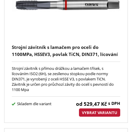
Strojní závitník s lamačem pro oceli do
1100MPa, HSSEV3, povlak TiCN, DIN371, lícování
ISO2(6H), červený pruh.; kód 1580
Strojní závitník s přímou drážkou a lamačem třísek, s
lícováním ISO2 (6H), se zesílenou stopkou podle normy
DIN371, je vyrobený z oceli HSSE V3, s povlakem TiCN.
Závitník je určen pro průchozí závity do ocelí s pevností do
1100 Mpa
od
529,47
Kč
s DPH
Skladem dle variant
VYBRAT VARIANTU