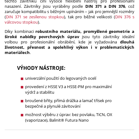
těchto závitníků činí vysoce flexibilní nástroj pro profesionální
nasazení.
Závitníky jsou vyráběny podle
DIN 371 a DIN 376
, což
zaručuje kompatibilitu s běžným upínáním – jak pro jemnější rozměry
(
DIN 371 se zesílenou stopkou
), tak pro běžné velikosti (
DIN 376 s
válcovou stopkou
).
Díky kombinaci
robustního materiálu, promyšlené geometrie a
široké nabídky povrchových úprav
jsou tyto závitníky ideální
volbou pro profesionální obrábění, kde je vyžadována
dlouhá
životnost, přesnost a spolehlivý výkon i v problematických
materiálech
.
VÝHODY NÁSTROJE:
univerzální použití do legovaných ocelí
provedení z HSSE V3 a HSSE-PM pro maximální
výdrž a stabilitu
broušené břity, přímá drážka a lamač třísek pro
bezpečné a plynulé závitování
možnost výběru z úprav: bez povlaku, TiCN, OX
(vaporizace), Balinit® Futura Nano