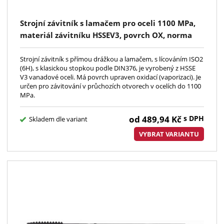
Strojní závitník s lamačem pro oceli 1100 MPa,
materiál závitníku HSSEV3, povrch OX, norma
DIN376, lícování ISO2(6H); kód 3590
Strojní závitník s přímou drážkou a lamačem, s lícováním ISO2
(6H), s klasickou stopkou podle DIN376, je vyrobený z HSSE
V3 vanadové oceli. Má povrch upraven oxidací (vaporizaci). Je
určen pro závitování v průchozích otvorech v ocelích do 1100
MPa.
od
489,94
Kč
s DPH
Skladem dle variant
VYBRAT VARIANTU