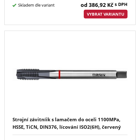
od
386,92
Kč
s DPH
Skladem dle variant
VYBRAT VARIANTU
Strojní závitníik s lamačem do oceli 1100MPa,
HSSE, TiCN, DIN376, lícování ISO2(6H), červený
pruh, kód 3580