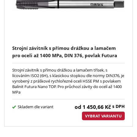
Strojní závitník s přímou drážkou a lamačem
pro oceli až 1400 MPa, DIN 376, povlak Futura
Nano Top, z práškové oceli HSSEPM,typ FNT,
DIN376, ISO2(6H), kód 3920
Strojní závitník s přímou drážkou a lamačem třísek, s
lícováním ISO2 (6H), s klasickou stopkou dle normy DIN376, je
vyrobený z práškové rychlořezné oceli HSSE PM s povlakem
Balinit Futura Nano TOP. Pro průchozí závity do ocelí až 1400
MPa
od
1 450,66
Kč
s DPH
Skladem dle variant
VYBRAT VARIANTU