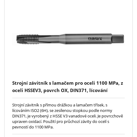
Strojní závitník s lamačem pro oceli 1100 MPa, z
oceli HSSEV3, povrch OX, DIN371, lícování
ISO2(6H), kód 1590
Strojní závitník s přímou drážkou a lamačem třísek, s
lícováním ISO2 (6H), se zesílenou stopkou podle normy
DIN371, je vyrobený z HSSE V3 vanadové oceli. Je povrcchově
upraven oxidací. Použití pro průchozí závity do ocelí s
pevností do 1100 MPa.