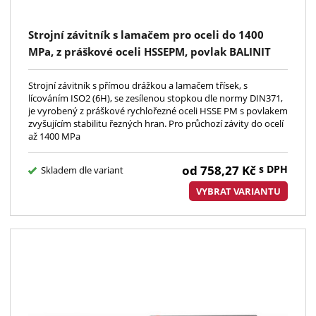
Strojní závitník s lamačem pro oceli do 1400
MPa, z práškové oceli HSSEPM, povlak BALINIT
TOP, typ FNT, norma DIN371, lícování ISO2(6H);
kód 1920
Strojní závitník s přímou drážkou a lamačem třísek, s
lícováním ISO2 (6H), se zesílenou stopkou dle normy DIN371,
je vyrobený z práškové rychlořezné oceli HSSE PM s povlakem
zvyšujícím stabilitu řezných hran. Pro průchozí závity do ocelí
až 1400 MPa
od
758,27
Kč
s DPH
Skladem dle variant
VYBRAT VARIANTU