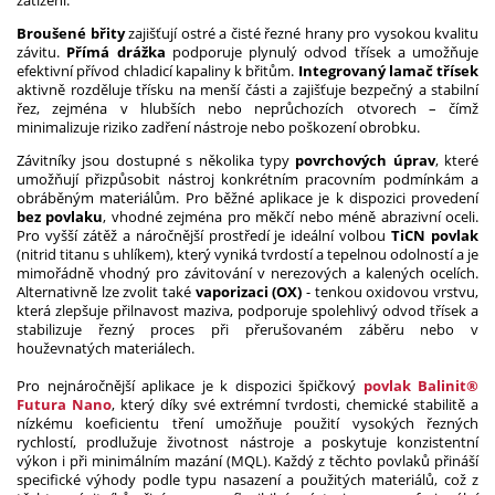
zatížení.
Broušené břity
zajišťují ostré a čisté řezné hrany pro vysokou kvalitu
závitu.
Přímá drážka
podporuje plynulý odvod třísek a umožňuje
efektivní přívod chladicí kapaliny k břitům.
Integrovaný lamač třísek
aktivně rozděluje třísku na menší části a zajišťuje bezpečný a stabilní
řez, zejména v hlubších nebo neprůchozích otvorech – čímž
minimalizuje riziko zadření nástroje nebo poškození obrobku.
Závitníky jsou dostupné s několika typy
povrchových úprav
, které
umožňují přizpůsobit nástroj konkrétním pracovním podmínkám a
obráběným materiálům. Pro běžné aplikace je k dispozici provedení
bez povlaku
, vhodné zejména pro měkčí nebo méně abrazivní oceli.
Pro vyšší zátěž a náročnější prostředí je ideální volbou
TiCN povlak
(nitrid titanu s uhlíkem), který vyniká tvrdostí a tepelnou odolností a je
mimořádně vhodný pro závitování v nerezových a kalených ocelích.
Alternativně lze zvolit také
vaporizaci (OX)
- tenkou oxidovou vrstvu,
která zlepšuje přilnavost maziva, podporuje spolehlivý odvod třísek a
stabilizuje řezný proces při přerušovaném záběru nebo v
houževnatých materiálech.
Pro nejnáročnější aplikace je k dispozici špičkový
povlak Balinit®
Futura Nano
, který díky své extrémní tvrdosti, chemické stabilitě a
nízkému koeficientu tření umožňuje použití vysokých řezných
rychlostí, prodlužuje životnost nástroje a poskytuje konzistentní
výkon i při minimálním mazání (MQL). Každý z těchto povlaků přináší
specifické výhody podle typu nasazení a použitých materiálů, což z