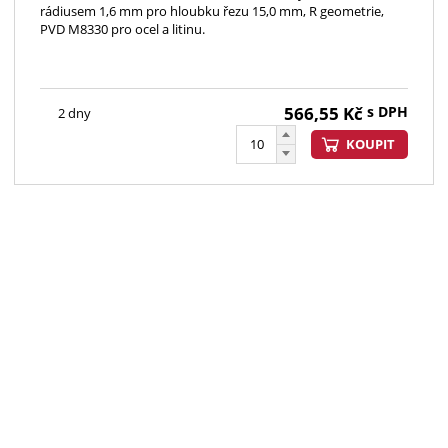
rádiusem 1,6 mm pro hloubku řezu 15,0 mm, R geometrie,
PVD M8330 pro ocel a litinu.
566,55
Kč
s DPH
2 dny
KOUPIT