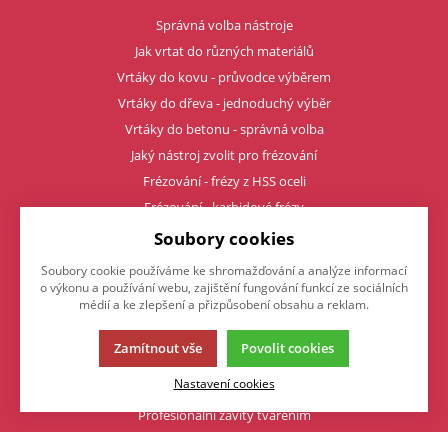
Správná volba nástroje
Jak vrtat do různých materiálů
Vrtáky do kovu - průvodce výběrem
Vrtáky do dřeva - jednoduchý výběr
Vrtáky do betonu - správná volba
Jaký nástroj zvolit pro frézování
Frézování - frézy z HSS oceli
Frézování - karbidové frézy
Frézování - vyměnitelné destičky
Soubory cookies
Karbidové frézy - řezné podmínky
Soubory cookie používáme ke shromažďování a analýze informací
Jaký vybrat typ upínače
o výkonu a používání webu, zajištění fungování funkcí ze sociálních
médií a ke zlepšení a přizpůsobení obsahu a reklam.
Upínače - Weldon, kleštinový
Upínače - tepelné
Zamítnout vše
Povolit cookies
Upínače - (hydro) hydraulické
Nastavení cookies
Čím upnout karbidovou frézu
Profesionální závity tvářením