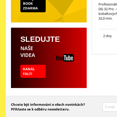
BOOK
Profesionál
ZDARMA
DG 32 Pro -
kobaltových
32,0 mm.
2 dny
SLEDUJTE
NAŠE
VIDEA
KANÁL
FALTI
Chcete být informováni o všech novinkách?
Přihlaste se k odběru newsletteru.