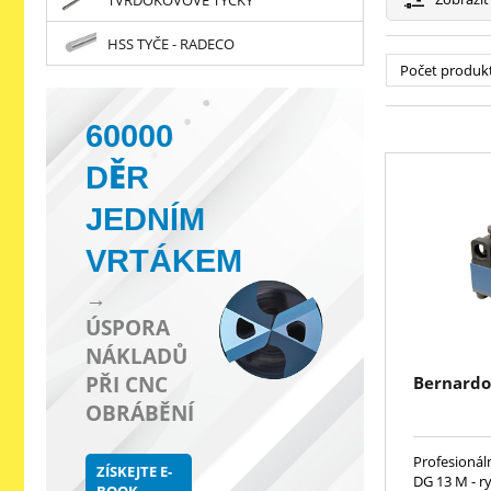
HSS TYČE - RADECO
Počet produk
60000
DĚR
JEDNÍM
VRTÁKEM
→
ÚSPORA
NÁKLADŮ
PŘI CNC
Bernardo
OBRÁBĚNÍ
Profesionál
ZÍSKEJTE E-
DG 13 M - r