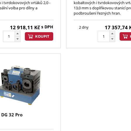
 i tvrdokovových vrtáků 2,0 -
kobaltových i tvrdokovových vrtá
ální volba pro dílny a
13,0 mm s doplňkovou stanicí pr
podbroušení řezných hran.
12 918,11
Kč
s DPH
17 357,74
2 dny
KOUPIT
 DG 32 Pro