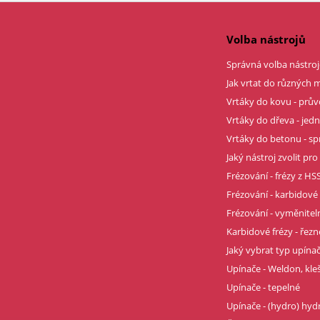
Volba nástrojů
Správná volba nástroj
Jak vrtat do různých m
Vrtáky do kovu - prů
Vrtáky do dřeva - je
Vrtáky do betonu - sp
Jaký nástroj zvolit pro
Frézování - frézy z HSS
Frézování - karbidové 
Frézování - vyměnitel
Karbidové frézy - řez
Jaký vybrat typ upína
Upínače - Weldon, kle
Upínače - tepelné
Upínače - (hydro) hyd