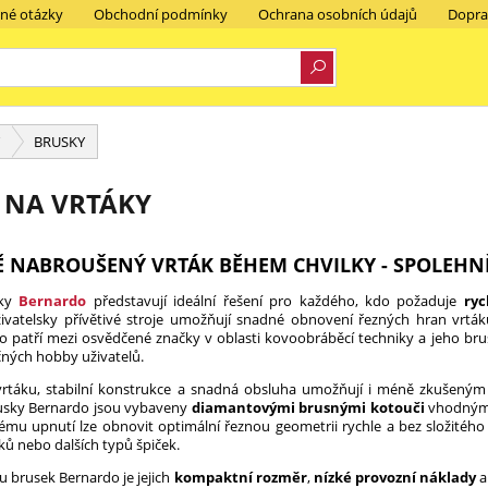
ené otázky
Obchodní podmínky
Ochrana osobních údajů
Dopra
BRUSKY
 NA VRTÁKY
Ě NABROUŠENÝ VRTÁK BĚHEM CHVILKY - SPOLEHN
áky
Bernardo
představují ideální řešení pro každého, kdo požaduje
ryc
vatelsky přívětivé stroje umožňují snadné obnovení řezných hran vrtáků, 
o patří mezi osvědčené značky v oblasti kovoobráběcí techniky a jeho bru
očných hobby uživatelů.
vrtáku, stabilní konstrukce a snadná obsluha umožňují i méně zkušený
rusky Bernardo jsou vybaveny
diamantovými brusnými kotouči
vhodnými 
mu upnutí lze obnovit optimální řeznou geometrii rychle a bez složitéh
ků nebo dalších typů špiček.
 brusek Bernardo je jejich
kompaktní rozměr
,
nízké provozní náklady