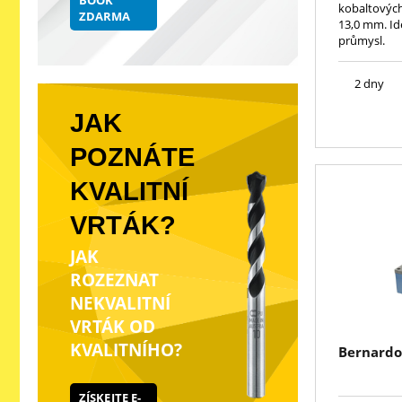
BOOK
kobaltových
ZDARMA
13,0 mm. Ide
průmysl.
2 dny
JAK
POZNÁTE
KVALITNÍ
VRTÁK?
JAK
ROZEZNAT
NEKVALITNÍ
VRTÁK OD
KVALITNÍHO?
Bernardo
ZÍSKEJTE E-