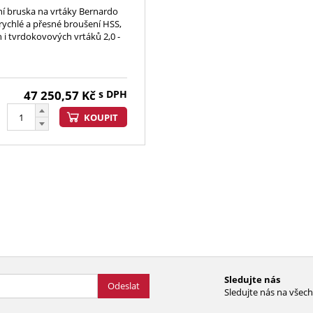
ní bruska na vrtáky Bernardo
 rychlé a přesné broušení HSS,
 i tvrdokovových vrtáků 2,0 -
47 250,57
Kč
s DPH
KOUPIT
Sledujte nás
Odeslat
Sledujte nás na všech 