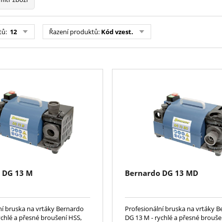
tů:
12
Řazení produktů:
Kód vzest.
 DG 13 M
Bernardo DG 13 MD
ní bruska na vrtáky Bernardo
Profesionální bruska na vrtáky 
ychlé a přesné broušení HSS,
DG 13 M - rychlé a přesné brouše