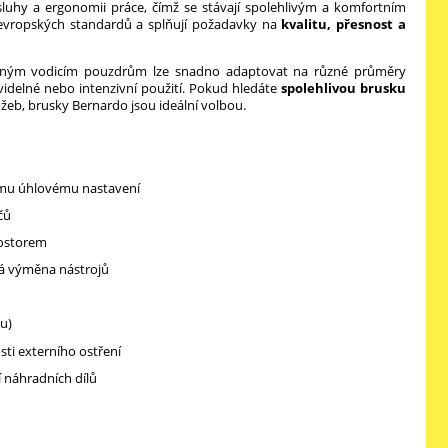
uhy a ergonomii práce, čímž se stávají spolehlivým a komfortním
vropských standardů a splňují požadavky na
kvalitu, přesnost a
telným vodicím pouzdrům lze snadno adaptovat na různé průměry
videlné nebo intenzivní použití. Pokud hledáte
spolehlivou brusku
žeb, brusky Bernardo jsou ideální volbou.
nému úhlovému nastavení
čů
rostorem
hlá výměna nástrojů
u)
sti externího ostření
 náhradních dílů