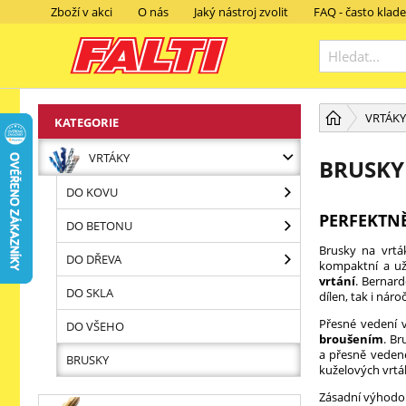
Zboží v akci
O nás
Jaký nástroj zvolit
FAQ - často klad
VRTÁKY
KATEGORIE
VRTÁKY
BRUSKY
DO KOVU
PERFEKTN
DO BETONU
Brusky na vrt
DO DŘEVA
kompaktní a uži
vrtání
. Bernard
DO SKLA
dílen, tak i nár
Přesné vedení 
DO VŠEHO
broušením
. B
a přesně vedené
BRUSKY
kuželových vrtá
Zásadní výhodou