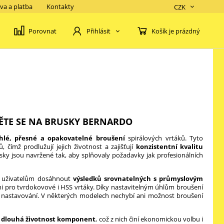
va a platba
Kontakty
CZK
Porovnat
Košík je prázdný
Přihlásit
ĚTE SE NA BRUSKY BERNARDO
hlé, přesné a opakovatelné broušení
spirálových vrtáků. Tyto
čímž prodlužují jejich životnost a zajišťují
konzistentní kvalitu
sky jsou navržené tak, aby splňovaly požadavky jak profesionálních
m uživatelům dosáhnout
výsledků srovnatelných s průmyslovým
pro tvrdokovové i HSS vrtáky. Díky nastavitelným úhlům broušení
o nastavování. V některých modelech nechybí ani možnost broušení
a
dlouhá životnost komponent
, což z nich činí ekonomickou volbu i