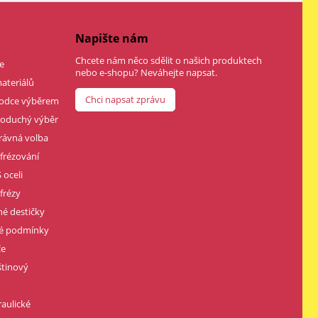
Napište nám
Chcete nám něco sdělit o našich produktech
e
nebo e-shopu? Neváhejte napsat.
ateriálů
Chci napsat zprávu
vodce výběrem
dnoduchý výběr
rávná volba
 frézování
 oceli
frézy
né destičky
né podmínky
če
štinový
raulické