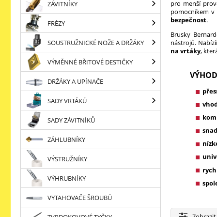
pro menší prov
ZÁVITNÍKY
pomocníkem v k
bezpečnost
.
FRÉZY
Brusky Bernard
SOUSTRUŽNICKÉ NOŽE A DRŽÁKY
nástrojů. Nabíz
na vrtáky
, kte
VÝMĚNNÉ BŘITOVÉ DESTIČKY
VÝHOD
DRŽÁKY A UPÍNAČE
přes
SADY VRTÁKŮ
vhod
komp
SADY ZÁVITNÍKŮ
snad
ZÁHLUBNÍKY
nízk
univ
VÝSTRUŽNÍKY
rych
VÝHRUBNÍKY
spol
VYTAHOVAČE ŠROUBŮ
Zobrazit
TVRDOKOVOVÉ TYČKY