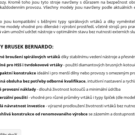
ozy. Kromě toho jsou tyto stroje navrženy s důrazem na bezpečnost obsl
aždodenním provozu. Všechny modely jsou navrženy podle aktuálních e
o jsou kompatibilní s běžnými typy spirálových vrtáků a díky vyměni
íme modely vhodné pro dílenské i výrobní prostředí, včetně strojů pro pra
rá vám umožní udržet nástroje v optimálním stavu bez nutnosti externích slu
Y BRUSEK BERNARDO:
né broušení spirálových vrtáků
díky stabilnímu vedení nástroje a přes
né pro HSS i tvrdokovové vrtáky
- použití diamantových brusných kotou
aktní konstrukce
ideální i pro menší dílny nebo provozy s omezeným p
ná obsluha bez potřeby odborné kvalifikace
, intuitivní nastavení a ryc
é provozní náklady
- dlouhá životnost kotoučů a minimální údržba
erzální použití
- vhodné pro různé průměry vrtáků i typy špiček (dle model
lá návratnost investice
- výrazné prodloužení životnosti vrtáků bez nutno
ehlivá konstrukce od renomovaného výrobce
se zázemím a dostupností
filtr zboží