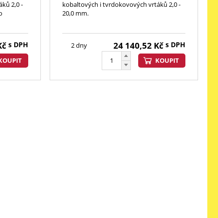
ků 2,0 -
kobaltových i tvrdokovových vrtáků 2,0 -
o
20,0 mm.
Kč
s DPH
24 140,52
Kč
s DPH
2 dny
KOUPIT
KOUPIT