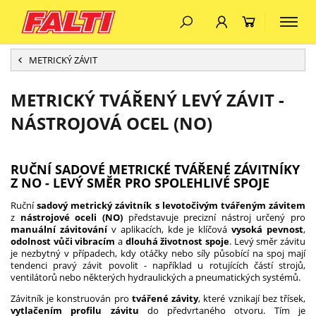
METRICKÝ ZÁVIT
METRICKÝ TVÁŘENÝ LEVÝ ZÁVIT -
NÁSTROJOVÁ OCEL (NO)
RUČNÍ SADOVÉ METRICKÉ TVÁŘENÉ ZÁVITNÍKY
Z NO - LEVÝ SMĚR PRO SPOLEHLIVÉ SPOJE
Ruční
sadový metrický závitník s levotočivým tvářeným závitem
z
nástrojové oceli (NO)
představuje precizní nástroj určený pro
manuální závitování
v aplikacích, kde je klíčová
vysoká pevnost
,
odolnost vůči vibracím
a
dlouhá životnost spoje
. Levý směr závitu
je nezbytný v případech, kdy otáčky nebo síly působící na spoj mají
tendenci pravý závit povolit - například u rotujících částí strojů,
ventilátorů nebo některých hydraulických a pneumatických systémů.
Závitník je konstruován pro
tvářené závity
, které vznikají bez třísek,
vytlačením profilu závitu
do předvrtaného otvoru. Tím je