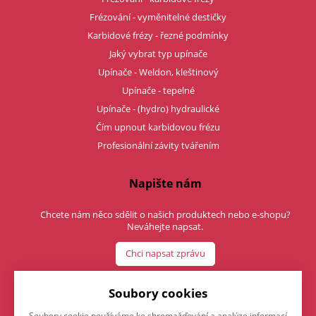
Frézování - vyměnitelné destičky
Karbidové frézy - řezné podmínky
Jaký vybrat typ upínače
Upínače - Weldon, kleštinový
Upínače - tepelné
Upínače - (hydro) hydraulické
Čím upnout karbidovou frézu
Profesionální závity tvářením
Napište nám
Chcete nám něco sdělit o našich produktech nebo e-shopu?
Neváhejte napsat.
Chci napsat zprávu
Soubory cookies
Soubory cookie používáme ke shromažďování a analýze informací