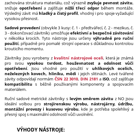
zachována struktura materiálu, což výrazně
zvyšuje pevnost závitu
,
snižuje
opotřebení
a zajišťuje
nižší třecí odpor
během montáže.
Výsledný závit má
hladký a čistý profil
, vhodný i pro spoje vyžadující
vysokou přesnost.
Sadové provedení
(obvykle 3 kusy: č. 1 - předtvářecí, č. 2 - mezikus, č.
3 - dokončovací závitník) umožňuje
efektivní a bezpečné závitování
v několika krocích. Tyto nástroje jsou určeny
výhradně pro ruční
použití
, případně pro pomalé strojní operace s důkladnou kontrolou
krouticího momentu.
Závitníky jsou vyrobeny z
kvalitní nástrojové oceli
, která je známá
pro svou
vysokou tvrdost, houževnatost a odolnost vůči
opotřebení
. Jsou vhodné pro použití v
uhlíkových ocelích,
neželezných kovech, hliníku, mědi
i jejich slitinách. Levé tvářené
závity odpovídají normám
ČSN 22 3010
,
DIN 2181
a
ISO
, což zajišťuje
kompatibilitu
s běžně používanými komponenty a spojovacím
materiálem.
Ruční sadové metrické závitníky s
levým směrem závitu
z NO jsou
ideální volbou pro
strojírenskou výrobu, nástrojárny, údržbu,
montážní provozy i kusovou výrobu
, kde je potřeba spolehlivý a
přesný spoj s maximální odolností vůči uvolnění.
VÝHODY NÁSTROJE: