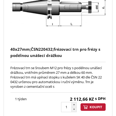
40x27mm;ČSN220432;frézovací trn pro frézy s
podélnou unášecí drážkou
Frézovací trn se šroubem M12 pro frézy s podélnou unášecí
drážkou, vnitřním průměrem 27 mm a délkou 60 mm.
Frézovací trn má upínací stopku s kuželem SK 40 dle ČSN 22
0432 určenou pro automatickou i ruční výměnu. Trn je
vyroben z cementační oceli s
2 112,66
Kč
s DPH
1 týden
KOUPIT