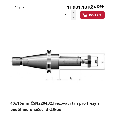
11 981,18
Kč
s DPH
1 týden
KOUPIT
40x16mm;ČSN220432;frézovací trn pro frézy s
podélnou unášecí drážkou