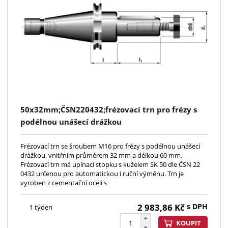
50x32mm;ČSN220432;frézovací trn pro frézy s
podélnou unášecí drážkou
Frézovací trn se šroubem M16 pro frézy s podélnou unášecí
drážkou, vnitřním průměrem 32 mm a délkou 60 mm.
Frézovací trn má upínací stopku s kuželem SK 50 dle ČSN 22
0432 určenou pro automatickou i ruční výměnu. Trn je
vyroben z cementační oceli s
2 983,86
Kč
s DPH
1 týden
KOUPIT