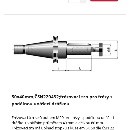
50x40mm;ČSN220432;frézovací trn pro frézy s
podélnou unášecí drážkou
Frézovací trn se šroubem M20 pro frézy s podélnou unášecí
drážkou, vnitřním průměrem 40 mm a délkou 60 mm.
Frézovací trn má upínací stopku s kuželem SK 50 dle ČSN 22