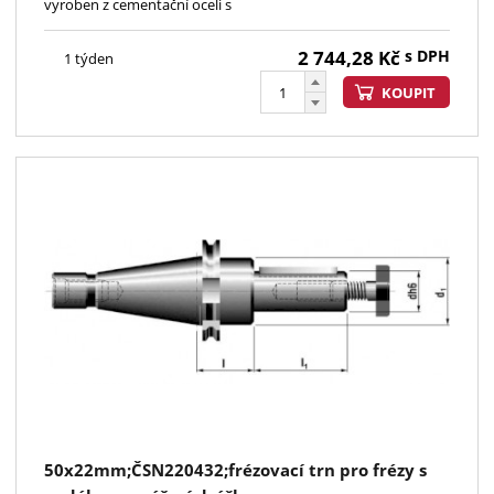
vyroben z cementační oceli s
2 744,28
Kč
s DPH
1 týden
KOUPIT
50x22mm;ČSN220432;frézovací trn pro frézy s