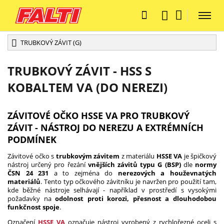
TRUBKOVÝ ZÁVIT (G)
TRUBKOVÝ ZÁVIT - HSS S
KOBALTEM VA (DO NEREZI)
ZÁVITOVÉ OČKO HSSE VA PRO TRUBKOVÝ
ZÁVIT - NÁSTROJ DO NEREZU A EXTRÉMNÍCH
PODMÍNEK
Závitové očko s
trubkovým závitem
z materiálu
HSSE VA
je špičkový
nástroj určený pro řezání
vnějších závitů typu G (BSP)
dle
normy
ČSN 24 231
a to zejména do
nerezových a houževnatých
materiálů
. Tento typ očkového závitníku je navržen pro použití tam,
kde běžné nástroje selhávají - například v prostředí s vysokými
požadavky na
odolnost proti korozi, přesnost a dlouhodobou
funkčnost spoje
.
Označení
HSSE VA
označuje nástroj vyrobený z rychlořezné oceli s