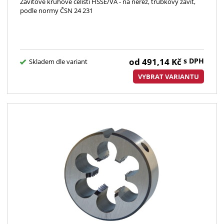
Závitové kruhové čelisti HSSE/VA - na nerez, trubkový závit,
podle normy ČSN 24 231
od
491,14
Kč
s DPH
Skladem dle variant
VYBRAT VARIANTU