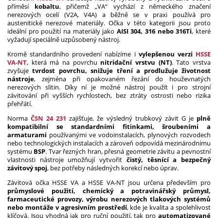
příměsí
kobaltu
, přičemž „VA“ vychází z německého značení
nerezových ocelí (V2A, V4A) a běžně se v praxi používá pro
austenitické nerezové materiály. Očka v této kategorii jsou proto
ideální pro použití na materiály jako
AISI 304, 316 nebo 316Ti
, které
vyžadují speciálně uzpůsobený nástroj.
Kromě standardního provedení nabízíme i
vylepšenou verzi
HSSE
VA-NT
, která má na povrchu
nitridační vrstvu (NT)
. Tato vrstva
zvyšuje
tvrdost povrchu, snižuje tření a prodlužuje životnost
nástroje
, zejména při opakovaném řezání do houževnatých
nerezových slitin. Díky ní je možné nástroj použít i pro strojní
závitování při vyšších rychlostech, bez ztráty ostrosti nebo rizika
přehřátí.
Norma
ČSN 24 231
zajišťuje, že výsledný trubkový závit G je
plně
kompatibilní se standardními fitinkami, šroubeními a
armaturami
používanými ve vodoinstalacích, plynových rozvodech
nebo technologických instalacích a zároveň odpovídá mezinárodnímu
systému
BSP
. Tvar řezných hran, přesná geometrie závitu a pevnostní
vlastnosti nástroje umožňují vytvořit
čistý, těsnící a bezpečný
závitový spoj
, bez potřeby následných korekcí nebo úprav.
Závitová očka HSSE VA a HSSE VA-NT jsou určena především pro
průmyslové použití, chemický a potravinářský průmysl,
farmaceutické provozy, výrobu nerezových tlakových systémů
nebo montáže v agresivním prostředí
, kde je kvalita a spolehlivost
klíčová. Jsou vhodná jak pro ruční použití, tak pro
automatizované