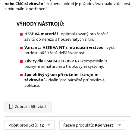
nebo CNC závitování
, zejména pokud je požadována opakovatelnost
a minimální opotřebení.
VÝHODY NÁSTROJŮ:
HSSE VA materiál
- optimalizovaný pro řezání
závitů do nerezu a houževnatých slitin.
Varianta HSSE VA-NT s nitridační vrstvou
- vyšší
tvrdost, nižší tření, delší životnost.
Závity dle ČSN 24 231 (BSP G)
- kompatibilní s
běžnými armaturami a trubkovými systémy.
Spolehlivý výkon při ručním i strojním
závitování
- ideální pro náročné průmyslové
aplikace.
Zobrazit
filtr zboží
Počet produktů:
12
Řazení produktů:
Kód vzest.