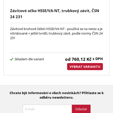
Závitové očko HSSE/VA-NT, trubkový závit, ČSN
24 231
Závitové kruhové čelisti HSSE/VA-NT - používá se na nerez a je
nitridované = ještě tvrdší, trubkový závit, podle normy ČSN 24
231
od
760,12
Kč
s DPH
Skladem dle variant
VYBRAT VARIANTU
Chcete být informováni o všech novinkách? Přihlaste se k
odběru newsletteru.
Odeslat