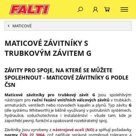
MATICOVÉ
MATICOVÉ ZÁVITNÍKY S
TRUBKOVÝM ZÁVITEM G
ZÁVITY PRO SPOJE, NA KTERÉ SE MŮŽETE
SPOLEHNOUT - MATICOVÉ ZÁVITNÍKY G PODLE
ČSN
Maticové závitníky pro trubkový závit G
jsou spolehlivým
nástrojem pro
ruční řezání vnitřních válcových závitů
v trubkách,
armaturách, ventilech nebo rozvodech kapalin a plynů. Typ závitu
G
(dle systému Whitworth) je běžně využívaný v potrubních systémech,
hydraulice, vzduchotechnice i instalatérství - všude tam, kde je
zapotřebí pevný, funkční a opakovaně rozebíratelný spoj.
Závitníky jsou vyrobeny z
nástrojové oceli (NO)
a splňují požadavky
normy
ČSN 22 3064
, což zajišťuje správné rozměrové tolerance a