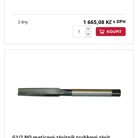
1 665,08
Kč
s DPH
2 dny
KOUPIT
G1/2 NO maticový závitník trubkový závit