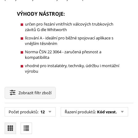
VÝHODY NÁSTROJE:
určen pro řezání vnitřních válcových trubkových
závitů G dle Whitworth
lícování A - ideální pro běžné spojovací aplikace s
vnějším těsněním
Norma ČSN 22 3064 - zaručená přesnost a
kompatibilita
vhodné pro instalatéry, techniky, údržbu i montážní
výrobu
Zobrazit
filtr zboží
Počet produktů:
12
Řazení produktů:
Kód vzest.