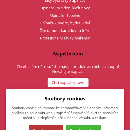
Jaký vybrat typ upínače
Upínače - Weldon, kleštinový
Upínače - tepelné
Upínače - (hydro) hydraulické
Čím upnout karbidovou frézu
Profesionální závity tvářením
Napište nám
Chcete nám něco sdělit o našich produktech nebo e-shopu?
Neváhejte napsat.
Chci napsat zprávu
Soubory cookies
Soubory cookie používáme ke shromažďování a analýze informací
o výkonu a používání webu, zajištění fungování funkcí ze sociálních
médií a ke zlepšení a přizpůsobení obsahu a reklam.