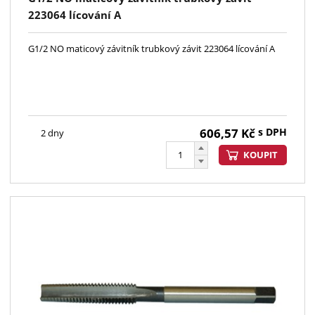
223064 lícování A
G1/2 NO maticový závitník trubkový závit 223064 lícování A
606,57
Kč
s DPH
2 dny
KOUPIT