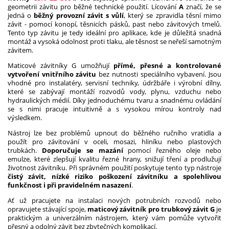
geometrii závitu pro běžné technické použití. Lícování
A
značí, že se
jedná o
běžný provozní závit s vůlí
, který se zpravidla těsní mimo
závit - pomocí konopí, těsnicích pásků, past nebo závitových tmelů.
Tento typ závitu je tedy ideální pro aplikace, kde je důležitá snadná
montáž a vysoká odolnost proti tlaku, ale těsnost se neřeší samotným
závitem.
Maticové závitníky G umožňují
přímé, přesné a kontrolované
vytvoření vnitřního závitu
bez nutnosti speciálního vybavení. Jsou
vhodné pro instalatéry, servisní techniky, údržbáře i výrobní dílny,
které se zabývají montáží rozvodů vody, plynu, vzduchu nebo
hydraulických médií. Díky jednoduchému tvaru a snadnému ovládání
se s nimi pracuje intuitivně a s vysokou mírou kontroly nad
výsledkem.
Nástroj lze bez problémů upnout do běžného ručního vratidla a
použít pro závitování v oceli, mosazi, hliníku nebo plastových
trubkách.
Doporučuje se mazání
pomocí řezného oleje nebo
emulze, které zlepšují kvalitu řezné hrany, snižují tření a prodlužují
životnost závitníku. Při správném použití poskytuje tento typ nástroje
čistý závit, nízké riziko poškození závitníku a spolehlivou
funkčnost i při pravidelném nasazení
.
Ať už pracujete na instalaci nových potrubních rozvodů nebo
opravujete stávající spoje,
maticový závitník pro trubkový závit G
je
praktickým a univerzálním nástrojem, který vám pomůže vytvořit
přesný a odolný závit bez zbytečných komplikací.