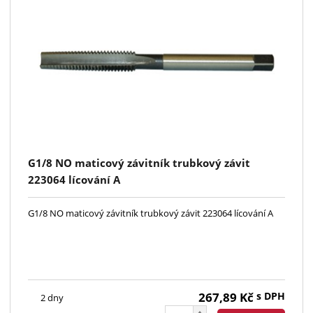
G1/8 NO maticový závitník trubkový závit
223064 lícování A
G1/8 NO maticový závitník trubkový závit 223064 lícování A
267,89
Kč
s DPH
2 dny