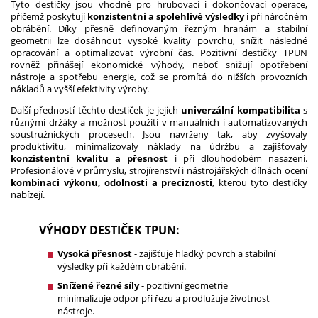
Tyto destičky jsou vhodné pro hrubovací i dokončovací operace,
přičemž poskytují
konzistentní a spolehlivé výsledky
i při náročném
obrábění. Díky přesně definovaným řezným hranám a stabilní
geometrii lze dosáhnout vysoké kvality povrchu, snížit následné
opracování a optimalizovat výrobní čas. Pozitivní destičky TPUN
rovněž přinášejí ekonomické výhody, neboť snižují opotřebení
nástroje a spotřebu energie, což se promítá do nižších provozních
nákladů a vyšší efektivity výroby.
Další předností těchto destiček je jejich
univerzální kompatibilita
s
různými držáky a možnost použití v manuálních i automatizovaných
soustružnických procesech. Jsou navrženy tak, aby zvyšovaly
produktivitu, minimalizovaly náklady na údržbu a zajišťovaly
konzistentní kvalitu a přesnost
i při dlouhodobém nasazení.
Profesionálové v průmyslu, strojírenství i nástrojářských dílnách ocení
kombinaci výkonu, odolnosti a preciznosti
, kterou tyto destičky
nabízejí.
VÝHODY DESTIČEK TPUN:
Vysoká přesnost
- zajišťuje hladký povrch a stabilní
výsledky při každém obrábění.
Snížené řezné síly
- pozitivní geometrie
minimalizuje odpor při řezu a prodlužuje životnost
nástroje.