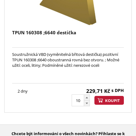
TPUN 160308 ;6640 destička
Soustružnická VBD (vyměnitelná břitová destička) pozitivní
TPUN 160308 ;6640 oboustranná rovná bez otvoru. ; Možné
užití: oceli, litiny; Podmíněné užití: nerezové oceli
229,71
Kč
s DPH
2 dny
KOUPIT
Chcete být informováni o všech novinkách? Přihlaste se k