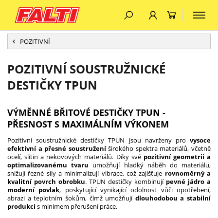
POZITIVNÍ
POZITIVNÍ SOUSTRUŽNICKÉ
DESTIČKY TPUN
VÝMĚNNÉ BŘITOVÉ DESTIČKY TPUN -
PŘESNOST S MAXIMÁLNÍM VÝKONEM
Pozitivní soustružnické destičky TPUN jsou navrženy pro
vysoce
efektivní a přesné soustružení
širokého spektra materiálů, včetně
ocelí, slitin a nekovových materiálů. Díky své
pozitivní geometrii a
optimalizovanému tvaru
umožňují hladký náběh do materiálu,
snižují řezné síly a minimalizují vibrace, což zajišťuje
rovnoměrný a
kvalitní povrch obrobku
. TPUN destičky kombinují
pevné jádro a
moderní povlak
, poskytující vynikající odolnost vůči opotřebení,
abrazi a teplotním šokům, čímž umožňují
dlouhodobou a stabilní
produkci
s minimem přerušení práce.