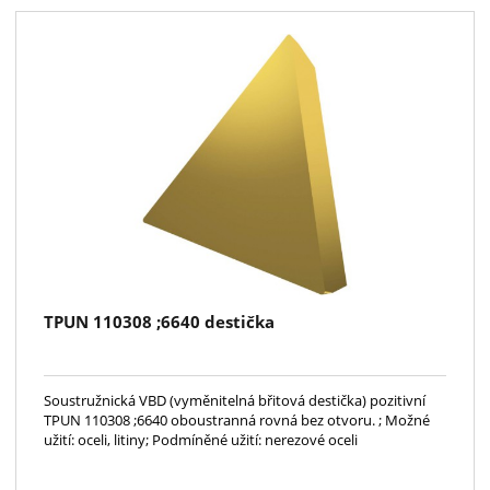
TPUN 110308 ;6640 destička
Soustružnická VBD (vyměnitelná břitová destička) pozitivní
TPUN 110308 ;6640 oboustranná rovná bez otvoru. ; Možné
užití: oceli, litiny; Podmíněné užití: nerezové oceli