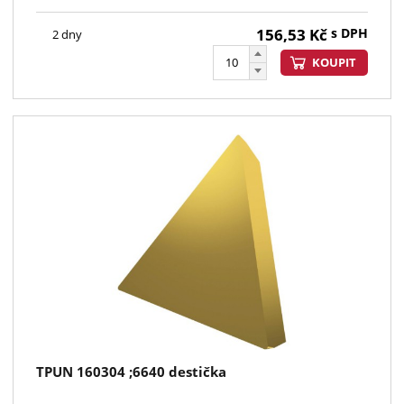
156,53
Kč
s DPH
2 dny
KOUPIT
TPUN 160304 ;6640 destička