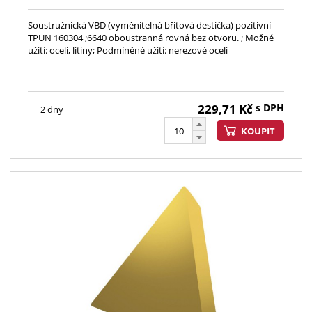
Soustružnická VBD (vyměnitelná břitová destička) pozitivní
TPUN 160304 ;6640 oboustranná rovná bez otvoru. ; Možné
užití: oceli, litiny; Podmíněné užití: nerezové oceli
229,71
Kč
s DPH
2 dny
KOUPIT