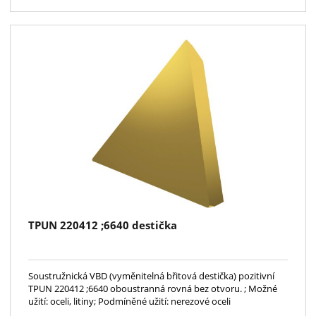
TPUN 220412 ;6640 destička
Soustružnická VBD (vyměnitelná břitová destička) pozitivní
TPUN 220412 ;6640 oboustranná rovná bez otvoru. ; Možné
užití: oceli, litiny; Podmíněné užití: nerezové oceli