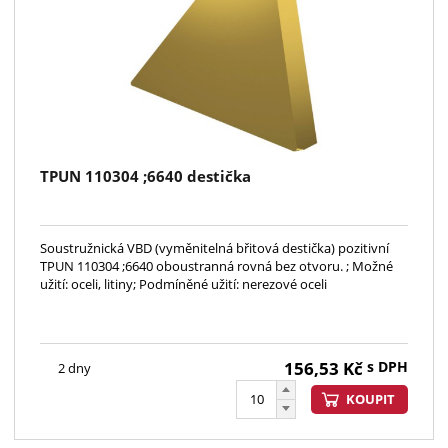
TPUN 110304 ;6640 destička
Soustružnická VBD (vyměnitelná břitová destička) pozitivní
TPUN 110304 ;6640 oboustranná rovná bez otvoru. ; Možné
užití: oceli, litiny; Podmíněné užití: nerezové oceli
156,53
Kč
s DPH
2 dny
KOUPIT