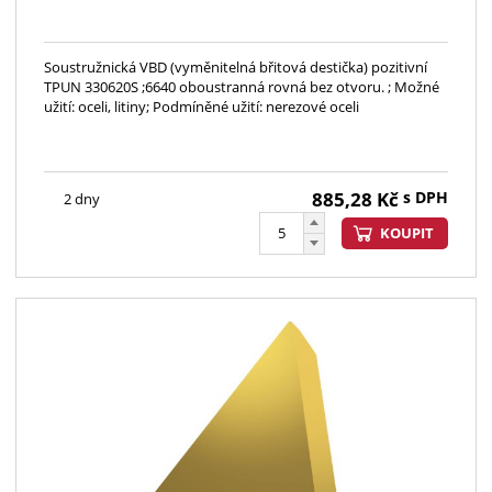
Soustružnická VBD (vyměnitelná břitová destička) pozitivní
TPUN 330620S ;6640 oboustranná rovná bez otvoru. ; Možné
užití: oceli, litiny; Podmíněné užití: nerezové oceli
885,28
Kč
s DPH
2 dny
KOUPIT