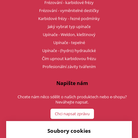
Frézování - karbidové frézy
Frézování - vyměnitelné destičky
Karbidové frézy - řezné podmínky
Jaký vybrat typ upínače
Upínače - Weldon, kleštinový
Upínače - tepelné
Upínače - (hydro) hydraulické
Čím upnout karbidovou frézu
Profesionální závity tvářením
Napište nám
Chcete nám něco sdělit o našich produktech nebo e-shopu?
Neváhejte napsat.
Chci napsat zprávu
Soubory cookies