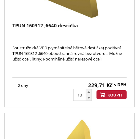
TPUN 160312 ;6640 destička
Soustružnická VBD (vyměnitelná břitová destička) pozitivní
TPUN 160312 ;6640 oboustranná rovná bez otvoru. ; Možné
užití: oceli, litiny; Podmíněné užití: nerezové oceli
229,71
Kč
s DPH
2 dny
KOUPIT