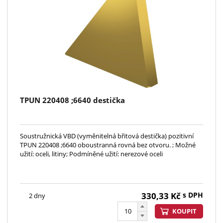
TPUN 220408 ;6640 destička
Soustružnická VBD (vyměnitelná břitová destička) pozitivní
TPUN 220408 ;6640 oboustranná rovná bez otvoru. ; Možné
užití: oceli, litiny; Podmíněné užití: nerezové oceli
330,33
Kč
s DPH
2 dny
KOUPIT