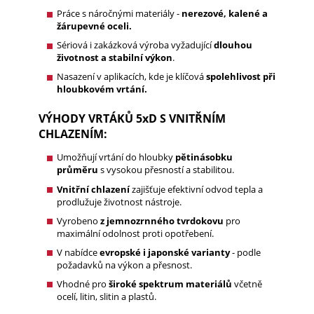
Práce s náročnými materiály -
nerezové, kalené a
žárupevné oceli.
Sériová i zakázková výroba vyžadující
dlouhou
životnost a stabilní výkon
.
Nasazení v aplikacích, kde je klíčová
spolehlivost při
hloubkovém vrtání.
VÝHODY VRTÁKŮ 5xD S VNITŘNÍM
CHLAZENÍM:
Umožňují vrtání do hloubky
pětinásobku
průměru
s vysokou přesností a stabilitou.
Vnitřní chlazení
zajišťuje efektivní odvod tepla a
prodlužuje životnost nástroje.
Vyrobeno
z jemnozrnného tvrdokovu
pro
maximální odolnost proti opotřebení.
V nabídce
evropské i japonské varianty
- podle
požadavků na výkon a přesnost.
Vhodné pro
široké spektrum materiálů
včetně
ocelí, litin, slitin a plastů.