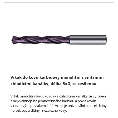
Vrták do kovu karbidový monolitní s vnitřními
chladícími kanálky, délka 5xD, se zesílenou
stopkou HA, norma DIN6537L, povlak FIRE typ
RATIO
Vrták monolitní tvrdokovový s chladícími kanálky. Je vyroben
z nejkvalitnějšího jemnozrnného karbidu a povlakován
vícevrstvým povlakem FIRE. Vrták je univerzální na oceli, litiny,
nerezi, superslitiny i neželezné kovy.