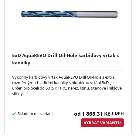
5xD AquaREVO Drill Oil-Hole karbidový vrták s
kanálky
Výkonný karbidový vrták AquaREVO Drill Oil-Hole s extra
rozměrnými chladícími kanálky s hloubkou vrtání 5xD. Je
určen pro oceli do 50 (57) HRC, nerez, litinu, titanové i niklové
slitiny.
od
1 868,31
Kč
s DPH
Skladem dle variant
VYBRAT VARIANTU