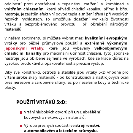
odolností proti opotřebení a tepelnému zatížení. V kombinaci s
vnitřním chlazením
, které přivádí chladicí kapalinu přímo k břitu
nástroje, je zajištěn efektivní odvod tepla a snížení tření i při vysokých
řezných rychlostech. To umožňuje dosažení vynikající životnosti
vrtáku a bezproblémového provozu i při obrábění náročných
materiálů.
V našem sortimentu si můžete vybrat mezi
kvalitními evropskými
vrtáky
pro běžné průmyslové použití a
extrémně výkonnými
japonskými vrtáky
, které jsou vybaveny
velkoobjemovými
chladicími kanálky
pro maximální účinnost chlazení. Tyto japonské
nástroje jsou oblíbené zejména ve výrobách, kde se klade důraz na
vysokou produktivitu, opakovatelnost a precizní výstup.
Díky své konstrukci, ostrosti a stabilitě jsou vrtáky 5xD vhodné pro
vrtání široké škály materiálů - od konstrukčních a nástrojových ocelí
přes nerezové a žárupevné slitiny, až po neželezné kovy a technické
plasty.
POUŽITÍ VRTÁKŮ 5xD:
Vrtání hlubokých otvorů při
CNC obrábění
kovových a nekovových materiálů.
Výroba přesných součástí ve
strojírenství,
automobilovém a leteckém průmyslu.