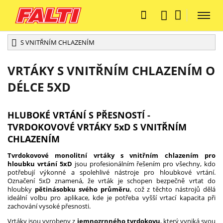
S VNITŘNÍM CHLAZENÍM
VRTÁKY S VNITŘNÍM CHLAZENÍM O
DÉLCE 5XD
HLUBOKÉ VRTÁNÍ S PŘESNOSTÍ -
TVRDOKOVOVÉ VRTÁKY 5xD S VNITŘNÍM
CHLAZENÍM
Tvrdokovové monolitní vrtáky s vnitřním chlazením pro
hloubku vrtání 5xD
jsou profesionálním řešením pro všechny, kdo
potřebují výkonné a spolehlivé nástroje pro hloubkové vrtání.
Označení 5xD znamená, že vrták je schopen bezpečně vrtat do
hloubky
pětinásobku svého průměru
, což z těchto nástrojů dělá
ideální volbu pro aplikace, kde je potřeba vyšší vrtací kapacita při
zachování vysoké přesnosti.
Vrtáky jsou vyrobeny z
jemnozrnného tvrdokovu
, který vyniká svou