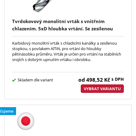
Tvrdokovový monolitní vrták s vnitřním
chlazením. 5xD hloubka vrtání. Se zesílenou
stopkou podle normy DIN6537L. Povlak AlTiN.
Pro vrtání ocelí a litin.
Karbidový monolitní vrták s chladicími kanálky a zesílenou
stopkou, s povlakem AlTiN, pro vrtání do hloubky
pětinásobku průměru. Vrták je určen pro vrtání na stabilních
srojích s dobrým upnutím vrtáku i obrobku.
od
498,52
Kč
s DPH
Skladem dle variant
VYBRAT VARIANTU
čujeme