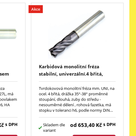
Akce
Karbidová monolitní fréza
usem
stabilní, univerzální.4 břitá,
drážka 35°-38° , dlouhá, zuby s
nestejným dělením, do středu,
éza
Tvrdokovová monolitní fréza mm. UNI, na
27L, má
ocel. 4 břitá, drážka 35°-38° proměnné
rohová fazetka, stopka h6,
s povlakem
stoupání, dlouhá, zuby do středu -
DIN6527, AlTiN
h6, HA
nesouměrné dělení , rohová fazetka, má
stopku v toleranci h6, podle normy DIN
6527, povlak AlTiN.
Kč
s DPH
od
653,40
Kč
s DPH
Skladem dle
variant