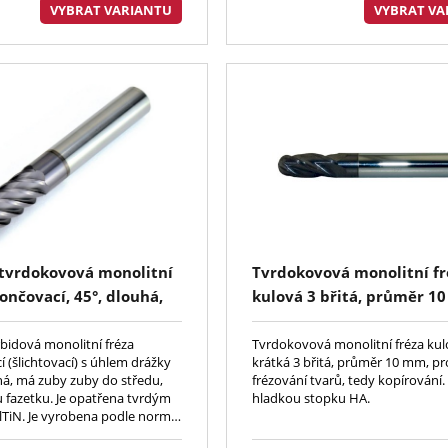
VYBRAT VARIANTU
VYBRAT VA
 tvrdokovová monolitní
Tvrdokovová monolitní fr
ončovací, 45°, dlouhá,
kulová 3 břitá, průměr 1
tředu, rohová fazetka,
pro frézování tvarů, tedy
N 6527L, HA
kopírování. Fréza má hla
rbidová monolitní fréza
Tvrdokovová monolitní fréza ku
 (šlichtovací) s úhlem drážky
krátká 3 břitá, průměr 10 mm, pr
stopku HA.
uhá, má zuby zuby do středu,
frézování tvarů, tedy kopírování
fazetku. Je opatřena tvrdým
hladkou stopku HA.
TiN. Je vyrobena podle normy
Má stopku hladkou HA, v