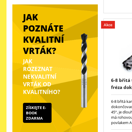
JAK
Akce
POZNÁTE
KVALITNÍ
VRTÁK?
JAK
ROZEZNAT
NEKVALITNÍ
6-8 břitá
VRTÁK OD
fréza dok
KVALITNÍHO?
zuby do s
AlTiN, DI
6-8 břitá ka
dokončovací
ZÍSKEJTE E-
45°, je dlo
BOOK
má rohovou 
ZDARMA
povlakem Al
DIN 6527L. 