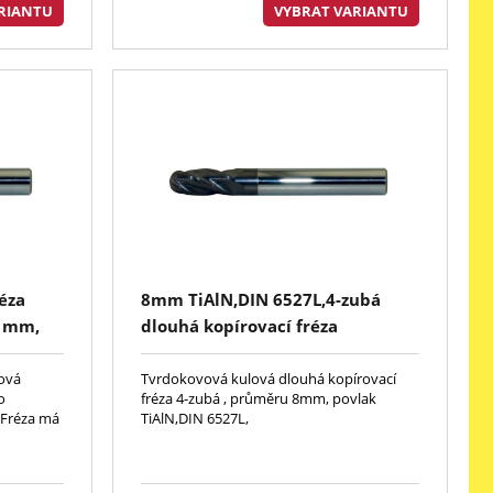
RIANTU
VYBRAT VARIANTU
éza
8mm TiAlN,DIN 6527L,4-zubá
0 mm,
dlouhá kopírovací fréza
dkou
lová
Tvrdokovová kulová dlouhá kopírovací
o
fréza 4-zubá , průměru 8mm, povlak
. Fréza má
TiAlN,DIN 6527L,