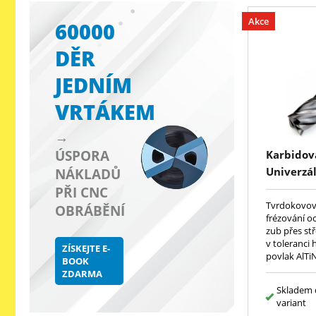
Akce
60000
DĚR
JEDNÍM
VRTÁKEM
→
ÚSPORA
Karbidová
Univerzál
NÁKLADŮ
drážka 30
PŘI CNC
rohová fa
Tvrdokovová
OBRÁBĚNÍ
frézování oc
DIN6527,
zub přes st
v toleranci
ZÍSKEJTE E-
povlak AlTi
BOOK
ZDARMA
Skladem 
variant