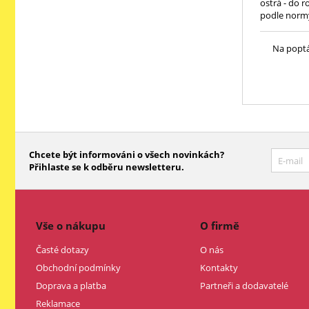
ostrá - do r
podle normy
Na popt
Chcete být informováni o všech novinkách?
Přihlaste se k odběru newsletteru.
Vše o nákupu
O firmě
Časté dotazy
O nás
Obchodní podmínky
Kontakty
Doprava a platba
Partneři a dodavatelé
Reklamace