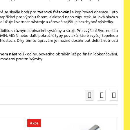
eré se skvěle hodí pro
tvarové frézování
a kopírovací operace. Tyto
 například pro výrobu forem, elektrod nebo zápustek. Kulová hlava s
odlužuje životnost nástroje a zároveň zajišťuje bezchybné výsledky.
ibilitu s různými upínacími systémy a stroji. Pro zvýšení životnosti a
 TiAlN, AlCrN nebo další pokročilé typy povlaků, které zvyšují tepelnou
ychlostech. Díky těmto úpravám je možné dosáhnout delší životnosti
ednom nástroji
- od hrubovacího obrábění až po finální dokončování,
 moderní precizní výroby.
Akce