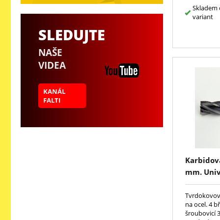
toleranci h6
Skladem 
variant
SLEDUJTE
NAŠE
VIDEA
KANÁL
FALTI
Karbidov
mm. Unive
pravořez
30°, dlou
Tvrdokovová
na ocel. 4 b
- do rohu
šroubovicí 3
AlTiN