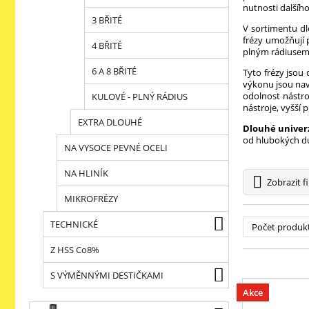
nutnosti dalšíh
3 BŘITÉ
V sortimentu dl
frézy umožňují 
4 BŘITÉ
plným rádiusem u
6 A 8 BŘITÉ
Tyto frézy jsou
výkonu jsou nav
odolnost nástro
KULOVÉ - PLNÝ RÁDIUS
nástroje, vyšší 
EXTRA DLOUHÉ
Dlouhé univerz
od hlubokých du
NA VYSOCE PEVNÉ OCELI
NA HLINÍK
Zobrazit
fi
MIKROFRÉZY
TECHNICKÉ
Počet produk
Z HSS Co8%
S VÝMĚNNÝMI DESTIČKAMI
Akce