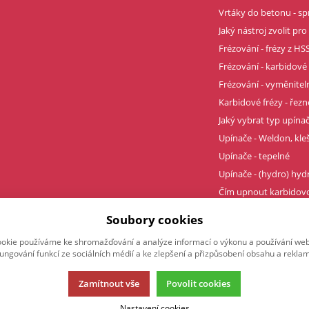
Vrtáky do betonu - sp
Jaký nástroj zvolit pro
Frézování - frézy z HSS
Frézování - karbidové 
Frézování - vyměnitel
Karbidové frézy - řez
Jaký vybrat typ upína
Upínače - Weldon, kle
Upínače - tepelné
Upínače - (hydro) hyd
Čím upnout karbidovo
Profesionální závity t
Soubory cookies
okie používáme ke shromažďování a analýze informací o výkonu a používání webu
fungování funkcí ze sociálních médií a ke zlepšení a přizpůsobení obsahu a reklam
Zamítnout vše
Povolit cookies
Nastavení cookies