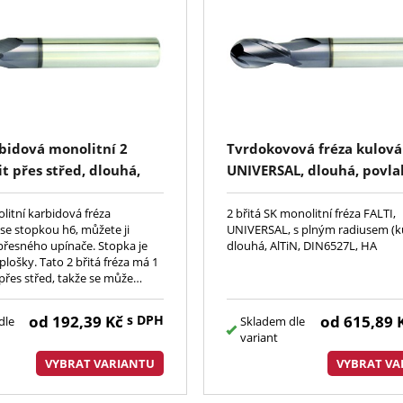
bidová monolitní 2
Tvrdokovová fréza kulová 
it přes střed, dlouhá,
UNIVERSAL, dlouhá, povla
zetka, s drážkou 30°,
DIN6527L, hladká stopka
, povlak AlTiN
litní karbidová fréza
2 břitá SK monolitní fréza FALTI,
 se stopkou h6, můžete ji
UNIVERSAL, s plným radiusem (k
řesného upínače. Stopka je
dlouhá, AlTiN, DIN6527L, HA
plošky. Tato 2 břitá fréza má 1
 přes střed, takže se může
materiálu
od
192,39
Kč
s DPH
od
615,89
dle
Skladem dle
variant
VYBRAT VARIANTU
VYBRAT VA