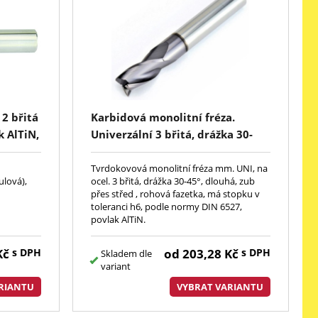
2 břitá
Karbidová monolitní fréza.
k AlTiN,
Univerzální 3 břitá, drážka 30-
 HA
45°, dlouhá, zub přes střed,
rohová fazetka, stopka h6,
Tvrdokovová monolitní fréza mm. UNI, na
ulová),
ocel. 3 břitá, drážka 30-45°, dlouhá, zub
DIN6527, AlTiN, UNI3
přes střed , rohová fazetka, má stopku v
toleranci h6, podle normy DIN 6527,
povlak AlTiN.
Kč
s DPH
od
203,28
Kč
s DPH
Skladem dle
variant
RIANTU
VYBRAT VARIANTU