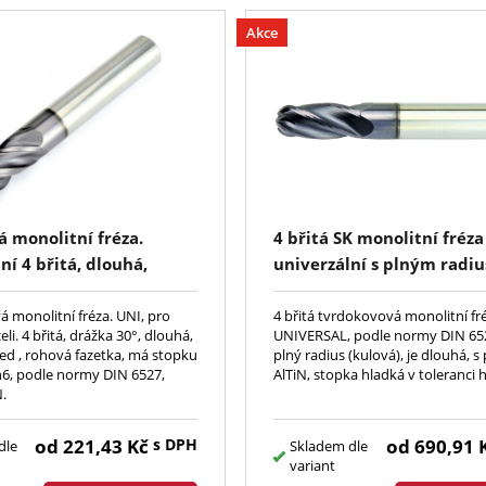
Akce
 monolitní fréza.
4 břitá SK monolitní fréza
ní 4 břitá, dlouhá,
univerzální s plným radi
°, zub přes střed,
(kulová), dlouhá, AlTiN,
zetka, stopka h6,
DIN6527L, HA
 monolitní fréza. UNI, pro
4 břitá tvrdokovová monolitní fr
eli. 4 břitá, drážka 30°, dlouhá,
UNIVERSAL, podle normy DIN 65
 AlTiN, UNI4
řed , rohová fazetka, má stopku
plný radius (kulová), je dlouhá, 
 h6, podle normy DIN 6527,
AlTiN, stopka hladká v toleranci 
N.
od
221,43
Kč
s DPH
od
690,91
dle
Skladem dle
variant