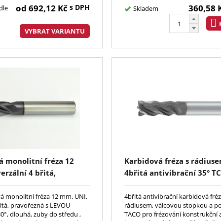
.
od
692,12
Kč
s DPH
360,58
dle
Skladem
VYBRAT VARIANTU
á monolitní fréza 12
Karbidová fréza s rádius
rzální 4 břitá,
4břitá antivibrační 35° T
ná s LEVOU šroubovicí
há, zuby do středu, ostrá
 monolitní fréza 12 mm. UNI,
4břitá antivibrační karbidová fréz
řitá, pravořezná s LEVOU
rádiusem, válcovou stopkou a p
, stopka h6, DIN6527,
0°, dlouhá, zuby do středu ,
TACO pro frézování konstrukční 