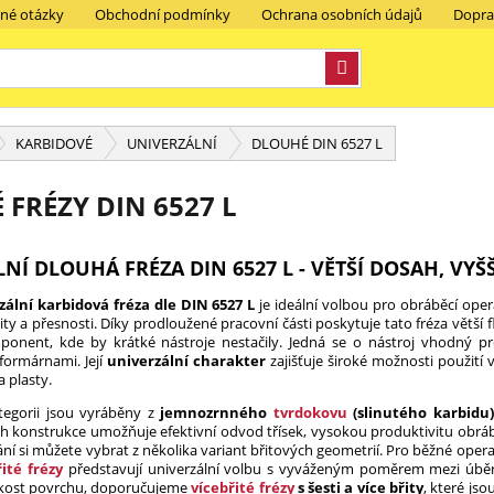
ené otázky
Obchodní podmínky
Ochrana osobních údajů
Dopra
KARBIDOVÉ
UNIVERZÁLNÍ
DLOUHÉ DIN 6527 L
FRÉZY DIN 6527 L
NÍ DLOUHÁ FRÉZA DIN 6527 L - VĚTŠÍ DOSAH, VYŠŠ
ální karbidová fréza dle DIN 6527 L
je ideální volbou pro obráběcí oper
ity a přesnosti. Díky prodloužené pracovní části poskytuje tato fréza větší 
mponent, kde by krátké nástroje nestačily. Jedná se o nástroj vhodný p
 formárnami. Její
univerzální charakter
zajišťuje široké možnosti použití v
 plasty.
tegorii jsou vyráběny z
jemnozrnného
tvrdokovu
(slinutého karbidu)
ich konstrukce umožňuje efektivní odvod třísek, vysokou produktivitu obrá
vání si můžete vybrat z několika variant břitových geometrií. Pro běžné ope
řité frézy
představují univerzální volbu s vyváženým poměrem mezi úběr
dkost povrchu, doporučujeme
vícebřité frézy
s šesti a více břity
, které js