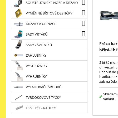
SOUSTRUŽNICKÉ NOŽE A DRŽÁKY
VÝMĚNNÉ BŘITOVÉ DESTIČKY
DRŽÁKY A UPÍNAČE
SADY VRTÁKŮ
Fréza kar
SADY ZÁVITNÍKŮ
břitá-1bř
ZÁHLUBNÍKY
rohová fa
DIN6527L
2 břitá mono
VÝSTRUŽNÍKY
univerzální,
upnout do p
VÝHRUBNÍKY
hladká, bez 
zub na čele
zavrtat do 
VYTAHOVAČE ŠROUBŮ
Skladem 
TVRDOKOVOVÉ TYČKY
variant
HSS TYČE - RADECO