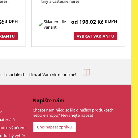
erezi.
litiny a částečně nerezi.
Kč
s DPH
od
196,02
Kč
s DPH
Skladem dle
variant
RIANTU
VYBRAT VARIANTU
ech sociálních sítích, ať Vám nic neunikne!
Napište nám
Chcete nám něco sdělit o našich produktech
e
nebo e-shopu? Neváhejte napsat.
ateriálů
Chci napsat zprávu
vodce výběrem
dnoduchý výběr