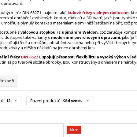
o opracování.
ouhých fréz DIN 6527 L najdete také
kulové frézy s plným rádiusem
, kt
precizní obrábění zaoblených kontur, rádiusů a 3D tvarů, jaké jsou typické
možňuje plynulý kontakt s materiálem a tím i nižší zatížení na břit, což pr
 dostupné s
válcovou stopkou
i s
upínáním Weldon
, což zaručuje kompat
íc dostupné také varianty s
moderními povrchovými úpravami
, jako je
je, snižují tření a umožňují obrábění za sucha nebo při vyšších řezných r
produktivity a nižších nákladů na jeden obrobený kus.
ální frézy
DIN 6527
L
spojují přesnost, flexibilitu a vysoký výkon v j
tin až po tvarově složité obrobky. Jsou konstruovány s ohledem na nároky
ltr zboží
tů:
12
Řazení produktů:
Kód vzest.
Akce