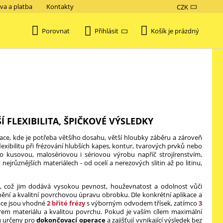
va a platba
Kontakty
CZK
Porovnat
Košík je prázdný
Přihlásit
Í FLEXIBILITA, ŠPIČKOVÉ VÝSLEDKY
ace, kde je potřeba většího dosahu, větší hloubky záběru a zároveň
flexibilitu při frézování hlubších kapes, kontur, tvarových prvků nebo
ro kusovou, malosériovou i sériovou výrobu napříč strojírenstvím,
 nejrůznějších materiálech - od ocelí a nerezových slitin až po litinu,
, což jim dodává vysokou pevnost, houževnatost a odolnost vůči
bění a kvalitní povrchovou úpravu obrobku. Dle konkrétní aplikace a
race jsou vhodné
2 břité frézy
s výborným odvodem třísek, zatímco
3
em materiálu a kvalitou povrchu. Pokud je vaším cílem maximální
ou určeny pro
dokončovací operace
a zajišťují vynikající výsledek bez