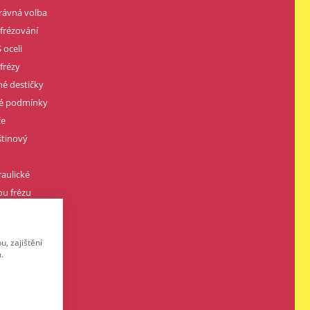
rávná volba
 frézování
 oceli
frézy
né destičky
né podmínky
če
štinový
raulické
u frézu
vářením
, zajištění
.