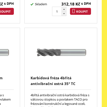
Kč
s DPH
312,18
Kč
s DPH
Skladem
KOUPIT
KOUPIT
em
Karbidová fréza 4břitá
C
antivibrační ostrá 35° TC
a s
4břitá antivibrační ostrá karbidová fréza s
ovlakem
válcovou stopkou a povlakem TACO pro
a
frézování konstrukční a legované oceli,