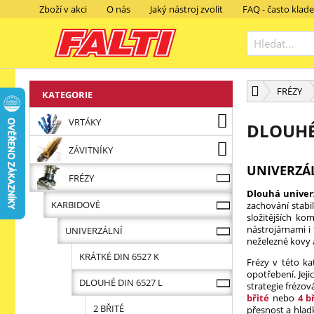
Zboží v akci
O nás
Jaký nástroj zvolit
FAQ - často klad
FRÉZY
KATEGORIE
VRTÁKY
DLOUHÉ 
ZÁVITNÍKY
UNIVERZÁL
FRÉZY
Dlouhá univerz
KARBIDOVÉ
zachování stabil
složitějších ko
nástrojárnami i
UNIVERZÁLNÍ
neželezné kovy a
KRÁTKÉ DIN 6527 K
Frézy v této ka
opotřebení. Jej
DLOUHÉ DIN 6527 L
strategie frézo
břité
nebo
4 b
2 BŘITÉ
přesnost a hla