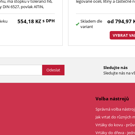
ohu, má stopku v toleranci h6,
legované oceli, litiny a částečně n
 DIN 6527, povlak AlTiN,
554,18
Kč
s DPH
od
794,97
Skladem dle
ávku
variant
VYBRAT VA
Sledujte nás
Odeslat
Sledujte nás na vš
Volba nástrojů
Správná volba nástroj
Jak vrtat do různých m
Vrtáky do kovu - prů
Vrtáky do dřeva - je