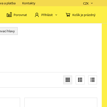
va a platba
Kontakty
CZK
Porovnat
Košík je prázdný
Přihlásit
ovací hlavy