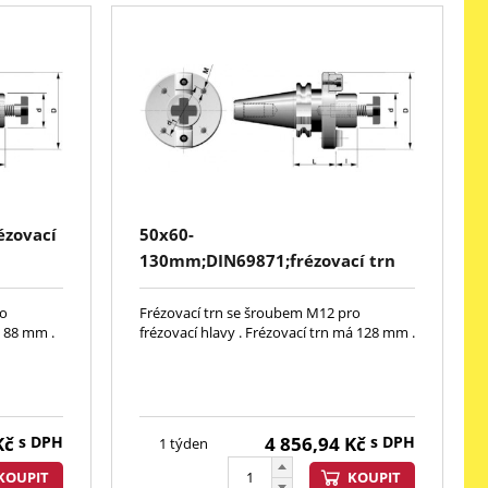
ézovací
50x60-
130mm;DIN69871;frézovací trn
pro frézovací hlavy
ro
Frézovací trn se šroubem M12 pro
á 88 mm .
frézovací hlavy . Frézovací trn má 128 mm .
Kč
s DPH
4 856,94
Kč
s DPH
1 týden
KOUPIT
KOUPIT