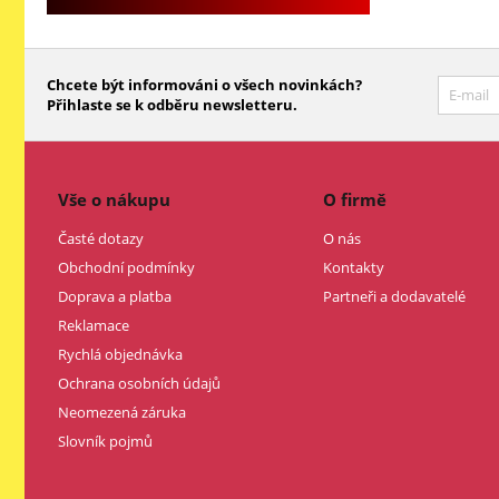
Chcete být informováni o všech novinkách?
Přihlaste se k odběru newsletteru.
Vše o nákupu
O firmě
Časté dotazy
O nás
Obchodní podmínky
Kontakty
Doprava a platba
Partneři a dodavatelé
Reklamace
Rychlá objednávka
Ochrana osobních údajů
Neomezená záruka
Slovník pojmů