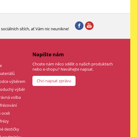
sociálních sítích, ať Vám nic neunikne!
Napište nám
Chcete nám něco sdělit o našich produktech
e
nebo e-shopu? Neváhejte napsat.
ateriálů
Chci napsat zprávu
vodce výběrem
dnoduchý výběr
rávná volba
 frézování
 oceli
frézy
né destičky