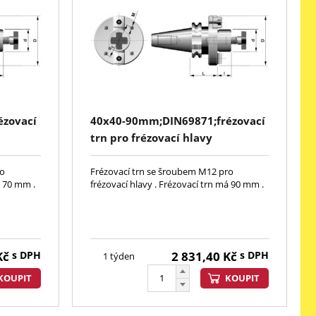
ézovací
40x40-90mm;DIN69871;frézovací
trn pro frézovací hlavy
ro
Frézovací trn se šroubem M12 pro
á 70 mm .
frézovací hlavy . Frézovací trn má 90 mm .
Kč
s DPH
2 831,40
Kč
s DPH
1 týden
KOUPIT
KOUPIT