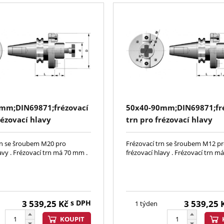
mm;DIN69871;frézovací
50x40-90mm;DIN69871;fr
rézovací hlavy
trn pro frézovací hlavy
rn se šroubem M20 pro
Frézovací trn se šroubem M12 p
avy . Frézovací trn má 70 mm .
frézovací hlavy . Frézovací trn m
3 539,25
Kč
s DPH
3 539,25
1 týden
KOUPIT