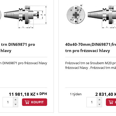
í trn DIN69871 pro
40x40-70mm;DIN69871;fr
 hlavy
trn pro frézovací hlavy
rn DIN69871 pro frézovací hlavy
Frézovací trn se šroubem M20 p
frézovací hlavy . Frézovací trn m
11 981,18
Kč
s DPH
2 831,40
1 týden
KOUPIT