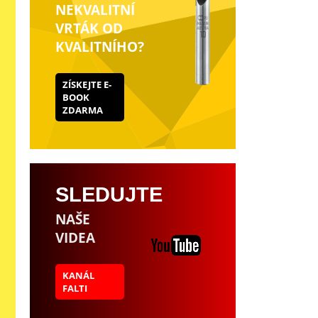
NEKVALITNÍ
VRTÁK OD
KVALITNÍHO?
ZÍSKEJTE E-
BOOK
ZDARMA
SLEDUJTE
NAŠE
VIDEA
KANÁL
FALTI