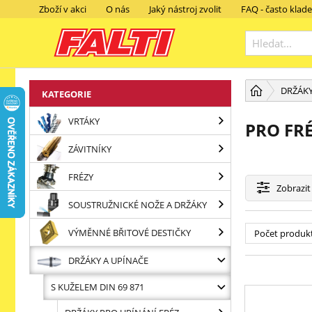
Zboží v akci
O nás
Jaký nástroj zvolit
FAQ - často klad
DRŽÁKY
KATEGORIE
VRTÁKY
PRO FR
ZÁVITNÍKY
FRÉZY
Zobrazit
SOUSTRUŽNICKÉ NOŽE A DRŽÁKY
VÝMĚNNÉ BŘITOVÉ DESTIČKY
Počet produk
DRŽÁKY A UPÍNAČE
S KUŽELEM DIN 69 871