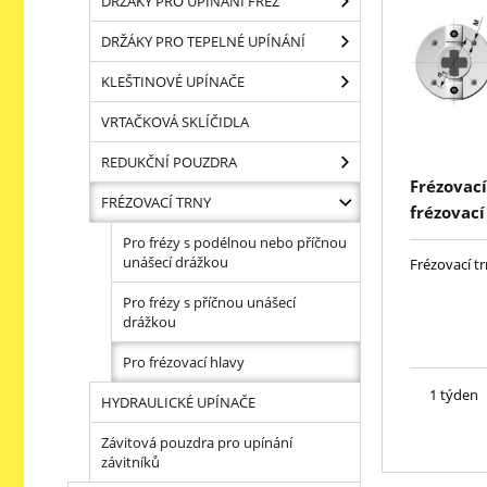
DRŽÁKY PRO UPÍNÁNÍ FRÉZ
DRŽÁKY PRO TEPELNÉ UPÍNÁNÍ
KLEŠTINOVÉ UPÍNAČE
VRTAČKOVÁ SKLÍČIDLA
REDUKČNÍ POUZDRA
Frézovac
FRÉZOVACÍ TRNY
frézovací
Pro frézy s podélnou nebo příčnou
unášecí drážkou
Frézovací t
Pro frézy s příčnou unášecí
drážkou
Pro frézovací hlavy
1 týden
HYDRAULICKÉ UPÍNAČE
Závitová pouzdra pro upínání
závitníků