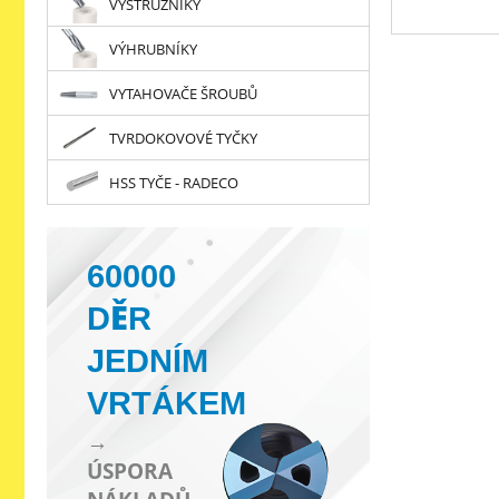
VÝSTRUŽNÍKY
VÝHRUBNÍKY
VYTAHOVAČE ŠROUBŮ
TVRDOKOVOVÉ TYČKY
HSS TYČE - RADECO
60000
DĚR
JEDNÍM
VRTÁKEM
→
ÚSPORA