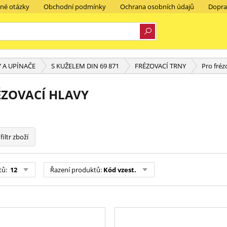
ené otázky
Obchodní podmínky
Ochrana osobních údajů
Dopra
 A UPÍNAČE
S KUŽELEM DIN 69 871
FRÉZOVACÍ TRNY
Pro fréz
ÉZOVACÍ HLAVY
filtr zboží
tů:
12
Řazení produktů:
Kód vzest.