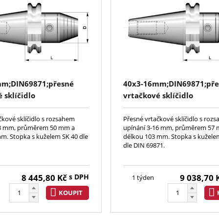
mm;DIN69871;přesné
40x3-16mm;DIN69871;pře
 sklíčidlo
vrtačkové sklíčidlo
čkové sklíčidlo s rozsahem
Přesné vrtačkové sklíčidlo s roz
13 mm, průměrem 50 mm a
upínání 3-16 mm, průměrem 57
m. Stopka s kuželem SK 40 dle
délkou 103 mm. Stopka s kužele
dle DIN 69871.
8 445,80
Kč
s DPH
9 038,70
1 týden
KOUPIT