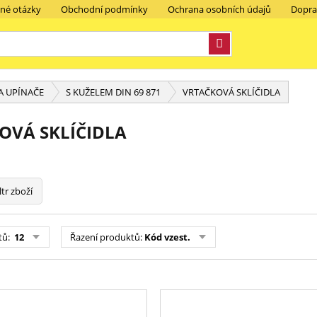
ené otázky
Obchodní podmínky
Ochrana osobních údajů
Dopra
A UPÍNAČE
S KUŽELEM DIN 69 871
VRTAČKOVÁ SKLÍČIDLA
OVÁ SKLÍČIDLA
ltr zboží
tů:
12
Řazení produktů:
Kód vzest.