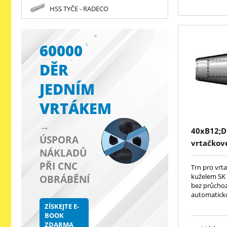
HSS TYČE - RADECO
60000
DĚR
JEDNÍM
VRTÁKEM
→
40xB12;D
ÚSPORA
vrtačkové
NÁKLADŮ
PŘI CNC
Trn pro vrta
kuželem SK 
OBRÁBĚNÍ
bez průchoz
automatick
ZÍSKEJTE E-
BOOK
ZDARMA