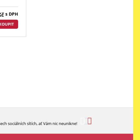
Kč
s DPH
KOUPIT
ech sociálních sítích, ať Vám nic neunikne!