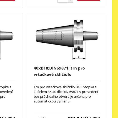
40xB18;DIN69871; trn pro
vrtačkové sklíčidlo
Stopka s
Trn pro vrtačkové sklíčidlo B18. Stopka s
rovedení
kuželem SK 40 dle DIN 69871 v provedení
 pro
bez průchozího otvoru je určena pro
automatickou výměnu.