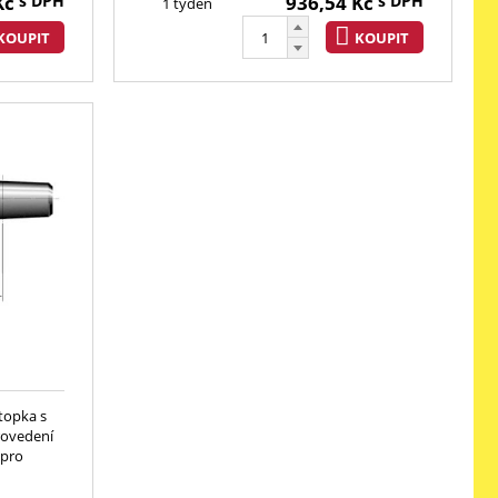
Kč
s DPH
936,54
Kč
s DPH
1 týden
KOUPIT
KOUPIT
Stopka s
rovedení
 pro