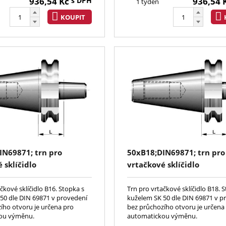
936,54
Kč
s DPH
936,54
1 týden
KOUPIT
IN69871; trn pro
50xB18;DIN69871; trn pro
 sklíčidlo
vrtačkové sklíčidlo
čkové sklíčidlo B16. Stopka s
Trn pro vrtačkové sklíčidlo B18. 
50 dle DIN 69871 v provedení
kuželem SK 50 dle DIN 69871 v p
ího otvoru je určena pro
bez průchozího otvoru je určena
ou výměnu.
automatickou výměnu.