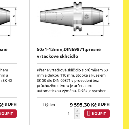
sné
50x1-13mm;DIN69871;přesné
vrtačkové sklíčidlo
sahem
Přesné vrtačkové sklíčidlo s průměrem 50
 mm a
mm a délkou 110 mm. Stopka s kuželem
m SK 40
SK 50 dle DIN 69871 v provedení bez
průchozího otvoru je určena pro
automatickou výměnu. Držák je vyroben z
cementační oceli s pevností po tepelném
zpracování min. 980 N/mm
Kč
s DPH
9 595,30
Kč
s DPH
1 týden
KOUPIT
KOUPIT