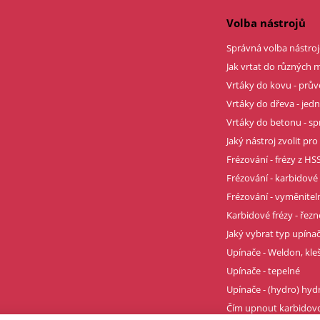
Volba nástrojů
Správná volba nástroj
Jak vrtat do různých m
Vrtáky do kovu - prů
Vrtáky do dřeva - je
Vrtáky do betonu - sp
Jaký nástroj zvolit pro
Frézování - frézy z HSS
Frézování - karbidové 
Frézování - vyměnitel
Karbidové frézy - řez
Jaký vybrat typ upína
Upínače - Weldon, kle
Upínače - tepelné
Upínače - (hydro) hyd
Čím upnout karbidovo