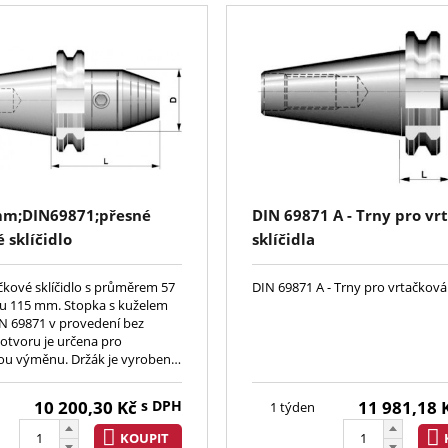
mm;DIN69871;přesné
DIN 69871 A - Trny pro vr
 sklíčidlo
sklíčidla
čkové sklíčidlo s průměrem 57
DIN 69871 A - Trny pro vrtačková 
u 115 mm. Stopka s kuželem
IN 69871 v provedení bez
otvoru je určena pro
u výměnu. Držák je vyroben z
oceli s pevností po tepelném
 min. 980 N/mm
10 200,30
Kč
s DPH
11 981,18
1 týden
KOUPIT