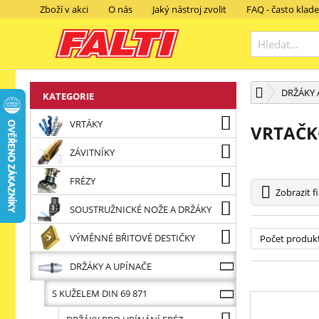
Zboží v akci
O nás
Jaký nástroj zvolit
FAQ - často klad
DRŽÁKY 
KATEGORIE
VRTÁKY
VRTAČK
ZÁVITNÍKY
FRÉZY
Zobrazit
fi
SOUSTRUŽNICKÉ NOŽE A DRŽÁKY
VÝMĚNNÉ BŘITOVÉ DESTIČKY
Počet produk
DRŽÁKY A UPÍNAČE
S KUŽELEM DIN 69 871