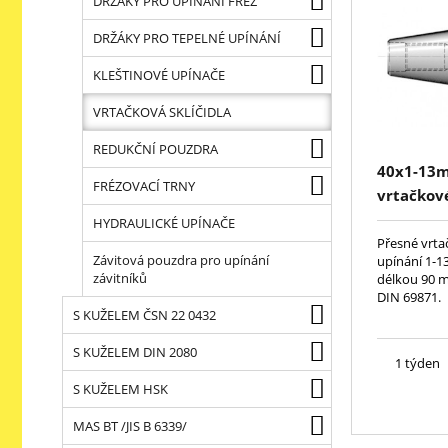
DRŽÁKY PRO UPÍNÁNÍ FRÉZ
DRŽÁKY PRO TEPELNÉ UPÍNÁNÍ
KLEŠTINOVÉ UPÍNAČE
VRTAČKOVÁ SKLÍČIDLA
REDUKČNÍ POUZDRA
40x1-13
FRÉZOVACÍ TRNY
vrtačkové
HYDRAULICKÉ UPÍNAČE
Přesné vrta
Závitová pouzdra pro upínání
upínání 1-
závitníků
délkou 90 m
DIN 69871.
S KUŽELEM ČSN 22 0432
S KUŽELEM DIN 2080
1 týden
S KUŽELEM HSK
MAS BT /JIS B 6339/