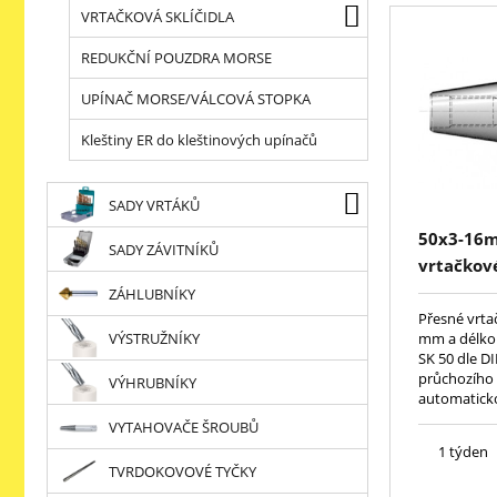
VRTAČKOVÁ SKLÍČIDLA
REDUKČNÍ POUZDRA MORSE
UPÍNAČ MORSE/VÁLCOVÁ STOPKA
Kleštiny ER do kleštinových upínačů
SADY VRTÁKŮ
50x3-16
SADY ZÁVITNÍKŮ
vrtačkové
ZÁHLUBNÍKY
Přesné vrta
VÝSTRUŽNÍKY
mm a délko
SK 50 dle D
průchozího 
VÝHRUBNÍKY
automaticko
cementační 
VYTAHOVAČE ŠROUBŮ
zpracování
1 týden
TVRDOKOVOVÉ TYČKY