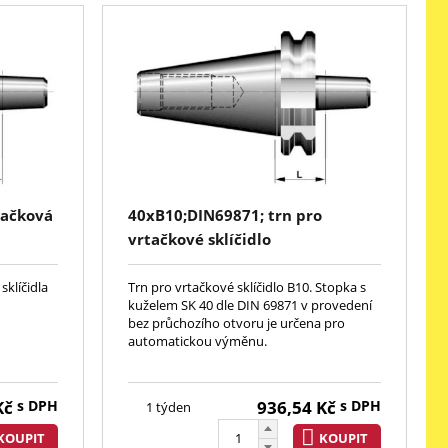
tačková
40xB10;DIN69871; trn pro
vrtačkové sklíčidlo
sklíčidla
Trn pro vrtačkové sklíčidlo B10. Stopka s
kuželem SK 40 dle DIN 69871 v provedení
bez průchozího otvoru je určena pro
automatickou výměnu.
Kč
s DPH
936,54
Kč
s DPH
1 týden
KOUPIT
KOUPIT