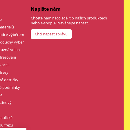
Napište nám
Chcete nám něco sdělit o našich produktech
e
nebo e-shopu? Neváhejte napsat.
ateriálů
Chci napsat zprávu
vodce výběrem
dnoduchý výběr
rávná volba
 frézování
 oceli
frézy
né destičky
né podmínky
če
štinový
raulické
u frézu