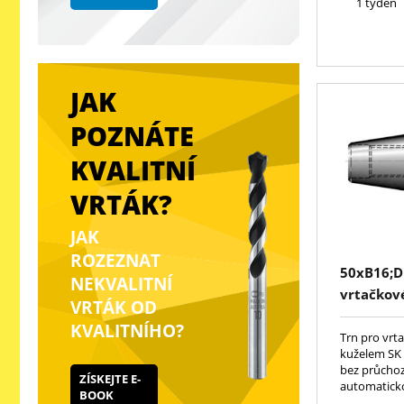
1 týden
JAK
POZNÁTE
KVALITNÍ
VRTÁK?
JAK
ROZEZNAT
50xB16;D
NEKVALITNÍ
vrtačkové
VRTÁK OD
KVALITNÍHO?
Trn pro vrta
kuželem SK 
bez průchoz
ZÍSKEJTE E-
automatick
BOOK