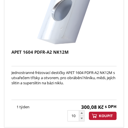
APET 1604 PDFR-A2 NK12M
Jednostranné frézovací destičky APET 1604 PDFR-A2 NK12M s
utvařečem třísky a otvorem, pro obrábění hliníku, mědi, jejích
slitin a superslitin na bázi niklu.
300,08
Kč
s DPH
1 týden
KOUPIT