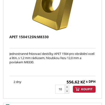
APET 150412SN:M8330
Jednostranné frézovací destičky APET 1504 pro obrábění ocelí
a litin, s 1,2 mm rádiusem, hloubkou řezu 12,0 mm a
povlakem M8330.
556,62
Kč
s DPH
2 dny
KOUPIT