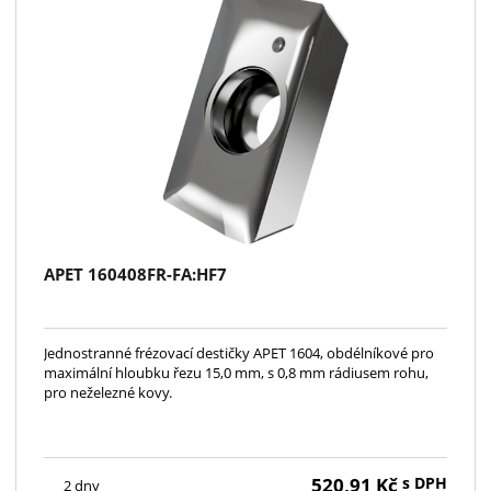
APET 160408FR-FA:HF7
Jednostranné frézovací destičky APET 1604, obdélníkové pro
maximální hloubku řezu 15,0 mm, s 0,8 mm rádiusem rohu,
pro neželezné kovy.
520,91
Kč
s DPH
2 dny