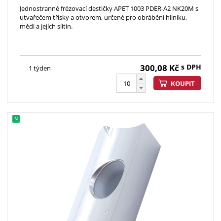
Jednostranné frézovací destičky APET 1003 PDER-A2 NK20M s
utvařečem třísky a otvorem, určené pro obrábění hliníku,
mědi a jejích slitin.
300,08
Kč
s DPH
1 týden
KOUPIT