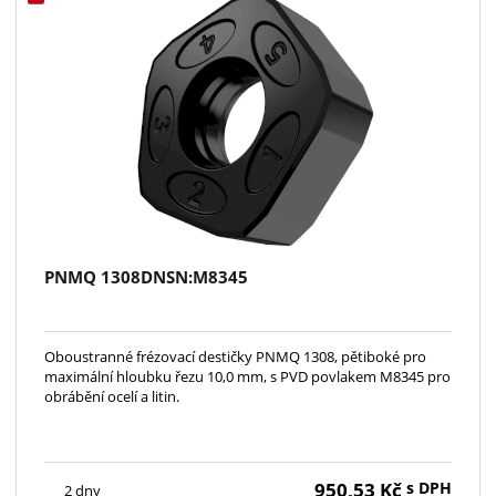
PNMQ 1308DNSN:M8345
Oboustranné frézovací destičky PNMQ 1308, pětiboké pro
maximální hloubku řezu 10,0 mm, s PVD povlakem M8345 pro
obrábění ocelí a litin.
950,53
Kč
s DPH
2 dny