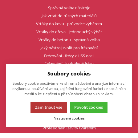
Správná volba nástroje
Jak vrtat do různých materiálů
Vrtáky do kovu - průvodce výběrem
Vrtáky do dřeva - jednoduchý výběr
Vrtáky do betonu - správná volba
Jaký nástroj zvolit pro frézování
Frézování - frézy z HSS oceli
Frézování - karbidové frézy
Frézování - vyměnitelné destičky
Soubory cookies
Karbidové frézy - řezné podmínky
Soubory cookie používáme ke shromažďování a analýze informací
Jaký vybrat typ upínače
o výkonu a používání webu, zajištění fungování funkcí ze sociálních
médií a ke zlepšení a přizpůsobení obsahu a reklam.
Upínače - Weldon, kleštinový
Upínače - tepelné
Zamítnout vše
Povolit cookies
Upínače - (hydro) hydraulické
Nastavení cookies
Čím upnout karbidovou frézu
Profesionální závity tvářením