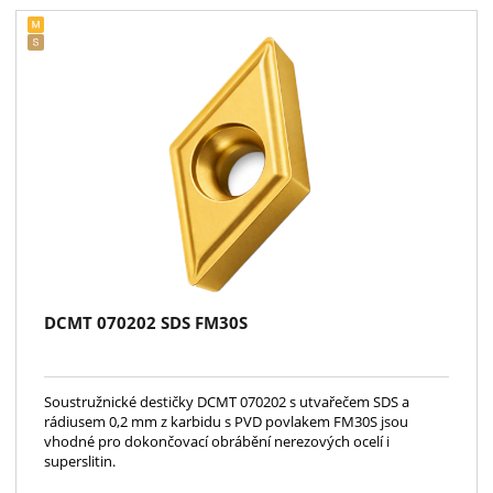
DCMT 070202 SDS FM30S
Soustružnické destičky DCMT 070202 s utvařečem SDS a
rádiusem 0,2 mm z karbidu s PVD povlakem FM30S jsou
vhodné pro dokončovací obrábění nerezových ocelí i
superslitin.