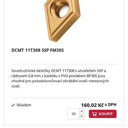
DCMT 11T308 SSP FM30S
Soustružnické destičky DCMT 11T308 s utvařečem SSP a
rádiusem 0,8 mm z karbidu s PVD povlakem BP30S jsou
vhodné pro polodokončovací obrábění ocelí i nerezových
ocelí.
160,02
Kč
s DPH
Skladem
KOUPIT