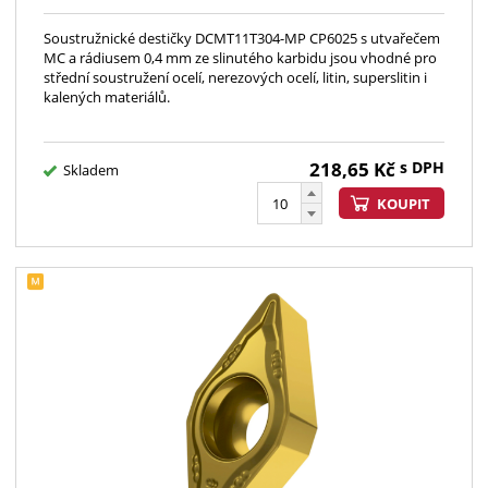
Soustružnické destičky DCMT11T304-MP CP6025 s utvařečem
MC a rádiusem 0,4 mm ze slinutého karbidu jsou vhodné pro
střední soustružení ocelí, nerezových ocelí, litin, superslitin i
kalených materiálů.
218,65
Kč
s DPH
Skladem
KOUPIT