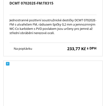
DCMT 070202E-FM:T8315
Jednostranné pozitivní soustružnické destičky DCMT 070202E-
FM s utvařečem FM, rádiusem špičky 0,2 mm a jemnozrnným
WC-Co karbidem s PVD povlakem jsou určeny pro jemné až
střední obrábění nerezové oceli.
233,77
Kč
s DPH
Na poptávku