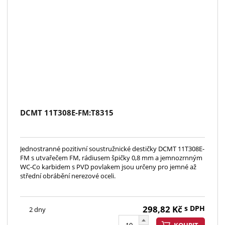
DCMT 11T308E-FM:T8315
Jednostranné pozitivní soustružnické destičky DCMT 11T308E-
FM s utvařečem FM, rádiusem špičky 0,8 mm a jemnozrnným
WC-Co karbidem s PVD povlakem jsou určeny pro jemné až
střední obrábění nerezové oceli.
298,82
Kč
s DPH
2 dny
KOUPIT