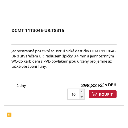
DCMT 11T304E-UR:T8315
Jednostranné pozitivní soustružnické destičky DCMT 11T304E-
UR s utvařečem UR, rádiusem špičky 0,4 mm a jemnozrnným
WC-Co karbidem s PVD povlakem jsou určeny pro jemné až
těžké obrábění litiny.
298,82
Kč
s DPH
2 dny
KOUPIT