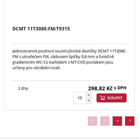
DCMT 11T308E-FM:T9315
Jednostranné pozitivní soustružnické destičky DCMT 11T308E-
FM s utvařečem FM, rádiusem špičky 0,8 mm a funkčně
gradientním WC-Co karbidem s MT-CVD povlakem jsou
určeny pro obrábění oceli.
298,82
Kč
s DPH
2 dny
KOUPIT