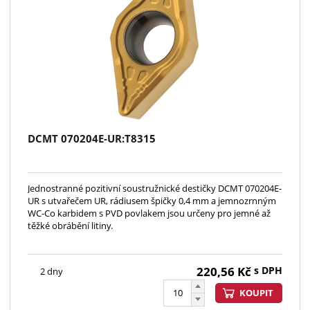
DCMT 070204E-UR:T8315
Jednostranné pozitivní soustružnické destičky DCMT 070204E-
UR s utvařečem UR, rádiusem špičky 0,4 mm a jemnozrnným
WC-Co karbidem s PVD povlakem jsou určeny pro jemné až
těžké obrábění litiny.
220,56
Kč
s DPH
2 dny
KOUPIT