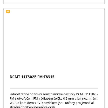
DCMT 11T302E-FM:T8315
Jednostranné pozitivní soustružnické destičky DCMT 11T302E-
FM s utvařečem FM, rádiusem špičky 0,2 mm a jemnozrnným
WC-Co karbidem s PVD povlakem jsou určeny pro jemné až
střední obrábění nerezové oceli.