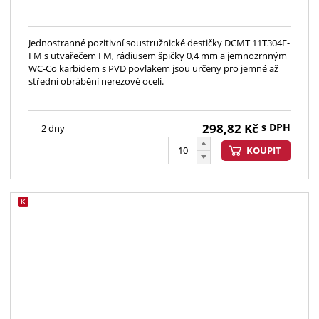
Jednostranné pozitivní soustružnické destičky DCMT 11T304E-
FM s utvařečem FM, rádiusem špičky 0,4 mm a jemnozrnným
WC-Co karbidem s PVD povlakem jsou určeny pro jemné až
střední obrábění nerezové oceli.
298,82
Kč
s DPH
2 dny
KOUPIT