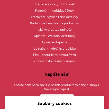
Frézování - frézy z HSS oceli
Frézování - karbidové frézy
Frézování - vyměnitelné destičky
Karbidové frézy - řezné podmínky
Jaký vybrat typ upínače
Upínače - Weldon, kleštinový
Upínače - tepelné
Upínače - (hydro) hydraulické
Čím upnout karbidovou frézu
Profesionální závity tvářením
Napište nám
Chcete nám něco sdělit o našich produktech nebo e-shopu?
Neváhejte napsat.
Chci napsat zprávu
Soubory cookies