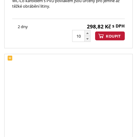
WC-Co karbidem s PVD povlakem jsou určeny pro jemné až
těžké obrábění litiny.
298,82
Kč
s DPH
2 dny
KOUPIT