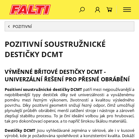
POZITIVNÍ
POZITIVNÍ SOUSTRUŽNICKÉ
DESTIČKY DCMT
VÝMĚNNÉ BŘITOVÉ
DESTIČKY DCMT -
UNIVERZÁLNÍ ŘEŠENÍ PRO PŘESNÉ OBRÁBĚNÍ
Pozitivní soustružnické destičky DCMT
patří mezi nejpoužívanější a
nejoblíbenější typy destiček díky své univerzálnosti a vyváženému
poměru mezi řezným výkonem, životností a kvalitou výsledného
povrchu. Díky pozitivní geometrii snižují řezný odpor, čímž umožňují
plynulejší průběh obrábění, menší zatížení stroje i nástroje a zároveň
zlepšují stabilitu procesu. To je činí ideální volbou jak pro hrubovací,
tak pro dokončovací operace, a to napříč širokou škálou materiálů.
Destičky DCMT
jsou vyhledávané zejména v sériové, ale i v kusové
výrobě, kde je požadována spolehlivost a konzistentní kvalita. Dokáží