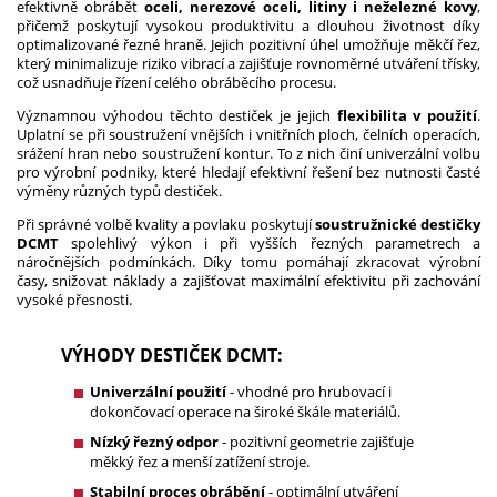
efektivně obrábět
oceli, nerezové oceli, litiny i neželezné kovy
,
přičemž poskytují vysokou produktivitu a dlouhou životnost díky
optimalizované řezné hraně. Jejich pozitivní úhel umožňuje měkčí řez,
který minimalizuje riziko vibrací a zajišťuje rovnoměrné utváření třísky,
což usnadňuje řízení celého obráběcího procesu.
Významnou výhodou těchto destiček je jejich
flexibilita v použití
.
Uplatní se při soustružení vnějších i vnitřních ploch, čelních operacích,
srážení hran nebo soustružení kontur. To z nich činí univerzální volbu
pro výrobní podniky, které hledají efektivní řešení bez nutnosti časté
výměny různých typů destiček.
Při správné volbě kvality a povlaku poskytují
soustružnické destičky
DCMT
spolehlivý výkon i při vyšších řezných parametrech a
náročnějších podmínkách. Díky tomu pomáhají zkracovat výrobní
časy, snižovat náklady a zajišťovat maximální efektivitu při zachování
vysoké přesnosti.
VÝHODY DESTIČEK DCMT:
Univerzální použití
- vhodné pro hrubovací i
dokončovací operace na široké škále materiálů.
Nízký řezný odpor
- pozitivní geometrie zajišťuje
měkký řez a menší zatížení stroje.
Stabilní proces obrábění
- optimální utváření