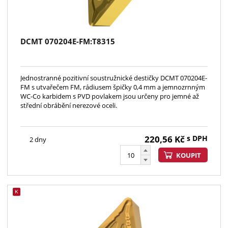
DCMT 070204E-FM:T8315
Jednostranné pozitivní soustružnické destičky DCMT 070204E-
FM s utvařečem FM, rádiusem špičky 0,4 mm a jemnozrnným
WC-Co karbidem s PVD povlakem jsou určeny pro jemné až
střední obrábění nerezové oceli.
220,56
Kč
s DPH
2 dny
KOUPIT