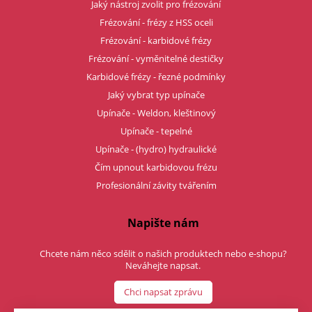
Jaký nástroj zvolit pro frézování
Frézování - frézy z HSS oceli
Frézování - karbidové frézy
Frézování - vyměnitelné destičky
Karbidové frézy - řezné podmínky
Jaký vybrat typ upínače
Upínače - Weldon, kleštinový
Upínače - tepelné
Upínače - (hydro) hydraulické
Čím upnout karbidovou frézu
Profesionální závity tvářením
Napište nám
Chcete nám něco sdělit o našich produktech nebo e-shopu?
Neváhejte napsat.
Chci napsat zprávu