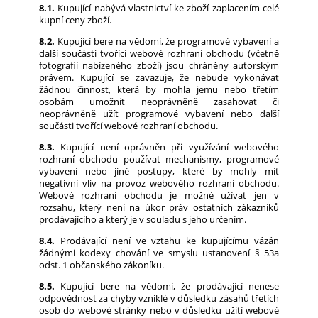
8.1.
Kupující nabývá vlastnictví ke zboží zaplacením celé
kupní ceny zboží.
8.2.
Kupující bere na vědomí, že programové vybavení a
další součásti tvořící webové rozhraní obchodu (včetně
fotografií nabízeného zboží) jsou chráněny autorským
právem. Kupující se zavazuje, že nebude vykonávat
žádnou činnost, která by mohla jemu nebo třetím
osobám umožnit neoprávněně zasahovat či
neoprávněně užít programové vybavení nebo další
součásti tvořící webové rozhraní obchodu.
8.3.
Kupující není oprávněn při využívání webového
rozhraní obchodu používat mechanismy, programové
vybavení nebo jiné postupy, které by mohly mít
negativní vliv na provoz webového rozhraní obchodu.
Webové rozhraní obchodu je možné užívat jen v
rozsahu, který není na úkor práv ostatních zákazníků
prodávajícího a který je v souladu s jeho určením.
8.4.
Prodávající není ve vztahu ke kupujícímu vázán
žádnými kodexy chování ve smyslu ustanovení § 53a
odst. 1 občanského zákoníku.
8.5.
Kupující bere na vědomí, že prodávající nenese
odpovědnost za chyby vzniklé v důsledku zásahů třetích
osob do webové stránky nebo v důsledku užití webové