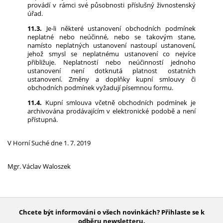
provádí v rámci své působnosti příslušný živnostenský
úřad.
11.3.
Je-li některé ustanovení obchodních podmínek
neplatné nebo neúčinné, nebo se takovým stane,
namísto neplatných ustanovení nastoupí ustanovení,
jehož smysl se neplatnému ustanovení co nejvíce
přibližuje. Neplatností nebo neúčinností jednoho
ustanovení není dotknutá platnost ostatních
ustanovení. Změny a doplňky kupní smlouvy či
obchodních podmínek vyžadují písemnou formu.
11.4.
Kupní smlouva včetně obchodních podmínek je
archivována prodávajícím v elektronické podobě a není
přístupná.
V Horní Suché dne 1. 7. 2019
Mgr. Václav Waloszek
Chcete být informováni o všech novinkách? Přihlaste se k
odběru newsletteru.