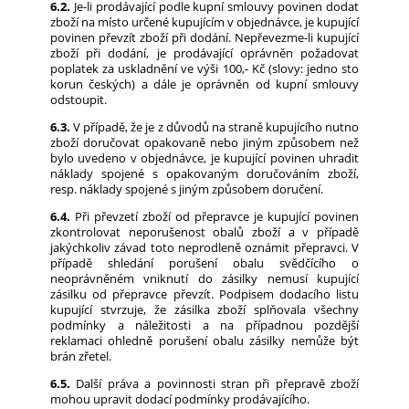
6.2.
Je-li prodávající podle kupní smlouvy povinen dodat
zboží na místo určené kupujícím v objednávce, je kupující
povinen převzít zboží při dodání. Nepřevezme-li kupující
zboží při dodání, je prodávající oprávněn požadovat
poplatek za uskladnění ve výši 100,- Kč (slovy: jedno sto
korun českých) a dále je oprávněn od kupní smlouvy
odstoupit.
6.3.
V případě, že je z důvodů na straně kupujícího nutno
zboží doručovat opakovaně nebo jiným způsobem než
bylo uvedeno v objednávce, je kupující povinen uhradit
náklady spojené s opakovaným doručováním zboží,
resp. náklady spojené s jiným způsobem doručení.
6.4.
Při převzetí zboží od přepravce je kupující povinen
zkontrolovat neporušenost obalů zboží a v případě
jakýchkoliv závad toto neprodleně oznámit přepravci. V
případě shledání porušení obalu svědčícího o
neoprávněném vniknutí do zásilky nemusí kupující
zásilku od přepravce převzít. Podpisem dodacího listu
kupující stvrzuje, že zásilka zboží splňovala všechny
podmínky a náležitosti a na případnou pozdější
reklamaci ohledně porušení obalu zásilky nemůže být
brán zřetel.
6.5.
Další práva a povinnosti stran při přepravě zboží
mohou upravit dodací podmínky prodávajícího.