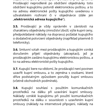
Prodávající neprodleně po obdržení objednávky toto
obdržení kupujícímu potvrdí elektronickou poštou, a to
na adresu elektronické pošty kupujícího uvedenou v
uživatelském rozhraní či v objednávce (dále jen
„
elektronická adresa kupujícího
“).
3.5.
Prodávající je vždy oprávněn v závislosti na
charakteru objednávky (množství zboží, výše kupní ceny,
předpokládané náklady na dopravu) požádat kupujícího
o dodatečné potvrzení objednávky (například písemně či
telefonicky).
3.6.
Smluvní vztah mezi prodávajícím a kupujícím vzniká
doručením přijetí objednávky (akceptací), jež je
prodávajícím zasláno kupujícímu elektronickou poštou, a
to na adresu elektronické pošty kupujícího.
3.7.
Kupující bere na vědomí, že prodávající není povinen
uzavřít kupní smlouvu, a to zejména s osobami, které
dříve podstatným způsobem porušily kupní smlouvu
(včetně obchodních podmínek).
3.8.
Kupující souhlasí s použitím komunikačních
prostředků na dálku při uzavírání kupní smlouvy.
Náklady vzniklé kupujícímu při použití komunikačních
prostředků na dálku v souvislosti s uzavřením kupní
smlouvy (náklady na internetové připojení, náklady na