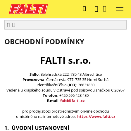
OBCHODNÍ PODMÍNKY
FALTI s.r.o.
Sídlo
: Bělehradská 222, 735 43 Albrechtice
Provozovna
: Černá cesta 977, 735 35 Horní Suchá
Identifikační číslo (
IČO
): 26831830
Vedená u krajského soudu v Ostravě pod spisovou značkou C 26957
Telefon:
+420 596 428 480
E-mail
:
falti@falti.cz
pro prodej zboží prostřednictvím on-line obchodu
umístěného na internetové adrese
https://www.falti.cz
1. ÚVODNÍ USTANOVENÍ