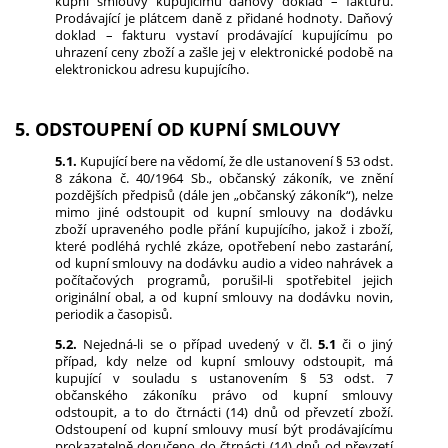
kupní smlouvy kupujícímu daňový doklad – fakturu.
Prodávající je plátcem daně z přidané hodnoty. Daňový
doklad – fakturu vystaví prodávající kupujícímu po
uhrazení ceny zboží a zašle jej v elektronické podobě na
elektronickou adresu kupujícího.
5. ODSTOUPENÍ OD KUPNÍ SMLOUVY
5.1.
Kupující bere na vědomí, že dle ustanovení § 53 odst.
8 zákona č. 40/1964 Sb., občanský zákoník, ve znění
pozdějších předpisů (dále jen „občanský zákoník“), nelze
mimo jiné odstoupit od kupní smlouvy na dodávku
zboží upraveného podle přání kupujícího, jakož i zboží,
které podléhá rychlé zkáze, opotřebení nebo zastarání,
od kupní smlouvy na dodávku audio a video nahrávek a
počítačových programů, porušil-li spotřebitel jejich
originální obal, a od kupní smlouvy na dodávku novin,
periodik a časopisů.
5.2.
Nejedná-li se o případ uvedený v čl.
5.1
či o jiný
případ, kdy nelze od kupní smlouvy odstoupit, má
kupující v souladu s ustanovením § 53 odst. 7
občanského zákoníku právo od kupní smlouvy
odstoupit, a to do čtrnácti (14) dnů od převzetí zboží.
Odstoupení od kupní smlouvy musí být prodávajícímu
prokazatelně doručeno do čtrnácti (14) dnů od převzetí