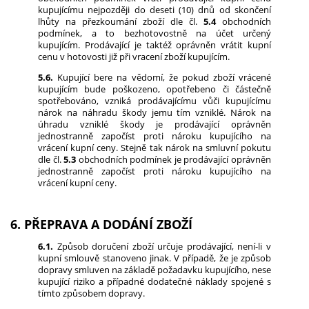
kupujícímu nejpozději do deseti (10) dnů od skončení
lhůty na přezkoumání zboží dle čl.
5.4
obchodních
podmínek, a to bezhotovostně na účet určený
kupujícím. Prodávající je taktéž oprávněn vrátit kupní
cenu v hotovosti již při vracení zboží kupujícím.
5.6.
Kupující bere na vědomí, že pokud zboží vrácené
kupujícím bude poškozeno, opotřebeno či částečně
spotřebováno, vzniká prodávajícímu vůči kupujícímu
nárok na náhradu škody jemu tím vzniklé. Nárok na
úhradu vzniklé škody je prodávající oprávněn
jednostranně započíst proti nároku kupujícího na
vrácení kupní ceny. Stejně tak nárok na smluvní pokutu
dle čl.
5.3
obchodních podmínek je prodávající oprávněn
jednostranně započíst proti nároku kupujícího na
vrácení kupní ceny.
6. PŘEPRAVA A DODÁNÍ ZBOŽÍ
6.1.
Způsob doručení zboží určuje prodávající, není-li v
kupní smlouvě stanoveno jinak. V případě, že je způsob
dopravy smluven na základě požadavku kupujícího, nese
kupující riziko a případné dodatečné náklady spojené s
tímto způsobem dopravy.