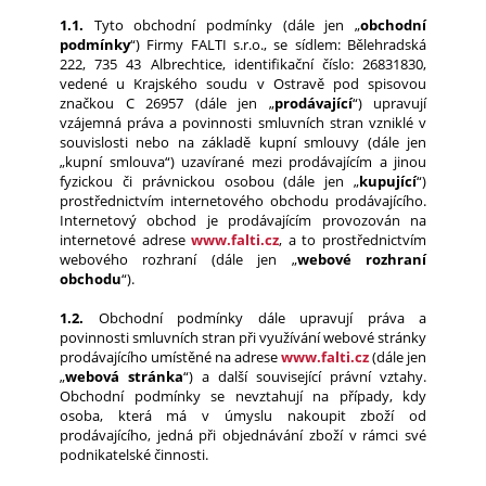
1.1.
Tyto obchodní podmínky (dále jen „
obchodní
podmínky
“) Firmy FALTI s.r.o., se sídlem: Bělehradská
222, 735 43 Albrechtice, identifikační číslo: 26831830,
vedené u Krajského soudu v Ostravě pod spisovou
značkou C 26957 (dále jen „
prodávající
“) upravují
vzájemná práva a povinnosti smluvních stran vzniklé v
souvislosti nebo na základě kupní smlouvy (dále jen
„kupní smlouva“) uzavírané mezi prodávajícím a jinou
fyzickou či právnickou osobou (dále jen „
kupující
“)
prostřednictvím internetového obchodu prodávajícího.
Internetový obchod je prodávajícím provozován na
internetové adrese
www.falti.cz
, a to prostřednictvím
webového rozhraní (dále jen „
webové rozhraní
obchodu
“).
1.2.
Obchodní podmínky dále upravují práva a
povinnosti smluvních stran při využívání webové stránky
prodávajícího umístěné na adrese
www.falti.cz
(dále jen
„
webová stránka
“) a další související právní vztahy.
Obchodní podmínky se nevztahují na případy, kdy
osoba, která má v úmyslu nakoupit zboží od
prodávajícího, jedná při objednávání zboží v rámci své
podnikatelské činnosti.