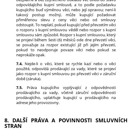
odpovídajícího kupní smlouvě, a to podle požadavku
kupujícího buď výměnou věci, nebo její opravou; není-li
takový postup možný, může kupující požadovat
přiměřenou slevu z ceny věci nebo od smlouvy
odstoupit. To neplatí, pokud kupující před převzetím věci
o rozporu s kupní smlouvou věděl nebo rozpor s kupní
smlouvou sám způsobil. Rozpor s kupní smlouvou, který
se projeví během šesti (6) měsíců ode dne převzetí věci,
se považuje za rozpor existující již při jejím převzetí,
pokud to neodporuje povaze věci nebo pokud se
neprokáže opak.
7.4.
Nejde-li o věci, které se rychle kazí nebo o věci
použité, odpovídá prodávající za vady, které se projeví
jako rozpor s kupní smlouvou po převzetí věci v záruční
době (záruka).
7.5.
Práva kupujícího vyplývající z odpovědnosti
prodávajícího za vady, včetně záruční odpovědnosti
prodávajícího, uplatňuje kupující u prodávajícího na
adrese jeho provozovny.
8. DALŠÍ PRÁVA A POVINNOSTI SMLUVNÍCH
STRAN