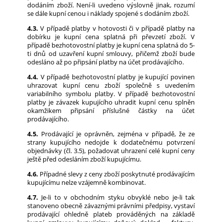
dodáním zboží. Není-li uvedeno výslovně jinak, rozumí
se dále kupní cenou i náklady spojené s dodáním zboží.
4.3.
V případě platby v hotovosti či v případě platby na
dobírku je kupní cena splatná při převzetí zboží. V
případě bezhotovostní platby je kupní cena splatná do 5-
ti dnů od uzavření kupní smlouvy, přičemž zboží bude
odesláno až po připsání platby na účet prodávajícího.
4.4.
V případě bezhotovostní platby je kupující povinen
uhrazovat kupní cenu zboží společně s uvedením
variabilního symbolu platby. V případě bezhotovostní
platby je závazek kupujícího uhradit kupní cenu splněn
okamžikem připsání příslušné částky na účet
prodávajícího.
4.5.
Prodávající je oprávněn, zejména v případě, že ze
strany kupujícího nedojde k dodatečnému potvrzení
objednávky (čl. 3.5), požadovat uhrazení celé kupní ceny
ještě před odesláním zboží kupujícímu.
4.6.
Případné slevy z ceny zboží poskytnuté prodávajícím
kupujícímu nelze vzájemně kombinovat.
4.7.
Je-li to v obchodním styku obvyklé nebo je-li tak
stanoveno obecně závaznými právními předpisy, vystaví
prodávající ohledně plateb prováděných na základě