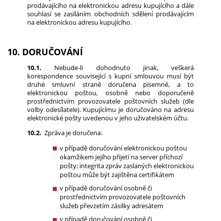
prodávajícího na elektronickou adresu kupujícího a dále
souhlasí se zasíláním obchodních sdělení prodávajícím
na elektronickou adresu kupujícího.
10. DORUČOVÁNÍ
10.1.
Nebude-li dohodnuto jinak, veškerá
korespondence související s kupní smlouvou musí být
druhé smluvní straně doručena písemně, a to
elektronickou poštou, osobně nebo doporučeně
prostřednictvím provozovatele poštovních služeb (dle
volby odesílatele). Kupujícímu je doručováno na adresu
elektronické pošty uvedenou v jeho uživatelském účtu.
10.2.
Zpráva je doručena:
v případě doručování elektronickou poštou
okamžikem jejího přijetí na server příchozí
pošty; integrita zpráv zaslaných elektronickou
poštou může být zajištěna certifikátem
v případě doručování osobně či
prostřednictvím provozovatele poštovních
služeb převzetím zásilky adresátem
v případě doručování osobně či