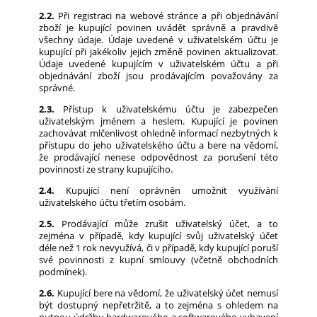
2.2.
Při registraci na webové stránce a při objednávání
zboží je kupující povinen uvádět správně a pravdivě
všechny údaje. Údaje uvedené v uživatelském účtu je
kupující při jakékoliv jejich změně povinen aktualizovat.
Údaje uvedené kupujícím v uživatelském účtu a při
objednávání zboží jsou prodávajícím považovány za
správné.
2.3.
Přístup k uživatelskému účtu je zabezpečen
uživatelským jménem a heslem. Kupující je povinen
zachovávat mlčenlivost ohledně informací nezbytných k
přístupu do jeho uživatelského účtu a bere na vědomí,
že prodávající nenese odpovědnost za porušení této
povinnosti ze strany kupujícího.
2.4.
Kupující není oprávněn umožnit využívání
uživatelského účtu třetím osobám.
2.5.
Prodávající může zrušit uživatelský účet, a to
zejména v případě, kdy kupující svůj uživatelský účet
déle než 1 rok nevyužívá, či v případě, kdy kupující poruší
své povinnosti z kupní smlouvy (včetně obchodních
podmínek).
2.6.
Kupující bere na vědomí, že uživatelský účet nemusí
být dostupný nepřetržitě, a to zejména s ohledem na