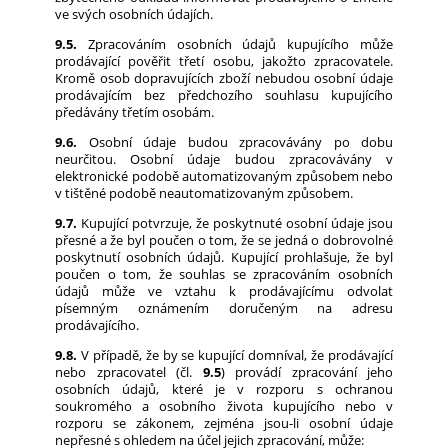
ve svých osobních údajích.
9.5.
Zpracováním osobních údajů kupujícího může
prodávající pověřit třetí osobu, jakožto zpracovatele.
Kromě osob dopravujících zboží nebudou osobní údaje
prodávajícím bez předchozího souhlasu kupujícího
předávány třetím osobám.
9.6.
Osobní údaje budou zpracovávány po dobu
neurčitou. Osobní údaje budou zpracovávány v
elektronické podobě automatizovaným způsobem nebo
v tištěné podobě neautomatizovaným způsobem.
9.7.
Kupující potvrzuje, že poskytnuté osobní údaje jsou
přesné a že byl poučen o tom, že se jedná o dobrovolné
poskytnutí osobních údajů. Kupující prohlašuje, že byl
poučen o tom, že souhlas se zpracováním osobních
údajů může ve vztahu k prodávajícímu odvolat
písemným oznámením doručeným na adresu
prodávajícího.
9.8.
V případě, že by se kupující domníval, že prodávající
nebo zpracovatel (čl.
9.5
) provádí zpracování jeho
osobních údajů, které je v rozporu s ochranou
soukromého a osobního života kupujícího nebo v
rozporu se zákonem, zejména jsou-li osobní údaje
nepřesné s ohledem na účel jejich zpracování, může: