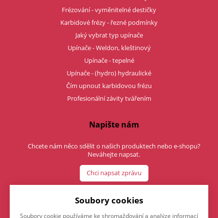
Frézování - vyměnitelné destičky
Karbidové frézy - řezné podmínky
Jaký vybrat typ upínače
Upínače - Weldon, kleštinový
Upínače - tepelné
Upínače - (hydro) hydraulické
Čím upnout karbidovou frézu
Profesionální závity tvářením
Napište nám
Chcete nám něco sdělit o našich produktech nebo e-shopu?
Neváhejte napsat.
Chci napsat zprávu
Soubory cookies
Soubory cookie používáme ke shromažďování a analýze informací