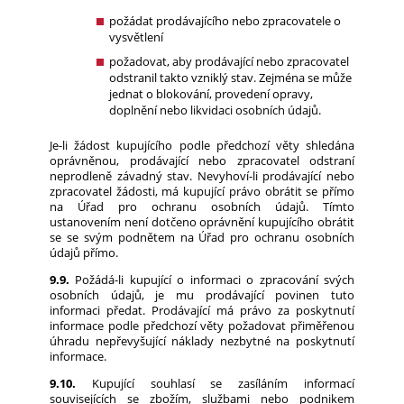
požádat prodávajícího nebo zpracovatele o
vysvětlení
požadovat, aby prodávající nebo zpracovatel
odstranil takto vzniklý stav. Zejména se může
jednat o blokování, provedení opravy,
doplnění nebo likvidaci osobních údajů.
Je-li žádost kupujícího podle předchozí věty shledána
oprávněnou, prodávající nebo zpracovatel odstraní
neprodleně závadný stav. Nevyhoví-li prodávající nebo
zpracovatel žádosti, má kupující právo obrátit se přímo
na Úřad pro ochranu osobních údajů. Tímto
ustanovením není dotčeno oprávnění kupujícího obrátit
se se svým podnětem na Úřad pro ochranu osobních
údajů přímo.
9.9.
Požádá-li kupující o informaci o zpracování svých
osobních údajů, je mu prodávající povinen tuto
informaci předat. Prodávající má právo za poskytnutí
informace podle předchozí věty požadovat přiměřenou
úhradu nepřevyšující náklady nezbytné na poskytnutí
informace.
9.10.
Kupující souhlasí se zasíláním informací
souvisejících se zbožím, službami nebo podnikem