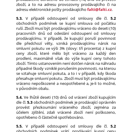
zboží, a to na adresu provozovny prodávajícího či na
adresu elektronické pošty prodávajícího
falti@falti.cz
.
5.3.
V případě odstoupení od smlouvy dle čl.
5.2
obchodních podmínek se kupní smlouva od počátku
ruší. Zboží musí být prodávajícímu vráceno do deseti (10)
pracovních dnů od odeslání odstoupení od smlouvy
prodávajícímu. V případě, že kupující poruší povinnost
dle předchozí věty, vzniká prodávajícímu nárok na
smluvní pokutu ve výši 3% (slovy: tří procenta) z kupní
ceny zboží, které mělo být vráceno za každý den
prodlení, maximálně však do výše kupní ceny tohoto
zboží. Tímto ustanovením není dotčen nárok na náhradu
případné škody vzniklé porušením povinnosti, na kterou
se vztahuje smluvní pokuta, a to i v případě, kdy škoda
přesahuje smluvní pokutu. Zboží musí být prodávajícímu
vráceno nepoškozené a neopotřebené a, je-li to možné,
v původním obalu.
5.4.
Ve lhůtě deseti (10) dnů od vrácení zboží kupujícím
dle čl.
5.3
obchodních podmínek je prodávající oprávněn
provést přezkoumání vráceného zboží, zejména za
účelem zjištění, zdali vrácené zboží není poškozeno,
opotřebeno či částečně spotřebováno.
5.5.
V případě odstoupení od smlouvy dle čl.
5.2
obchodních podmínek vrátí prodávající kupní cenu