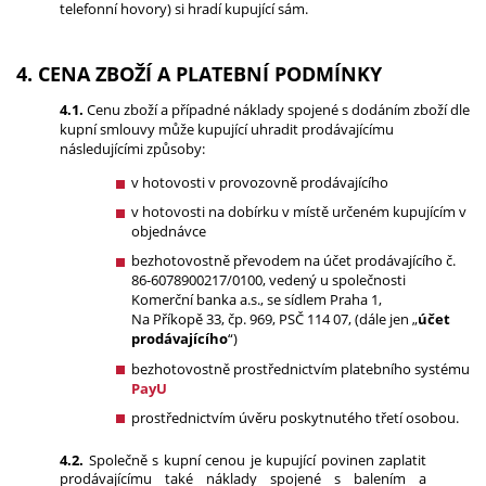
telefonní hovory) si hradí kupující sám.
4. CENA ZBOŽÍ A PLATEBNÍ PODMÍNKY
4.1.
Cenu zboží a případné náklady spojené s dodáním zboží dle
kupní smlouvy může kupující uhradit prodávajícímu
následujícími způsoby:
v hotovosti v provozovně prodávajícího
v hotovosti na dobírku v místě určeném kupujícím v
objednávce
bezhotovostně převodem na účet prodávajícího č.
86-6078900217/0100, vedený u společnosti
Komerční banka a.s., se sídlem Praha 1,
Na Příkopě
33, čp. 969, PSČ 114 07, (dále jen „
účet
prodávajícího
“)
bezhotovostně prostřednictvím platebního systému
PayU
prostřednictvím úvěru poskytnutého třetí osobou.
4.2.
Společně s kupní cenou je kupující povinen zaplatit
prodávajícímu také náklady spojené s balením a