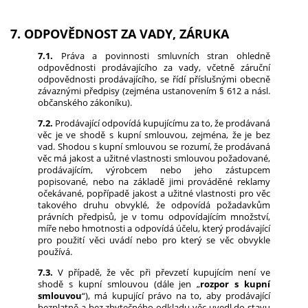
7. ODPOVĚDNOST ZA VADY, ZÁRUKA
7.1.
Práva a povinnosti smluvních stran ohledně
odpovědnosti prodávajícího za vady, včetně záruční
odpovědnosti prodávajícího, se řídí příslušnými obecně
závaznými předpisy (zejména ustanovením § 612 a násl.
občanského zákoníku).
7.2.
Prodávající odpovídá kupujícímu za to, že prodávaná
věc je ve shodě s kupní smlouvou, zejména, že je bez
vad. Shodou s kupní smlouvou se rozumí, že prodávaná
věc má jakost a užitné vlastnosti smlouvou požadované,
prodávajícím, výrobcem nebo jeho zástupcem
popisované, nebo na základě jimi prováděné reklamy
očekávané, popřípadě jakost a užitné vlastnosti pro věc
takového druhu obvyklé, že odpovídá požadavkům
právních předpisů, je v tomu odpovídajícím množství,
míře nebo hmotnosti a odpovídá účelu, který prodávající
pro použití věci uvádí nebo pro který se věc obvykle
používá.
7.3.
V případě, že věc při převzetí kupujícím není ve
shodě s kupní smlouvou (dále jen „
rozpor s kupní
smlouvou
“), má kupující právo na to, aby prodávající
bezplatně a bez zbytečného odkladu věc uvedl do stavu