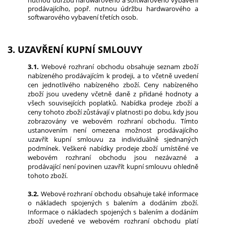
nutnou údržbu hardwarového a softwarového vybavení
prodávajícího, popř. nutnou údržbu hardwarového a
softwarového vybavení třetích osob.
3. UZAVŘENÍ KUPNÍ SMLOUVY
3.1.
Webové rozhraní obchodu obsahuje seznam zboží
nabízeného prodávajícím k prodeji, a to včetně uvedení
cen jednotlivého nabízeného zboží. Ceny nabízeného
zboží jsou uvedeny včetně daně z přidané hodnoty a
všech souvisejících poplatků. Nabídka prodeje zboží a
ceny tohoto zboží zůstávají v platnosti po dobu, kdy jsou
zobrazovány ve webovém rozhraní obchodu. Tímto
ustanovením není omezena možnost prodávajícího
uzavřít kupní smlouvu za individuálně sjednaných
podmínek. Veškeré nabídky prodeje zboží umístěné ve
webovém rozhraní obchodu jsou nezávazné a
prodávající není povinen uzavřít kupní smlouvu ohledně
tohoto zboží.
3.2.
Webové rozhraní obchodu obsahuje také informace
o nákladech spojených s balením a dodáním zboží.
Informace o nákladech spojených s balením a dodáním
zboží uvedené ve webovém rozhraní obchodu platí