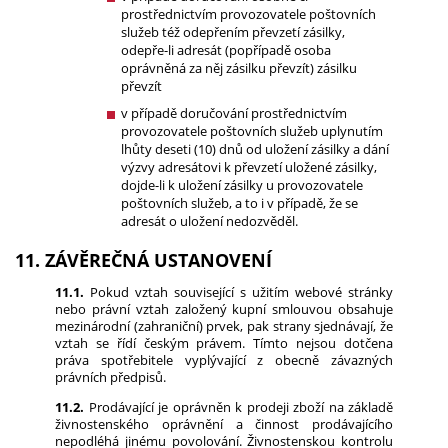
prostřednictvím provozovatele poštovních
služeb též odepřením převzetí zásilky,
odepře-li adresát (popřípadě osoba
oprávněná za něj zásilku převzít) zásilku
převzít
v případě doručování prostřednictvím
provozovatele poštovních služeb uplynutím
lhůty deseti (10) dnů od uložení zásilky a dání
výzvy adresátovi k převzetí uložené zásilky,
dojde-li k uložení zásilky u provozovatele
poštovních služeb, a to i v případě, že se
adresát o uložení nedozvěděl.
11. ZÁVĚREČNÁ USTANOVENÍ
11.1.
Pokud vztah související s užitím webové stránky
nebo právní vztah založený kupní smlouvou obsahuje
mezinárodní (zahraniční) prvek, pak strany sjednávají, že
vztah se řídí českým právem. Tímto nejsou dotčena
práva spotřebitele vyplývající z obecně závazných
právních předpisů.
11.2.
Prodávající je oprávněn k prodeji zboží na základě
živnostenského oprávnění a činnost prodávajícího
nepodléhá jinému povolování. Živnostenskou kontrolu