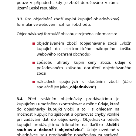
pouze v případech, kdy je zboží doručováno v rámci
území České republiky.
3.3.
Pro objednání zboží vyplní kupující objednávkový
formulář ve webovém rozhraní obchodu.
Objednávkový formulář obsahuje zejména informace o:
objednávaném zboží (objednávané zboží „vloží“
kupující do elektronického nákupního košíku
webového rozhraní obchodu)
způsobu úhrady kupní ceny zboží, údaje o
požadovaném způsobu doručení objednávaného
zboží
nákladech spojených s dodáním zboží (dále
společně jen jako „
objednávka
“).
3.4.
Před zasláním objednávky prodávajícímu je
kupujícímu umožněno zkontrolovat a měnit údaje, které
do objednávky kupující vložil, a to i s ohledem na
možnost kupujícího zjišťovat a opravovat chyby vzniklé
při zadávání dat do objednávky. Objednávku odešle
kupující prodávajícímu kliknutím na tlačítko „
Udělit
souhlas a dokončit objednávku
“. Údaje uvedené v
objednávce jsou prodávajícím považovány za správné.