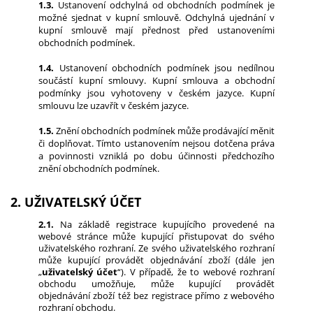
1.3.
Ustanovení odchylná od obchodních podmínek je
možné sjednat v kupní smlouvě. Odchylná ujednání v
kupní smlouvě mají přednost před ustanoveními
obchodních podmínek.
1.4.
Ustanovení obchodních podmínek jsou nedílnou
součástí kupní smlouvy. Kupní smlouva a obchodní
podmínky jsou vyhotoveny v českém jazyce. Kupní
smlouvu lze uzavřít v českém jazyce.
1.5.
Znění obchodních podmínek může prodávající měnit
či doplňovat. Tímto ustanovením nejsou dotčena práva
a povinnosti vzniklá po dobu účinnosti předchozího
znění obchodních podmínek.
2. UŽIVATELSKÝ ÚČET
2.1.
Na základě registrace kupujícího provedené na
webové stránce může kupující přistupovat do svého
uživatelského rozhraní. Ze svého uživatelského rozhraní
může kupující provádět objednávání zboží (dále jen
„
uživatelský účet
“). V případě, že to webové rozhraní
obchodu umožňuje, může kupující provádět
objednávání zboží též bez registrace přímo z webového
rozhraní obchodu.