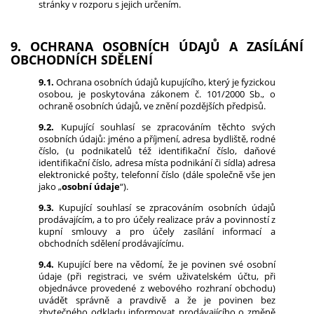
stránky v rozporu s jejich určením.
9. OCHRANA OSOBNÍCH ÚDAJŮ A ZASÍLÁNÍ
OBCHODNÍCH SDĚLENÍ
9.1.
Ochrana osobních údajů kupujícího, který je fyzickou
osobou, je poskytována zákonem č. 101/2000 Sb., o
ochraně osobních údajů, ve znění pozdějších předpisů.
9.2.
Kupující souhlasí se zpracováním těchto svých
osobních údajů: jméno a příjmení, adresa bydliště, rodné
číslo, (u podnikatelů též identifikační číslo, daňové
identifikační číslo, adresa místa podnikání či sídla) adresa
elektronické pošty, telefonní číslo (dále společně vše jen
jako „
osobní údaje
“).
9.3.
Kupující souhlasí se zpracováním osobních údajů
prodávajícím, a to pro účely realizace práv a povinností z
kupní smlouvy a pro účely zasílání informací a
obchodních sdělení prodávajícímu.
9.4.
Kupující bere na vědomí, že je povinen své osobní
údaje (při registraci, ve svém uživatelském účtu, při
objednávce provedené z webového rozhraní obchodu)
uvádět správně a pravdivě a že je povinen bez
zbytečného odkladu informovat prodávajícího o změně