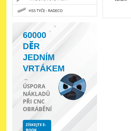
HSS TYČE - RADECO
60000
DĚR
JEDNÍM
VRTÁKEM
→
ÚSPORA
NÁKLADŮ
PŘI CNC
OBRÁBĚNÍ
ZÍSKEJTE E-
BOOK