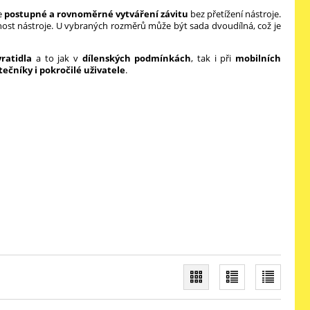
e
postupné a rovnoměrné vytváření závitu
bez přetížení nástroje.
nost nástroje. U vybraných rozměrů může být sada dvoudílná, což je
ratidla
a to jak v
dílenských podmínkách
, tak i při
mobilních
tečníky i pokročilé uživatele
.