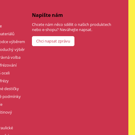
Napište nám
Chcete nám něco sdělit o našich produktech
e
nebo e-shopu? Neváhejte napsat.
ateriálů
Chci napsat zprávu
vodce výběrem
dnoduchý výběr
rávná volba
 frézování
 oceli
frézy
né destičky
né podmínky
če
štinový
raulické