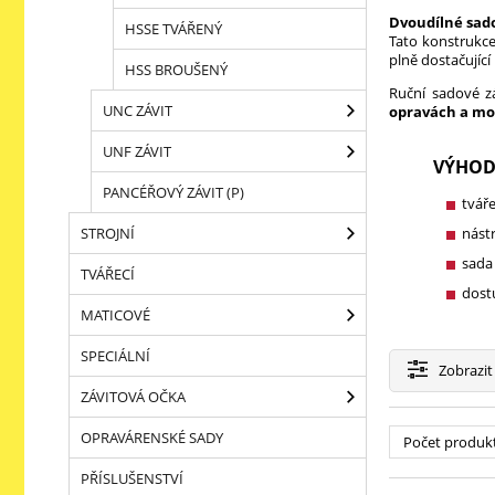
Dvoudílné sad
HSSE TVÁŘENÝ
Tato konstrukce
plně dostačující
HSS BROUŠENÝ
Ruční sadové z
UNC ZÁVIT
opravách a mo
UNF ZÁVIT
VÝHOD
PANCÉŘOVÝ ZÁVIT (P)
tváře
STROJNÍ
nástr
sada
TVÁŘECÍ
dostu
MATICOVÉ
SPECIÁLNÍ
Zobrazit
ZÁVITOVÁ OČKA
OPRAVÁRENSKÉ SADY
Počet produk
PŘÍSLUŠENSTVÍ