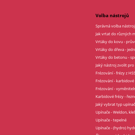
Volba nástrojů
Správná volba nástroj
Jak vrtat do různých m
Vrtáky do kovu - prů
Vrtáky do dřeva - je
Vrtáky do betonu - sp
Jaký nástroj zvolit pro
Frézování - frézy z HSS
Frézování - karbidové 
Frézování - vyměnitel
Karbidové frézy - řez
Jaký vybrat typ upína
Upínače - Weldon, kle
Upínače - tepelné
Upínače - (hydro) hyd