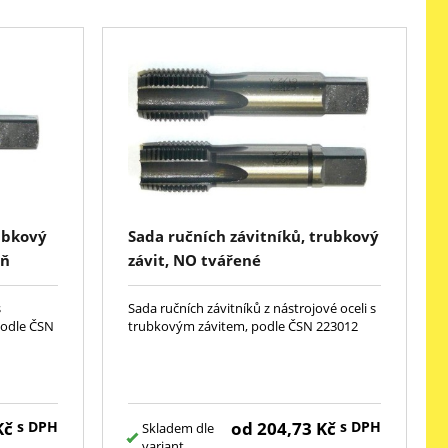
rubkový
Sada ručních závitníků, trubkový
eň
závit, NO tvářené
s
Sada ručních závitníků z nástrojové oceli s
podle ČSN
trubkovým závitem, podle ČSN 223012
Kč
s DPH
od
204,73
Kč
s DPH
Skladem dle
variant