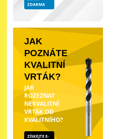
ZDARMA
JAK
POZNÁTE
KVALITNÍ
VRTÁK?
JAK
ROZEZNAT
NEKVALITNÍ
VRTÁK OD
KVALITNÍHO?
ZÍSKEJTE E-