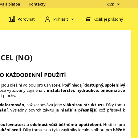
va a platba
Kontakty
CZK
Porovnat
Košík je prázdný
Přihlásit
CEL (NO)
RO KAŽDODENNÍ POUŽITÍ
, jsou ideální volbou pro uživatele, kteří hledají
dostupný, spolehlivý
široce využívaný zejména v
instalatérství, hydraulice, pneumatice
í plochy.
y deformován
, což zachovává jeho
vláknitou strukturu
. Díky tomu
hání
. Výsledný povrch závitu je
hladší a přesnější
, což přispívá k
houževnatost a odolnost vůči běžnému opotřebení
. Hodí se pro
ukční oceli
. Díky tomu jsou tyto závitníky ideální volbou pro
běžné