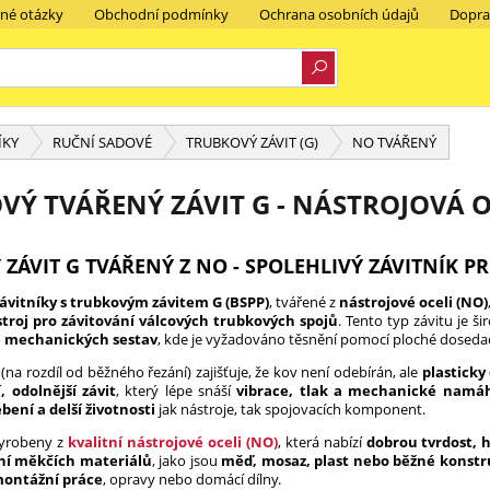
ené otázky
Obchodní podmínky
Ochrana osobních údajů
Dopra
ÍKY
RUČNÍ SADOVÉ
TRUBKOVÝ ZÁVIT (G)
NO TVÁŘENÝ
VÝ TVÁŘENÝ ZÁVIT G - NÁSTROJOVÁ O
ZÁVIT G TVÁŘENÝ Z NO - SPOLEHLIVÝ ZÁVITNÍK P
ávitníky s trubkovým závitem G (BSPP)
, tvářené z
nástrojové oceli (NO)
stroj pro závitování válcových trubkových spojů
. Tento typ závitu je 
ě mechanických sestav
, kde je vyžadováno těsnění pomocí ploché dosedac
(na rozdíl od běžného řezání) zajišťuje, že kov není odebírán, ale
plastick
, odolnější závit
, který lépe snáší
vibrace, tlak a mechanické namá
bení a delší životnosti
jak nástroje, tak spojovacích komponent.
vyrobeny z
kvalitní nástrojové oceli (NO)
, která nabízí
dobrou tvrdost, 
ání měkčích materiálů
, jako jsou
měď, mosaz, plast nebo běžné konstr
montážní práce
, opravy nebo domácí dílny.