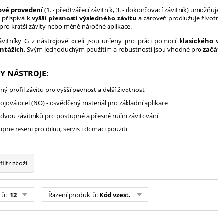
ové provedení
(1. - předtvářecí závitník, 3. - dokončovací závitník) umožňuj
 přispívá k
vyšší přesnosti výsledného závitu
a zároveň prodlužuje život
 pro kratší závity nebo méně náročné aplikace.
ávitníky G z nástrojové oceli jsou určeny pro práci pomocí
klasického v
ntážích
. Svým jednoduchým použitím a robustností jsou vhodné pro
začá
Y NÁSTROJE:
ný profil závitu pro vyšší pevnost a delší životnost
ojová ocel (NO) - osvědčený materiál pro základní aplikace
 dvou závitníků pro postupné a přesné ruční závitování
pné řešení pro dílnu, servis i domácí použití
filtr zboží
tů:
12
Řazení produktů:
Kód vzest.