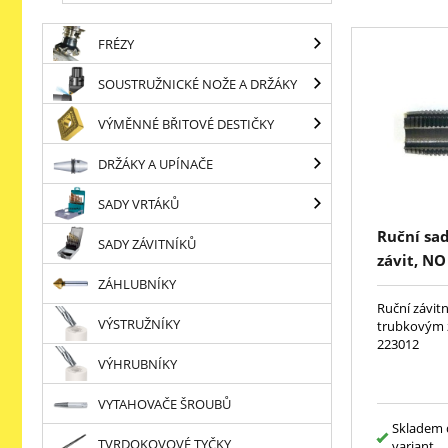
FRÉZY
SOUSTRUŽNICKÉ NOŽE A DRŽÁKY
VÝMĚNNÉ BŘITOVÉ DESTIČKY
DRŽÁKY A UPÍNAČE
SADY VRTÁKŮ
Ruční sad
SADY ZÁVITNÍKŮ
závit, NO
ZÁHLUBNÍKY
Ruční závitn
VÝSTRUŽNÍKY
trubkovým z
223012
VÝHRUBNÍKY
VYTAHOVAČE ŠROUBŮ
Skladem 
TVRDOKOVOVÉ TYČKY
variant