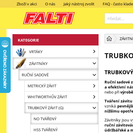
Zboží v akci
O nás
Jaký nástroj zvolit
FAQ - často klad
ZÁVITN
KATEGORIE
VRTÁKY
TRUBKO
ZÁVITNÍKY
TRUBKOVÝ 
RUČNÍ SADOVÉ
Ruční sadové z
METRICKÝ ZÁVIT
a efektivní ná
nebo při
výrob
WHITWORTHŮV ZÁVIT
Tváření závitu
vzniká
pevnější
TRUBKOVÝ ZÁVIT (G)
nižšímu opotře
NO TVÁŘENÝ
Závitníky jsou 
ruční závitov
HSS TVÁŘENÝ
údržbářské a 