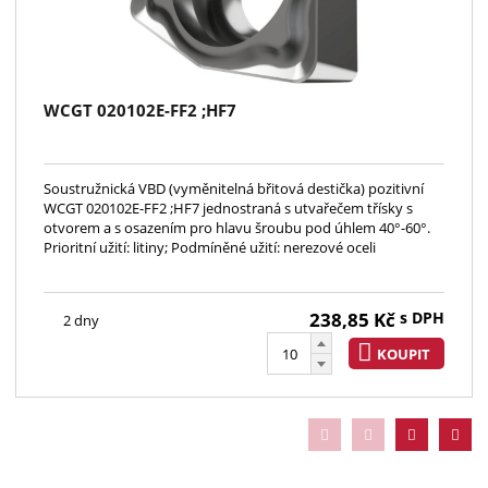
WCGT 020102E-FF2 ;HF7
Soustružnická VBD (vyměnitelná břitová destička) pozitivní
WCGT 020102E-FF2 ;HF7 jednostraná s utvařečem třísky s
otvorem a s osazením pro hlavu šroubu pod úhlem 40°-60°.
Prioritní užití: litiny; Podmíněné užití: nerezové oceli
238,85
Kč
s DPH
2 dny
KOUPIT