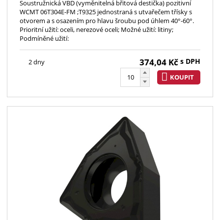
Soustružnická VBD (vyměnitelná břitová destička) pozitivní
WCMT 06T304E-FM ;T9325 jednostraná s utvařečem třísky s
otvorem a s osazením pro hlavu šroubu pod úhlem 40°-60°.
Prioritní užití: oceli, nerezové oceli; Možné užití: litiny;
Podmíněné užití:
374,04
Kč
s DPH
2 dny
KOUPIT