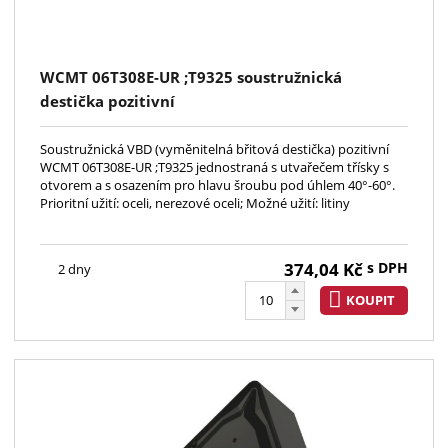
WCMT 06T308E-UR ;T9325 soustružnická
destička pozitivní
Soustružnická VBD (vyměnitelná břitová destička) pozitivní
WCMT 06T308E-UR ;T9325 jednostraná s utvařečem třísky s
otvorem a s osazením pro hlavu šroubu pod úhlem 40°-60°.
Prioritní užití: oceli, nerezové oceli; Možné užití: litiny
374,04
Kč
s DPH
2 dny
KOUPIT