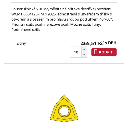
Soustružnická VBD (vyměnitelná břitová destička) pozitivní
WCMT 080412E-FM ;T9325 jednostraná s utvařečem třísky s
otvorem a s osazením pro hlavu šroubu pod úhlem 40°-60°.
Prioritní užití: oceli, nerezové oceli; Možné užití: litiny;
Podmíněné užití:
465,51
Kč
s DPH
2 dny
KOUPIT