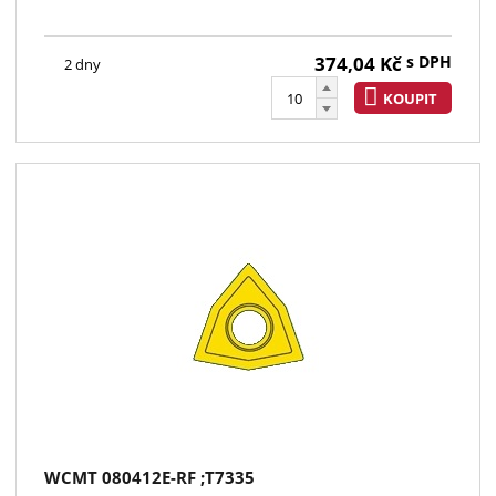
374,04
Kč
s DPH
2 dny
KOUPIT
WCMT 080412E-RF ;T7335