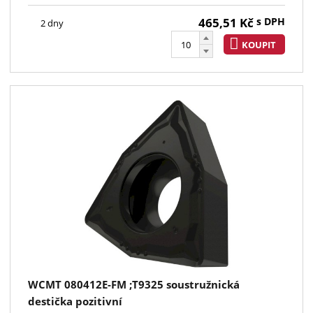
465,51
Kč
s DPH
2 dny
KOUPIT
WCMT 080412E-FM ;T9325 soustružnická
destička pozitivní