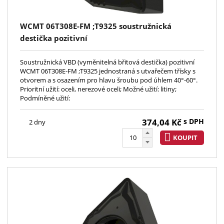
WCMT 06T308E-FM ;T9325 soustružnická
destička pozitivní
Soustružnická VBD (vyměnitelná břitová destička) pozitivní
WCMT 06T308E-FM ;T9325 jednostraná s utvařečem třísky s
otvorem a s osazením pro hlavu šroubu pod úhlem 40°-60°.
Prioritní užití: oceli, nerezové oceli; Možné užití: litiny;
Podmíněné užití:
374,04
Kč
s DPH
2 dny
KOUPIT