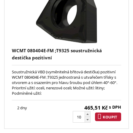
WCMT 080404E-FM ;T9325 soustružnická
destička pozitivní
Soustružnická VBD (vyměnitelná břitová destička) pozitivní
WCMT 080404E-FM ;T9325 jednostraná s utvařečem třísky s
otvorem a s osazením pro hlavu šroubu pod úhlem 40°-60°.
Prioritní užití: oceli, nerezové oceli; Možné užití: litiny;
Podmíněné užití:
465,51
Kč
s DPH
2 dny
KOUPIT