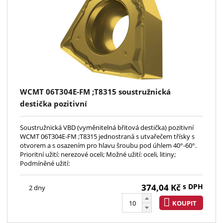
WCMT 06T304E-FM ;T8315 soustružnická
destička pozitivní
Soustružnická VBD (vyměnitelná břitová destička) pozitivní
WCMT 06T304E-FM ;T8315 jednostraná s utvařečem třísky s
otvorem a s osazením pro hlavu šroubu pod úhlem 40°-60°.
Prioritní užití: nerezové oceli; Možné užití: oceli, litiny;
Podmíněné užití:
374,04
Kč
s DPH
2 dny
KOUPIT