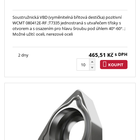
Soustružnická VBD (vyměnitelná břitová destička) pozitivní
WCMT 080412E-RF ;T7335 jednostraná s utvařečem třísky s
otvorem a s osazením pro hlavu šroubu pod úhlem 40°-60°. ;
Možné užití: oceli, nerezové oceli
465,51
Kč
s DPH
2 dny
KOUPIT