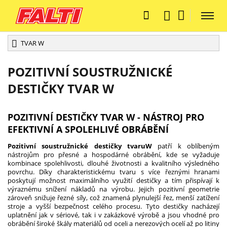
TVAR W
POZITIVNÍ SOUSTRUŽNICKÉ
DESTIČKY TVAR W
POZITIVNÍ DESTIČKY TVAR W - NÁSTROJ PRO
EFEKTIVNÍ A SPOLEHLIVÉ OBRÁBĚNÍ
Pozitivní soustružnické destičky tvaru
W
patří k oblíbeným
nástrojům pro přesné a hospodárné obrábění, kde se vyžaduje
kombinace spolehlivosti, dlouhé životnosti a kvalitního výsledného
povrchu. Díky charakteristickému tvaru s více řeznými hranami
poskytují možnost maximálního využití destičky a tím přispívají k
výraznému snížení nákladů na výrobu. Jejich pozitivní geometrie
zároveň snižuje řezné síly, což znamená plynulejší řez, menší zatížení
stroje a vyšší bezpečnost celého procesu. Tyto destičky nacházejí
uplatnění jak v sériové, tak i v zakázkové výrobě a jsou vhodné pro
obrábění široké škály materiálů od oceli a nerezových ocelí až po litiny