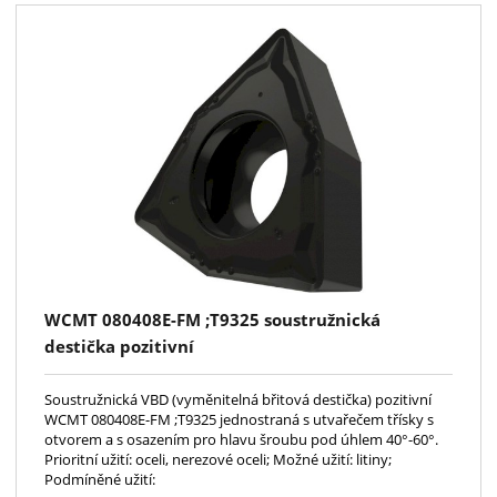
WCMT 080408E-FM ;T9325 soustružnická
destička pozitivní
Soustružnická VBD (vyměnitelná břitová destička) pozitivní
WCMT 080408E-FM ;T9325 jednostraná s utvařečem třísky s
otvorem a s osazením pro hlavu šroubu pod úhlem 40°-60°.
Prioritní užití: oceli, nerezové oceli; Možné užití: litiny;
Podmíněné užití: