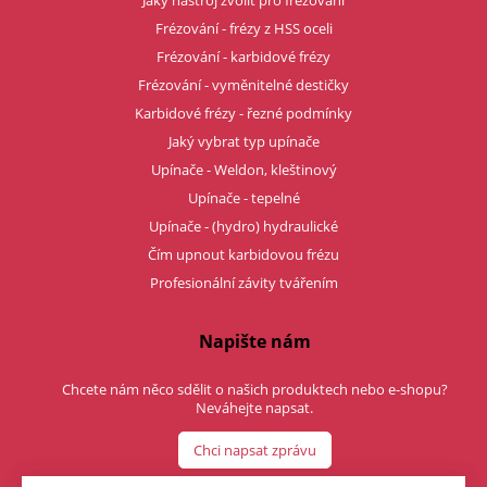
Jaký nástroj zvolit pro frézování
Frézování - frézy z HSS oceli
Frézování - karbidové frézy
Frézování - vyměnitelné destičky
Karbidové frézy - řezné podmínky
Jaký vybrat typ upínače
Upínače - Weldon, kleštinový
Upínače - tepelné
Upínače - (hydro) hydraulické
Čím upnout karbidovou frézu
Profesionální závity tvářením
Napište nám
Chcete nám něco sdělit o našich produktech nebo e-shopu?
Neváhejte napsat.
Chci napsat zprávu