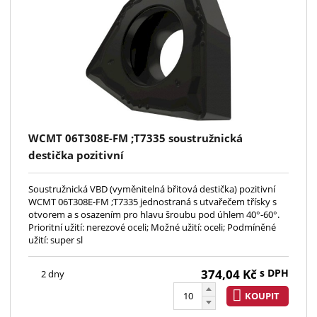
WCMT 06T308E-FM ;T7335 soustružnická
destička pozitivní
Soustružnická VBD (vyměnitelná břitová destička) pozitivní
WCMT 06T308E-FM ;T7335 jednostraná s utvařečem třísky s
otvorem a s osazením pro hlavu šroubu pod úhlem 40°-60°.
Prioritní užití: nerezové oceli; Možné užití: oceli; Podmíněné
užití: super sl
374,04
Kč
s DPH
2 dny
KOUPIT