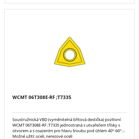
WCMT 06T308E-RF ;T7335
Soustružnická VBD (vyměnitelná břitová destička) pozitivní
WCMT 06T308E-RF ;T7335 jednostraná s utvařečem třísky s
otvorem a s osazením pro hlavu šroubu pod úhlem 40°-60°. ;
Možné užití: oceli, nerezové oceli