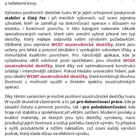
a neželezné kovy.
Výhodou pozitivních destiček tvaru W je jejich schopnost poskytovat
stabilní a čistý řez
i při menších výkonech, což ocení zejména
uživatelé, kteří se zaměřují na dokončovací operace s důrazem na
estetiku i funkčnost povrchu. V této kategorii naleznete několik
specializovaných variant, které vám umožní vybrat přesně ten typ
destičky, který nejlépe odpovídá vašim výrobním požadavkům.
Oblíbené jsou zejména
WCGT soustružnické destičky
, které jsou
určeny pro lehké a precizní obrábění s vynikajícím odvodem třísky a
mimořádně kvalitním povrchem. Pro náročnější aplikace, kde je
vyžadována větší odolnost proti opotřebení, jsou vhodné
WCGX
soustružnické destičky
, které díky své optimalizované konstrukci
zvládají i intenzivnější zatížení. Pokud hledáte univerzální řešení, pak
jsou ideální
WCMT soustružnické destičky
, které kombinují dlouhou
životnost s možností využití v širokém spektru soustružnických
operací.
Díky těmto variantám je možné pozitivní soustružnické destičky tvaru
W využít skutečně všestranně, a to jak
pro dokončovací práce
, kde je
zásadní čistota a jemnost povrchu, tak i
pro polodokončování
, kde
hraje roli stabilita a spolehlivost při větším zatížení. Moderní povlaky a
kvalitní materiály, ze kterých jsou tyto destičky vyrobeny, navíc
prodlužují jejich životnost a snižují potřebu častých výměn. To přispívá
k vyšší produktivitě a nižším nákladům, což ocení každý výrobní
podnik, který klade důraz na efektivní výrobu.