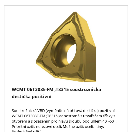
WCMT 06T308E-FM ;T8315 soustružnická
destička pozitivní
Soustružnická VBD (vyměnitelná břitová destička) pozitivní
WCMT 06T308E-FM ;T8315 jednostraná s utvařečem třísky s
otvorem a s osazením pro hlavu šroubu pod úhlem 40°-60°.
Prioritní užití: nerezové oceli; Možné užití: oceli, litiny;
Podmíněné užití: