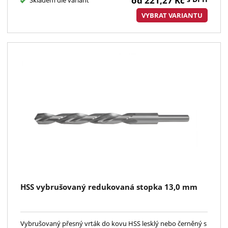
od
221,27
Kč
Skladem dle variant
VYBRAT VARIANTU
HSS vybrušovaný redukovaná stopka 13,0 mm
Vybrušovaný přesný vrták do kovu HSS lesklý nebo černěný s