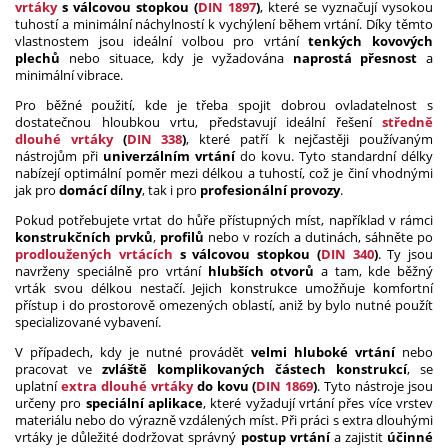
vrtáky
s válcovou stopkou (
DIN 1897
)
, které se vyznačují vysokou
tuhostí a minimální náchylností k vychýlení během vrtání. Díky těmto
vlastnostem jsou ideální volbou pro vrtání
tenkých kovových
plechů
nebo situace, kdy je vyžadována
naprostá přesnost
a
minimální vibrace.
Pro běžné použití, kde je třeba spojit dobrou ovladatelnost s
dostatečnou hloubkou vrtu, představují ideální řešení
středně
dlouhé vrtáky
(
DIN 338
)
, které patří k nejčastěji používaným
nástrojům při
univerzálním vrtání
do kovu. Tyto standardní délky
nabízejí optimální poměr mezi délkou a tuhostí, což je činí vhodnými
jak pro
domácí dílny
, tak i pro
profesionální provozy
.
Pokud potřebujete vrtat do hůře přístupných míst, například v rámci
konstrukčních prvků
,
profilů
nebo v rozích a dutinách, sáhněte po
prodloužených vrtácích
s válcovou stopkou (
DIN 340
)
. Ty jsou
navrženy speciálně pro vrtání
hlubších otvorů
a tam, kde běžný
vrták svou délkou nestačí. Jejich konstrukce umožňuje komfortní
přístup i do prostorově omezených oblastí, aniž by bylo nutné použít
specializované vybavení.
V případech, kdy je nutné provádět
velmi hluboké vrtání
nebo
pracovat ve
zvláště komplikovaných částech konstrukcí
, se
uplatní
extra dlouhé vrtáky
do kovu (
DIN 1869
)
. Tyto nástroje jsou
určeny pro
speciální aplikace
, které vyžadují vrtání přes více vrstev
materiálu nebo do výrazně vzdálených míst. Při práci s extra dlouhými
vrtáky je důležité dodržovat správný
postup vrtání
a zajistit
účinné