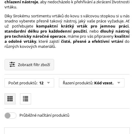
chlazení nástroje
, aby nedocházelo k přehřívání a zkrácení životnosti
vrtáku.
Díky širokému sortimentu vrtáků do kovu s válcovou stopkou si u nás
snadno vyberete přesně takový nástroj, jaký vaše práce vyžaduje. Ať
už potřebujete
kompaktní krátký vrták pro jemnou práci
,
standardní délku pro každodenní použití
, nebo
dlouhý nástroj
pro technicky náročné operace
, máme pro vás připraveny
kvalitní
a odolné vrtáky
, které zajistí
čisté, přesné a efektivní vrtání
do
různých kovových materiálů.
Zobrazit
filtr zboží
Počet produktů:
12
Řazení produktů:
Kód vzest.
Průběžné načítání produktů