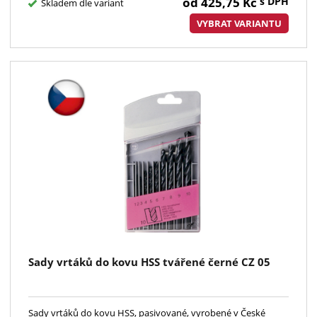
od
425,75
Kč
s DPH
Skladem dle variant
VYBRAT VARIANTU
Sady vrtáků do kovu HSS tvářené černé CZ 05
Sady vrtáků do kovu HSS, pasivované, vyrobené v České