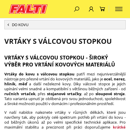
DO KOVU
VRTÁKY S VÁLCOVOU STOPKOU
VRTÁKY S VÁLCOVOU STOPKOU - ŠIROKÝ
VÝBĚR PRO VRTÁNÍ KOVOVÝCH MATERIÁLŮ
Vrtáky do kovu s válcovou stopkou
patří mezi nejuniverzálnější
nástroje pro přesné vrtání do kovových materiálů, jako je
ocel, nerez,
hliník, měď
a další neželezné kovy. Díky válcové stopce je jejich
upínání velmi snadné a kompatibilní s většinou běžných zařízení - od
ručních vrtaček
, přes
stojanové vrtačky
, až po
sloupové stroje
.
Tato varianta upnutí je oblíbená pro svou jednoduchost, spolehlivost
a široké možnosti použití v domácím i profesionálním prostředí.
V naší nabídce naleznete vrtáky v různých délkách, které jsou
navrženy tak, aby pokryly celé spektrum potřeb při vrtání do kovu -
od běžných úkonů až po velmi specifické technické aplikace. Pro
maximální stabilitu a preciznost při práci doporučujeme
krátké