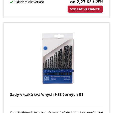
od
2,27
Kč
s DPH
Skladem dle variant
VYBRAT VARIANTU
Sady vrtáků tvářených HSS černých 01
Sady tvářených (válcovaných) vrtáků do kovu. Jsou použitelné