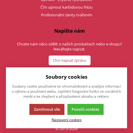
Čím upnout karbidovou frézu
Profesionální závity tvářením
Napište nám
Chcete nám něco sdělit o našich produktech nebo e-shopu?
Neváhejte napsat.
Chci napsat zprávu
Soubory cookies
Soubory cookie používáme ke shromažďování a analýze informací
o výkonu a používání webu, zajištění fungování funkcí ze sociálních
médií a ke zlepšení a přizpůsobení obsahu a reklam.
Zamítnout vše
Povolit cookies
Tato stránka používá soubory cookies. Klikněte pro více
informací.
|
K2 e-shop - První e-shop, který uřídí celou vaši
Nastavení cookies
firmu.
|
© 2013-2026