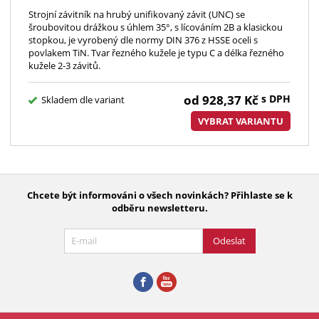
Strojní závitník na hrubý unifikovaný závit (UNC) se
šroubovitou drážkou s úhlem 35°, s lícováním 2B a klasickou
stopkou, je vyrobený dle normy DIN 376 z HSSE oceli s
povlakem TiN. Tvar řezného kužele je typu C a délka řezného
kužele 2-3 závitů.
od
928,37
Kč
s DPH
Skladem dle variant
VYBRAT VARIANTU
Chcete být informováni o všech novinkách? Přihlaste se k
odběru newsletteru.
Odeslat