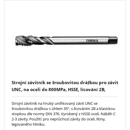
Strojní závitník se šroubovitou drážkou pro závit
UNC, na oceli do 800MPa, HSSE, lícování 2B,
DIN376, pro slepé závity do hloubky 2xD
Strojní závitník na hrubý unifikovaný závit UNC se
šroubovitou drážkou s úhlem 35°, s lícováním 2B a klasickou
stopkou dle normy DIN 376. Vyrobený z HSSE oceli. Náběh C
2-3 závity. Použití: pro neprůchozí závity do oceli, litiny,
legovaného hliníku.