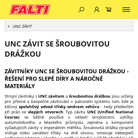
UNC ZÁVIT
UNC ZÁVIT SE ŠROUBOVITOU
DRÁŽKOU
ZÁVITNÍKY UNC SE ŠROUBOVITOU DRÁŽKOU -
ŘEŠENÍ PRO SLEPÉ DÍRY A NÁROČNÉ
MATERIÁLY
Strojní závitníky s
UNC závitem
a
šroubovitou drážkou
jsou určeny
pro přesné a bezpečné závitování v palcovém systému tam, kde je
klíčový
spolehlivý odvod třísky směrem vzhůru
- tedy především
při práci ve
slepých otvorech
. Typ závitu
UNC (Unified National
Coarse)
se běžně používá v oblasti strojírenství, údržby,
automobilového a leteckého průmyslu, zejména u komponent
vyžadujících závity v imperiálním měřítku. Šroubovitá drážka výrazně
snižuje riziko zanášení třísky na dně otvoru, omezuje nebezpečí