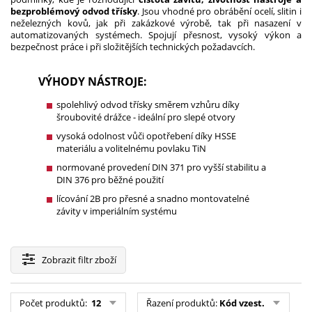
bezproblémový odvod třísky
. Jsou vhodné pro obrábění ocelí, slitin i
neželezných kovů, jak při zakázkové výrobě, tak při nasazení v
automatizovaných systémech. Spojují přesnost, vysoký výkon a
bezpečnost práce i při složitějších technických požadavcích.
VÝHODY NÁSTROJE:
spolehlivý odvod třísky směrem vzhůru díky
šroubovité drážce - ideální pro slepé otvory
vysoká odolnost vůči opotřebení díky HSSE
materiálu a volitelnému povlaku TiN
normované provedení DIN 371 pro vyšší stabilitu a
DIN 376 pro běžné použití
lícování 2B pro přesné a snadno montovatelné
závity v imperiálním systému
Zobrazit
filtr zboží
Počet produktů:
12
Řazení produktů:
Kód vzest.