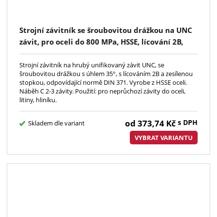
Strojní závitník se šroubovitou drážkou na UNC
závit, pro oceli do 800 MPa, HSSE, lícování 2B,
DIN371, pro neprůchozí závity do hloubky 2xD
Strojní závitník na hrubý unifikovaný závit UNC, se
šroubovitou drážkou s úhlem 35°, s lícováním 2B a zesílenou
stopkou, odpovídající normě DIN 371. Vyrobe z HSSE oceli.
Náběh C 2-3 závity. Použití: pro neprůchozí závity do oceli,
litiny, hliníku.
od
373,74
Kč
s DPH
Skladem dle variant
VYBRAT VARIANTU