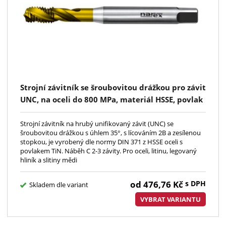
Strojní závitník se šroubovitou drážkou pro závit
UNC, na oceli do 800 MPa, materiál HSSE, povlak
TiN, lícování 2B, DIN371, pro neprůchozí díry do
hloubky 2xD
Strojní závitník na hrubý unifikovaný závit (UNC) se
šroubovitou drážkou s úhlem 35°, s lícováním 2B a zesílenou
stopkou, je vyrobený dle normy DIN 371 z HSSE oceli s
povlakem TiN. Náběh C 2-3 závity. Pro oceli, litinu, legovaný
hliník a slitiny mědi
od
476,76
Kč
s DPH
Skladem dle variant
VYBRAT VARIANTU