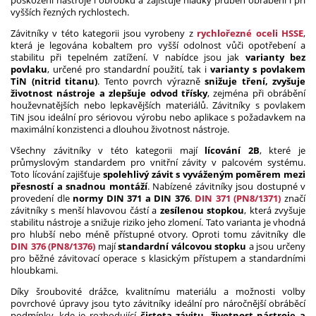
poškození nástroje i obrobku a zajišťuje hladký průběh obrábění i při
vyšších řezných rychlostech.
Závitníky v této kategorii jsou vyrobeny z
rychlořezné oceli HSSE
,
která je legována kobaltem pro vyšší odolnost vůči opotřebení a
stabilitu při tepelném zatížení. V nabídce jsou jak
varianty bez
povlaku
, určené pro standardní použití, tak i
varianty s povlakem
TiN (nitrid titanu)
. Tento povrch výrazně
snižuje tření, zvyšuje
životnost nástroje a zlepšuje odvod třísky
, zejména při obrábění
houževnatějších nebo lepkavějších materiálů. Závitníky s povlakem
TiN jsou ideální pro sériovou výrobu nebo aplikace s požadavkem na
maximální konzistenci a dlouhou životnost nástroje.
Všechny závitníky v této kategorii mají
lícování 2B
, které je
průmyslovým standardem pro vnitřní závity v palcovém systému.
Toto lícování zajišťuje
spolehlivý závit s vyváženým poměrem mezi
přesností a snadnou montáží
. Nabízené závitníky jsou dostupné v
provedení dle
normy DIN 371 a DIN 376
.
DIN 371 (PN8/1371)
značí
závitníky s menší hlavovou částí a
zesílenou stopkou
, která zvyšuje
stabilitu nástroje a snižuje riziko jeho zlomení. Tato varianta je vhodná
pro hlubší nebo méně přístupné otvory. Oproti tomu závitníky dle
DIN 376 (PN8/1376)
mají
standardní válcovou stopku
a jsou určeny
pro běžné závitovací operace s klasickým přístupem a standardními
hloubkami.
Díky šroubovité drážce, kvalitnímu materiálu a možnosti volby
povrchové úpravy jsou tyto závitníky ideální pro náročnější obráběcí
podmínky, kde je rozhodující
čistota závitu, životnost nástroje a