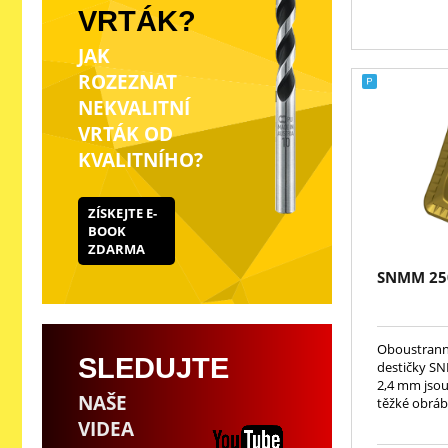
VRTÁK?
JAK
ROZEZNAT
NEKVALITNÍ
VRTÁK OD
KVALITNÍHO?
ZÍSKEJTE E-
BOOK
ZDARMA
SNMM 25
Oboustranné
SLEDUJTE
destičky S
2,4 mm jsou
NAŠE
těžké obrábě
VIDEA