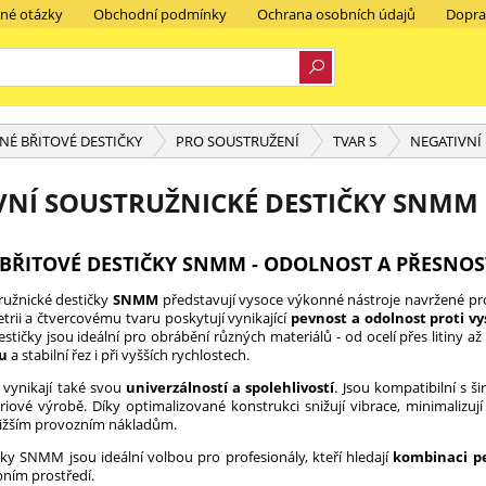
ené otázky
Obchodní podmínky
Ochrana osobních údajů
Dopra
É BŘITOVÉ DESTIČKY
PRO SOUSTRUŽENÍ
TVAR S
NEGATIVNÍ
VNÍ SOUSTRUŽNICKÉ DESTIČKY SNMM
BŘITOVÉ DESTIČKY SNMM - ODOLNOST A PŘESNOS
ružnické destičky
SNMM
představují vysoce výkonné nástroje navržené p
trii a čtvercovému tvaru poskytují vynikající
pevnost a odolnost proti v
estičky jsou ideální pro obrábění různých materiálů - od ocelí přes litiny
hu
a stabilní řez i při vyšších rychlostech.
vynikají také svou
univerzálností a spolehlivostí
. Jsou kompatibilní s š
ériové výrobě. Díky optimalizované konstrukci snižují vibrace, minimalizují
nižším provozním nákladům.
čky SNMM jsou ideální volbou pro profesionály, kteří hledají
kombinaci pe
ním prostředí.