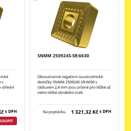
SNMM 250924S-SR:6630
nické
Oboustranné negativní soustružnické
 s
destičky SNMM 250924S-SR:6630 s
 střední
rádiusem 2,4 mm jsou určené pro těžké až
velmi těžké obrábění ocelí.
Kč
s DPH
1 321,32
Kč
s DPH
Na poptávku
KOUPIT