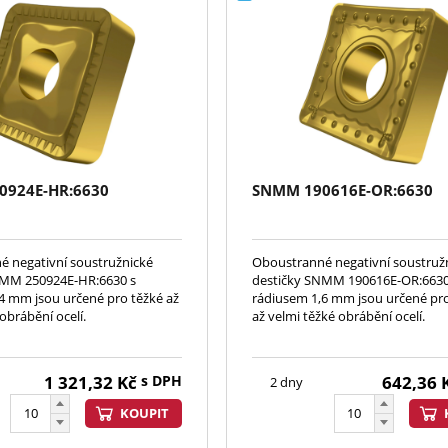
0924E-HR:6630
SNMM 190616E-OR:6630
 negativní soustružnické
Oboustranné negativní soustruž
NMM 250924E-HR:6630 s
destičky SNMM 190616E-OR:6630
4 mm jsou určené pro těžké až
rádiusem 1,6 mm jsou určené pro
obrábění ocelí.
až velmi těžké obrábění ocelí.
1 321,32
Kč
s DPH
642,36
2 dny
KOUPIT