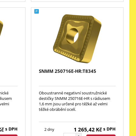
SNMM 250716E-HR:T8345
nické
Oboustranné negativní soustružnické
diusem
destičky SNMM 250716E-HR s rádiusem
velmi
1,6 mm jsou určené pro těžké až velmi
těžké obrábění ocelí.
Kč
s DPH
1 265,42
Kč
s DPH
2 dny