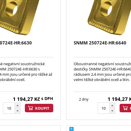
0724E-HR:6630
SNMM 250724E-HR:6640
 negativní soustružnické
Oboustranné negativní soustruž
NMM 250724E-HR:6630 s
destičky SNMM 250724E-HR:6640
4 mm jsou určené pro těžké až
rádiusem 2,4 mm jsou určené pro
obrábění ocelí.
velmi těžké obrábění ocelí a litin.
1 194,27
Kč
s DPH
1 194,27
2 dny
KOUPIT