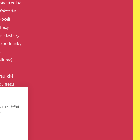
rávná volba
 frézování
 oceli
frézy
né destičky
né podmínky
če
štinový
raulické
u frézu
vářením
, zajištění
.