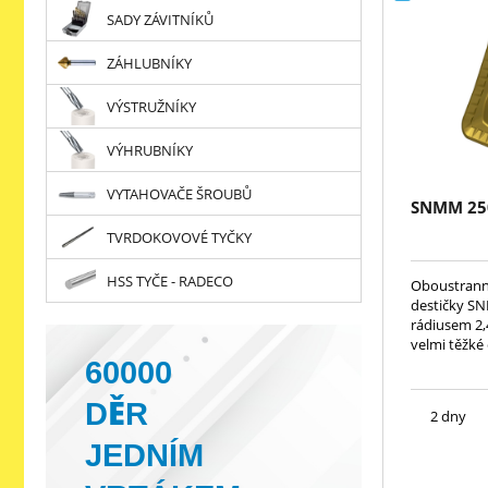
SADY ZÁVITNÍKŮ
ZÁHLUBNÍKY
VÝSTRUŽNÍKY
VÝHRUBNÍKY
VYTAHOVAČE ŠROUBŮ
SNMM 25
TVRDOKOVOVÉ TYČKY
HSS TYČE - RADECO
Oboustranné
destičky S
rádiusem 2,
velmi těžké 
60000
DĚR
2 dny
JEDNÍM