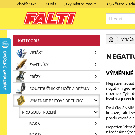
Zboží v akci
O nás
Jaký nástroj zvolit
FAQ - často klad
VÝMĚNN
KATEGORIE
VRTÁKY
NEGATI
ZÁVITNÍKY
VÝMĚNNÉ 
FRÉZY
Negativní soust
negativní geome
SOUSTRUŽNICKÉ NOŽE A DRŽÁKY
operace. Tyto d
kvalitu povrc
VÝMĚNNÉ BŘITOVÉ DESTIČKY
Destičky SNMM 
PRO SOUSTRUŽENÍ
kusové, tak i s
produktivitě a 
TVAR C
Negativní desti
náročném výrob
TVAR D