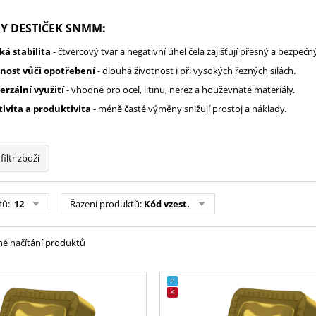
Y DESTIČEK SNMM:
ká stabilita
- čtvercový tvar a negativní úhel čela zajišťují přesný a bezpečný
nost vůči opotřebení
- dlouhá životnost i při vysokých řezných silách.
erzální využití
- vhodné pro ocel, litinu, nerez a houževnaté materiály.
tivita a produktivita
- méně časté výměny snižují prostoj a náklady.
filtr zboží
tů:
12
Řazení produktů:
Kód vzest.
é načítání produktů