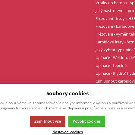
Vrtáky do betonu - sp
Jaký nástroj zvolit pro
Frézování - frézy z HSS
Frézování - karbidové 
Frézování - vyměnitel
Karbidové frézy - řez
Jaký vybrat typ upína
Upínače - Weldon, kle
Upínače - tepelné
Upínače - (hydro) hyd
Čím upnout karbidovo
Profesionální závity t
Soubory cookies
okie používáme ke shromažďování a analýze informací o výkonu a používání webu
fungování funkcí ze sociálních médií a ke zlepšení a přizpůsobení obsahu a reklam
Zamítnout vše
Povolit cookies
Nastavení cookies