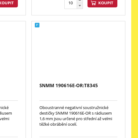
KOUPIT
KOUPIT
SNMM 190616E-OR:T8345
nické
Oboustranné negativní soustružnické
diusem
destičky SNMM 190616E-OR s rádiusem
velmi
1,6 mm jsou určené pro střední až velmi
těžké obrábění ocelí.