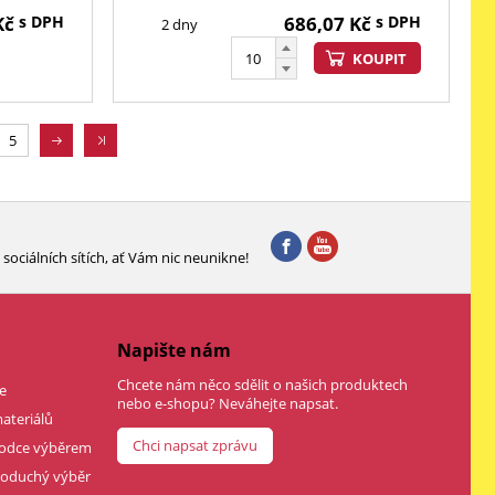
Kč
s DPH
686,07
Kč
s DPH
2 dny
KOUPIT
5
sociálních sítích, ať Vám nic neunikne!
Napište nám
Chcete nám něco sdělit o našich produktech
e
nebo e-shopu? Neváhejte napsat.
ateriálů
Chci napsat zprávu
vodce výběrem
dnoduchý výběr