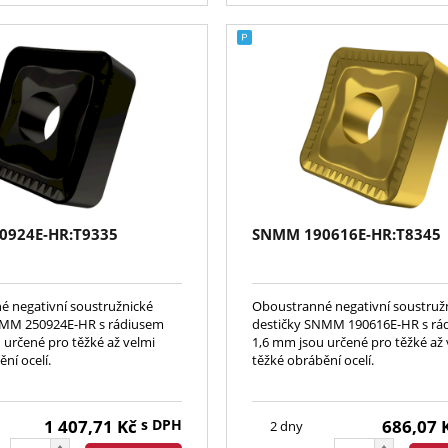
0924E-HR:T9335
SNMM 190616E-HR:T8345
 negativní soustružnické
Oboustranné negativní soustruž
NMM 250924E-HR s rádiusem
destičky SNMM 190616E-HR s rá
 určené pro těžké až velmi
1,6 mm jsou určené pro těžké až 
ní ocelí.
těžké obrábění ocelí.
1 407,71
Kč
s DPH
686,07
2 dny