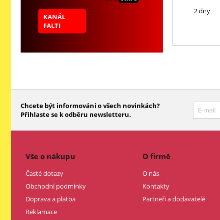
2 dny
KANÁL
FALTI
Chcete být informováni o všech novinkách?
Přihlaste se k odběru newsletteru.
Vše o nákupu
O firmě
Časté dotazy
O nás
Obchodní podmínky
Kontakty
Doprava a platba
Partneři a dodavatelé
Reklamace