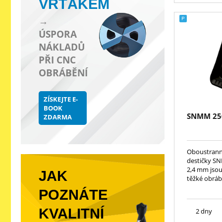
VRTÁKEM
→
ÚSPORA
NÁKLADŮ
PŘI CNC
OBRÁBĚNÍ
ZÍSKEJTE E-
BOOK
SNMM 25
ZDARMA
Oboustranné
destičky S
2,4 mm jsou
JAK
těžké obrábě
POZNÁTE
KVALITNÍ
2 dny