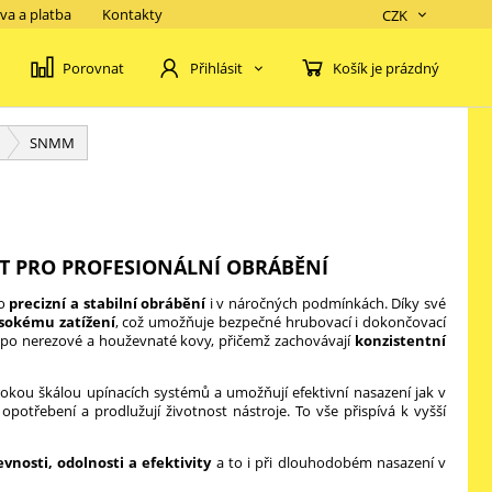
va a platba
Kontakty
CZK
Porovnat
Košík je prázdný
Přihlásit
SNMM
T PRO PROFESIONÁLNÍ OBRÁBĚNÍ
ro
precizní a stabilní obrábění
i v náročných podmínkách. Díky své
ysokému zatížení
, což umožňuje bezpečné hrubovací i dokončovací
 až po nerezové a houževnaté kovy, přičemž zachovávají
konzistentní
irokou škálou upínacích systémů a umožňují efektivní nasazení jak v
 opotřebení a prodlužují životnost nástroje. To vše přispívá k vyšší
vnosti, odolnosti a efektivity
a to i při dlouhodobém nasazení v