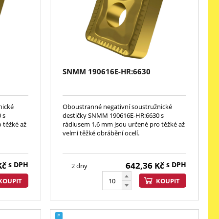
SNMM 190616E-HR:6630
nické
Oboustranné negativní soustružnické
 s
destičky SNMM 190616E-HR:6630 s
 těžké až
rádiusem 1,6 mm jsou určené pro těžké až
velmi těžké obrábění ocelí.
Kč
s DPH
642,36
Kč
s DPH
2 dny
KOUPIT
KOUPIT