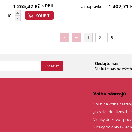
1 265,42
Kč
s DPH
1 407,71
Na poptávku
KOUPIT
1
2
3
4
Sledujte nás
Odeslat
Sledujte nás na všech 
Volba nástrojů
Správná volba nástroj
Jak vrtat do různých m
Vrtáky do kovu - prů
Vrtáky do dřeva - je