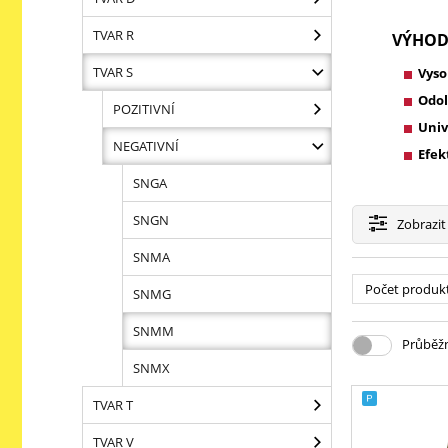
TVAR R
VÝHOD
TVAR S
Vyso
Odol
POZITIVNÍ
Univ
NEGATIVNÍ
Efek
SNGA
SNGN
Zobrazit
SNMA
Počet produk
SNMG
SNMM
Průběžn
SNMX
TVAR T
TVAR V