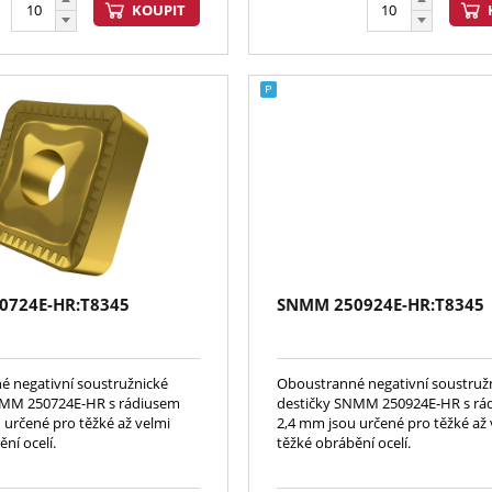
KOUPIT
0724E-HR:T8345
SNMM 250924E-HR:T8345
 negativní soustružnické
Oboustranné negativní soustruž
NMM 250724E-HR s rádiusem
destičky SNMM 250924E-HR s rá
 určené pro těžké až velmi
2,4 mm jsou určené pro těžké až 
ní ocelí.
těžké obrábění ocelí.