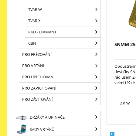
TVAR W
TVAR X
PKD - DIAMANT
CBN
SNMM 25
PRO FRÉZOVÁNÍ
PRO VRTÁNÍ
Oboustranné
destičky S
PRO UPICHOVÁNÍ
rádiusem 2,
velmi těžké 
PRO ZAPICHOVÁNÍ
PRO ZÁVITOVÁNÍ
2 dny
DRŽÁKY A UPÍNAČE
SADY VRTÁKŮ