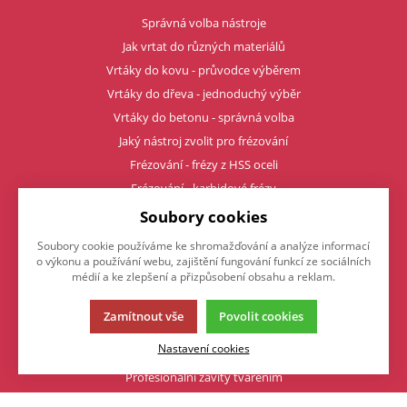
Správná volba nástroje
Jak vrtat do různých materiálů
Vrtáky do kovu - průvodce výběrem
Vrtáky do dřeva - jednoduchý výběr
Vrtáky do betonu - správná volba
Jaký nástroj zvolit pro frézování
Frézování - frézy z HSS oceli
Frézování - karbidové frézy
Frézování - vyměnitelné destičky
Soubory cookies
Karbidové frézy - řezné podmínky
Soubory cookie používáme ke shromažďování a analýze informací
Jaký vybrat typ upínače
o výkonu a používání webu, zajištění fungování funkcí ze sociálních
médií a ke zlepšení a přizpůsobení obsahu a reklam.
Upínače - Weldon, kleštinový
Upínače - tepelné
Zamítnout vše
Povolit cookies
Upínače - (hydro) hydraulické
Nastavení cookies
Čím upnout karbidovou frézu
Profesionální závity tvářením