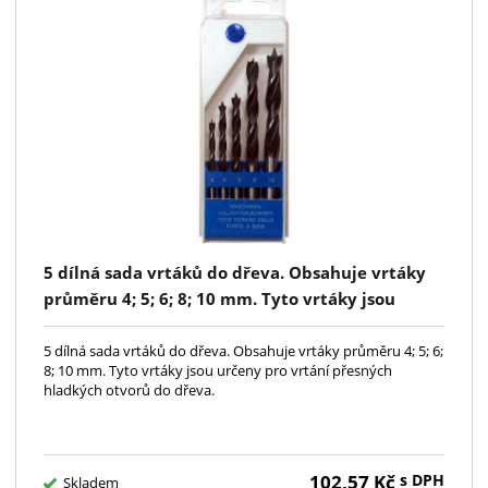
5 dílná sada vrtáků do dřeva. Obsahuje vrtáky
průměru 4; 5; 6; 8; 10 mm. Tyto vrtáky jsou
určeny pro vrtání přesných hladkých otvorů do
dřeva.
5 dílná sada vrtáků do dřeva. Obsahuje vrtáky průměru 4; 5; 6;
8; 10 mm. Tyto vrtáky jsou určeny pro vrtání přesných
hladkých otvorů do dřeva.
102,57
Kč
s DPH
Skladem