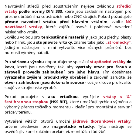
Navrtávání středů před soustružením nejlépe zvládnou
středicí
vrtáky
podle normy DIN 333
, které jsou základním nástrojem pro
přesné obrábění na soustruzích nebo CNC strojích. Pokud požadujete
přesné navedení vrtáku před hlavním vrtáním
, zvolte
NC
navrtávací vrtáky
, které zajišťují osové i polohové navedení
následného vrtáku.
Skvělou volbou pro
tenkostěnné materiály
, jako jsou plechy, plasty
nebo hliník, jsou
stupňovité vrtáky
, známé také jako
„stromečky“
.
Jediným nástrojem s nimi vytvoříte více různých průměrů, bez
nutnosti výměny nářadí.
Pro
sériovou výrobu
doporučujeme speciální
stupňovité vrtáky
do
kovu
, které jsou navrženy tak, aby
vyvrtaly otvor pro šroub a
zároveň provedly zahloubení pro jeho hlavu
. Tím dosáhnete
výrazného zvýšení produktivity obrábění
a zároveň zaručíte, že
otvor i zahloubení jsou dokonale souosé
- což je klíčové pro kvalitu
spojů ve strojírenské výrobě.
Pokud pracujete s
aku vrtačkou
, využijete
vrtáky s ¼"
šestihrannou stopkou
(HSS BIT)
, které umožňují rychlou výměnu a
výborný přenos točivého momentu - ideální pro montážní a servisní
práce v terénu.
Vytváření větších otvorů umožní
jádrové (korunkové) vrtáky
,
určené především pro
magnetické vrtačky
. Tyto nástroje se
osvědčují v konstrukčním ocelářství, montážích i údržbě.