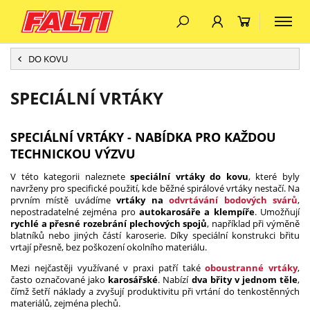
DO KOVU
SPECIÁLNÍ VRTÁKY
SPECIÁLNÍ VRTÁKY - NABÍDKA PRO KAŽDOU
TECHNICKOU VÝZVU
V této kategorii naleznete
speciální vrtáky do kovu
, které byly
navrženy pro specifické použití, kde běžné spirálové vrtáky nestačí. Na
prvním místě uvádíme
vrtáky na
odvrtávání bodových svárů
,
nepostradatelné zejména pro
autokarosáře a klempíře
. Umožňují
rychlé a přesné rozebrání plechových spojů
, například při výměně
blatníků nebo jiných částí karoserie. Díky speciální konstrukci břitu
vrtají přesně, bez poškození okolního materiálu.
Mezi nejčastěji využívané v praxi patří také
oboustranné vrtáky
,
často označované jako
karosářské
. Nabízí
dva břity v jednom těle
,
čímž šetří náklady a zvyšují produktivitu při vrtání do tenkostěnných
materiálů, zejména plechů.