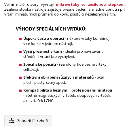
Velmi malé otvory vyvrtají
mikrovrtáky se zesílenou stopkou
.
Zesílená stopka nástroje zajišťuje přesné vedení a snadné upnutí i při
vrtání miniaturních průměrů do kovů, plastů či neželezných slitin.
VÝHODY SPECIÁLNÍCH VRTÁKŮ:
Úspora času a operací
- některé vrtáky kombinují
více funkcí v jednom nástroji.
Vyšší přesnost vrtání
- ideální pro navrtávání,
středění i vrtání bez vychýlení.
Specifické použití
- řeší úlohy, kde běžné vrtáky
selhávají.
Efektivní obrábění různých materiálů
- ocel,
plech, plasty, svary apod.
Kompatibilita s běžnými i profesionálními stroji
- včetně magnetických vrtaček, sloupových vrtaček,
aku vrtaček i CNC.
Zobrazit
filtr zboží