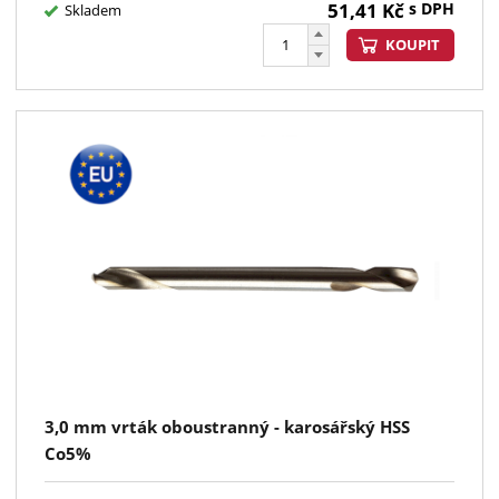
51,41
Kč
s DPH
Skladem
KOUPIT
3,0 mm vrták oboustranný - karosářský HSS
Co5%