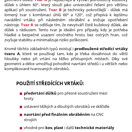
důlek s úhlem 60°, který slouží jako univerzální řešení pro většinu
aplikací při soustružení.
Tvar B
je technicky pokročilejší - důlek má
lomený tvar s kombinací úhlů 60° a 120°, což přispívá k lepšímu
navádění vrtáku při následném obrábění a snižuje opotřebení
nástroje.
Tvar R
se odlišuje tím, že nevytváří čistě kuželový důlek, ale
důlek s rádiusem. Tento tvar je ideální pro případy, kdy je potřeba
hladké a bezpečné usazení otočného hrotu bez ostrých hran, což
zvyšuje stabilitu a minimalizuje riziko poškození.
Kromě těchto základních typů existují i
prodloužené středící vrtáky
tvaru A
, které se používají tam, kde je třeba dosáhnout do větší
hloubky nebo při vrtání na těžko přístupných místech. Díky své
geometrii a délce umožňují pohodlné navrtání středů i u větších nebo
komplikovaně tvarovaných obrobků.
POUŽITÍ STŘEDÍCÍCH VRTÁKŮ:
předvrtání důlků
pro přesné soustružení mezi
hroty
ustavení těžkých a dlouhých obrobků ve sklíčidle
navrtání před finálním obráběním
na CNC
strojích
vhodné pro
kov, plast
i další
technické materiály