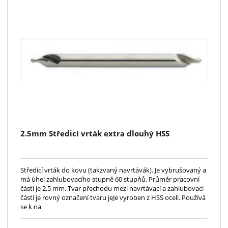
2.5mm Středicí vrták extra dlouhý HSS
Středící vrták do kovu (takzvaný navrtávák). Je vybrušovaný a
má úhel zahlubovacího stupně 60 stupňů. Průměr pracovní
části je 2,5 mm. Tvar přechodu mezi navrtávací a zahlubovací
částí je rovný označení tvaru jeJe vyroben z HSS oceli. Používá
se k na