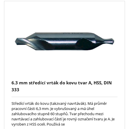
6.3 mm středící vrták do kovu tvar A, HSS, DIN
333
Středící vrták do kovu (takzvaný navrtávák). Má průměr
pracovní části 6,3 mm. Je vybrušovaný a má úhel
zahlubovacího stupně 60 stupňů. Tvar přechodu mezi
navrtávací a zahlubovací částí je rovný označení tvaru je A. Je
vyroben z HSS oceli. Používá se