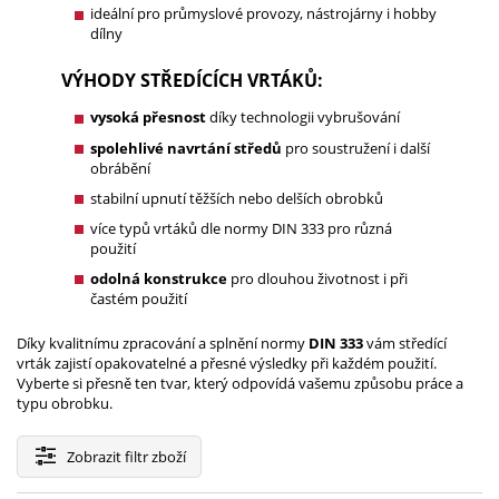
ideální pro průmyslové provozy, nástrojárny i hobby
dílny
VÝHODY STŘEDÍCÍCH VRTÁKŮ:
vysoká přesnost
díky technologii vybrušování
spolehlivé navrtání středů
pro soustružení i další
obrábění
stabilní upnutí těžších nebo delších obrobků
více typů vrtáků dle normy DIN 333 pro různá
použití
odolná konstrukce
pro dlouhou životnost i při
častém použití
Díky kvalitnímu zpracování a splnění normy
DIN 333
vám středící
vrták zajistí opakovatelné a přesné výsledky při každém použití.
Vyberte si přesně ten tvar, který odpovídá vašemu způsobu práce a
typu obrobku.
Zobrazit
filtr zboží