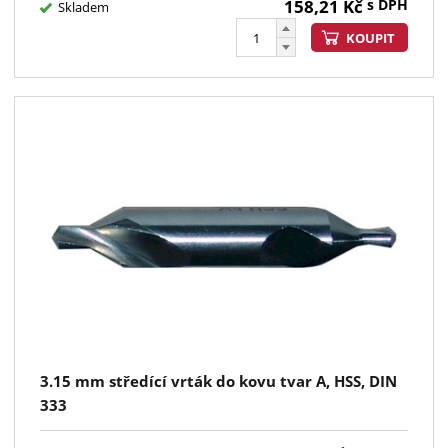
158,21
Kč
s DPH
Skladem
KOUPIT
3.15 mm středící vrták do kovu tvar A, HSS, DIN
333