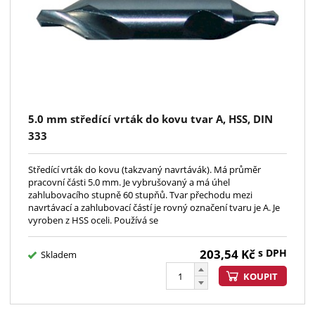
5.0 mm středící vrták do kovu tvar A, HSS, DIN
333
Středící vrták do kovu (takzvaný navrtávák). Má průměr
pracovní části 5.0 mm. Je vybrušovaný a má úhel
zahlubovacího stupně 60 stupňů. Tvar přechodu mezi
navrtávací a zahlubovací částí je rovný označení tvaru je A. Je
vyroben z HSS oceli. Používá se
203,54
Kč
s DPH
Skladem
KOUPIT