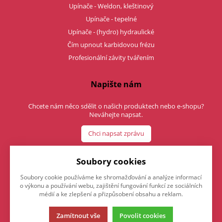
Upínače - Weldon, kleštinový
Upínače - tepelné
Upínače - (hydro) hydraulické
Čím upnout karbidovou frézu
Profesionální závity tvářením
Napište nám
Chcete nám něco sdělit o našich produktech nebo e-shopu?
Neváhejte napsat.
Chci napsat zprávu
Soubory cookies
Soubory cookie používáme ke shromažďování a analýze informací
o výkonu a používání webu, zajištění fungování funkcí ze sociálních
médií a ke zlepšení a přizpůsobení obsahu a reklam.
Zamítnout vše
Povolit cookies
Tato stránka používá soubory cookies. Klikněte pro více