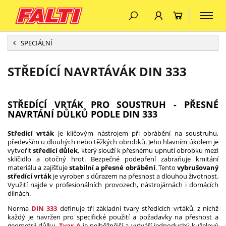
SPECIÁLNÍ
STŘEDÍCÍ NAVRTÁVÁK DIN 333
STŘEDÍCÍ VRTÁK PRO SOUSTRUH - PŘESNÉ
NAVRTÁNÍ DŮLKŮ PODLE DIN 333
Středící vrták
je klíčovým nástrojem při obrábění na soustruhu,
především u dlouhých nebo těžkých obrobků. Jeho hlavním úkolem je
vytvořit
středící důlek
, který slouží k přesnému upnutí obrobku mezi
sklíčidlo a otočný hrot. Bezpečné podepření zabraňuje kmitání
materiálu a zajišťuje
stabilní a přesné obrábění
. Tento
vybrušovaný
středící vrták
je vyroben s důrazem na přesnost a dlouhou životnost.
Využití najde v profesionálních provozech, nástrojárnách i domácích
dílnách.
Norma
DIN 333
definuje tři základní tvary středících vrtáků, z nichž
každý je navržen pro specifické použití a požadavky na přesnost a
geometrii důlku.
Tvar A
je nejběžnější a vytváří jednoduchý kuželový