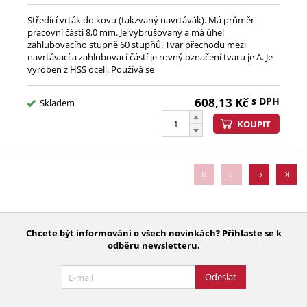
Středící vrták do kovu (takzvaný navrtávák). Má průměr
pracovní části 8,0 mm. Je vybrušovaný a má úhel
zahlubovacího stupně 60 stupňů. Tvar přechodu mezi
navrtávací a zahlubovací částí je rovný označení tvaru je A. Je
vyroben z HSS oceli. Používá se
608,13
Kč
s DPH
Skladem
KOUPIT
Chcete být informováni o všech novinkách? Přihlaste se k
odběru newsletteru.
Odeslat