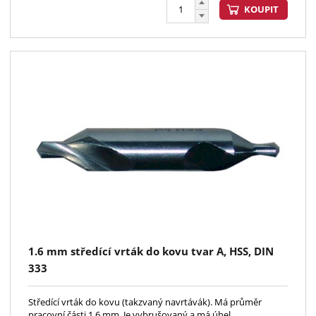
KOUPIT
1.6 mm středící vrták do kovu tvar A, HSS, DIN
333
Středící vrták do kovu (takzvaný navrtávák). Má průměr
pracovní části 1.6 mm. Je vybrušovaný a má úhel