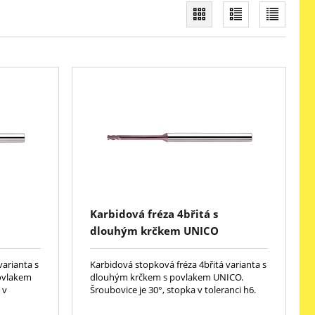
Karbidová fréza 4břitá s
O
dlouhým krčkem UNICO
varianta s
Karbidová stopková fréza 4břitá varianta s
ovlakem
dlouhým krčkem s povlakem UNICO.
 v
Šroubovice je 30°, stopka v toleranci h6.