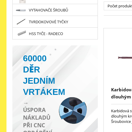
Počet produk
VYTAHOVAČE ŠROUBŮ
TVRDOKOVOVÉ TYČKY
HSS TYČE - RADECO
60000
DĚR
JEDNÍM
VRTÁKEM
Karbidová
dlouhým
→
ÚSPORA
Karbidová stopk
dlouhým kr
NÁKLADŮ
Šroubovice j
PŘI CNC