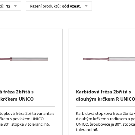
tů:
12
Řazení produktů:
Kód vzest.
 fréza 2břitá s
Karbidová fréza 2břitá s
 krčkem UNICO
dlouhým krčkem R UNIC
ová fréza 2břitá varianta s
Karbidová stopková fréza 2břitá 
čkem s povlakem UNICO.
dlouhým krčkem s radiusem a p
e 30°, stopka v toleranci h6.
UNICO. Šroubovice je 30°, stopka
toleranci h6.