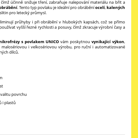
mž účinně snižuje tření, zabraňuje nalepování materiálu na břit a
obrábění
. Tento typ povlaku je ideální pro obrábění
ocelí
,
kalených
litin pro letecký průmysl.
eliminují průhyby i při obrábění v hlubokých kapsách, což se přímo
oužívat vyšší řezné rychlosti a posuvy, čímž zkracuje výrobní časy a
mikrofrézy s povlakem UNICO
vám poskytnou
vynikající výkon
,
o malosériovou i velkosériovou výrobu, pro ruční i automatizované
ných dílců.
ům
st
kvalitu povrchu
 i plastů