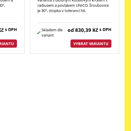
0°,
radiusem a povlakem UNICO. Šroubovice
je 30°, stopka v toleranci h6.
Kč
s DPH
od
830,39
Kč
s DPH
Skladem dle
variant
RIANTU
VYBRAT VARIANTU