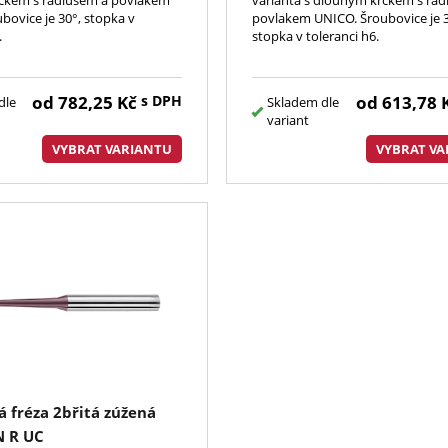
bovice je 30°, stopka v
povlakem UNICO. Šroubovice je 3
.
stopka v toleranci h6.
od
782,25
Kč
s DPH
od
613,78
dle
Skladem dle
variant
VYBRAT VARIANTU
VYBRAT VA
 fréza 2břitá zúžená
N R UC