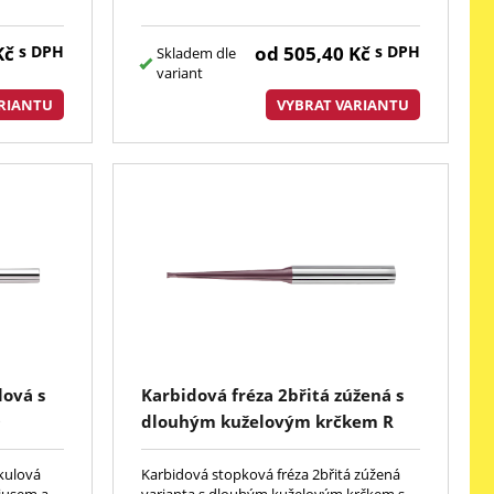
Kč
s DPH
od
505,40
Kč
s DPH
Skladem dle
variant
RIANTU
VYBRAT VARIANTU
lová s
Karbidová fréza 2břitá zúžená s
O
dlouhým kuželovým krčkem R
UC
 kulová
Karbidová stopková fréza 2břitá zúžená
diusem a
varianta s dlouhým kuželovým krčkem s