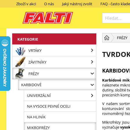
Zboží v akci
O nás
Jaký nástroj zvolit
FAQ - často klad
FRÉZY
KATEGORIE
VRTÁKY
TVRDOK
ZÁVITNÍKY
KARBIDOV
FRÉZY
Karbidové mik
KARBIDOVÉ
naleznete mikro
dutiny, složité 
precizních komp
UNIVERZÁLNÍ
V našem sortim
NA VYSOCE PEVNÉ OCELI
konturování sl
rovnoměrný řez,
NA HLINÍK
Mikrofrézy jso
vyznačuje
vysok
MIKROFRÉZY