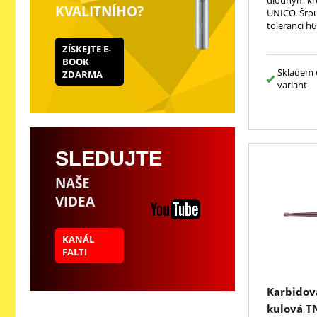
KVALITNÍHO?
UNICO. Šrou
toleranci h6
ZÍSKEJTE E-
BOOK
Skladem 
ZDARMA
variant
SLEDUJTE
NAŠE
VIDEA
KANÁL
FALTI
Karbidová
kulová T