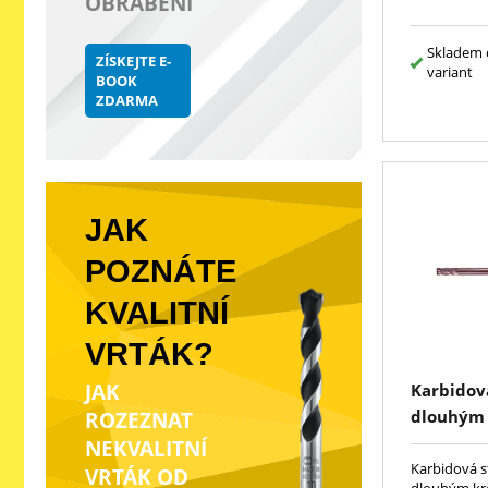
OBRÁBĚNÍ
Skladem 
ZÍSKEJTE E-
variant
BOOK
ZDARMA
JAK
POZNÁTE
KVALITNÍ
VRTÁK?
JAK
Karbidová
dlouhým
ROZEZNAT
NEKVALITNÍ
Karbidová s
VRTÁK OD
dlouhým kr