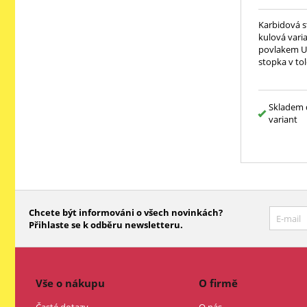
Karbidová s
kulová vari
povlakem UN
stopka v tol
Skladem 
variant
Chcete být informováni o všech novinkách?
Přihlaste se k odběru newsletteru.
Vše o nákupu
O firmě
Časté dotazy
O nás