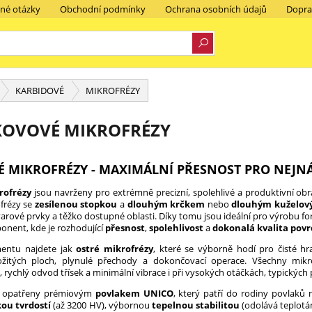
ené otázky
Obchodní podmínky
Ochrana osobních údajů
Dopra
KARBIDOVÉ
MIKROFRÉZY
OVOVÉ MIKROFRÉZY
É MIKROFRÉZY - MAXIMÁLNÍ PŘESNOST PRO NEJN
rofrézy
jsou navrženy pro extrémně precizní, spolehlivé a produktivní obráb
frézy se
zesílenou stopkou
a
dlouhým krčkem
nebo
dlouhým kuželo
tvarové prvky a těžko dostupné oblasti. Díky tomu jsou ideální pro výrobu for
onent, kde je rozhodující
přesnost
,
spolehlivost
a
dokonalá kvalita pov
entu najdete jak
ostré mikrofrézy
, které se výborně hodí pro čisté hr
ožitých ploch, plynulé přechody a dokončovací operace. Všechny mikr
 rychlý odvod třísek a minimální vibrace i při vysokých otáčkách, typických
u opatřeny prémiovým
povlakem UNICO
, který patří do rodiny povlaků
ou tvrdostí
(až 3200 HV), výbornou
tepelnou stabilitou
(odolává teplotám