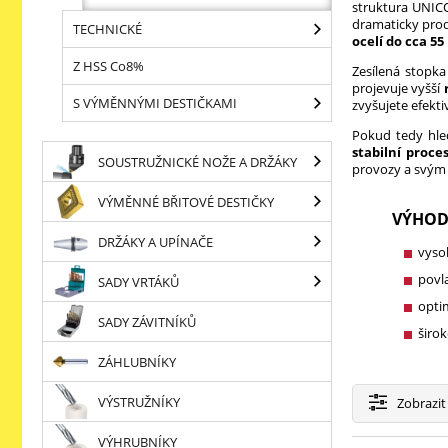
struktura UNICO
dramaticky prod
TECHNICKÉ
ocelí do cca 5
Z HSS Co8%
Zesílená stopka
projevuje vyšší
S VÝMĚNNÝMI DESTIČKAMI
zvyšujete efektiv
Pokud tedy hl
stabilní proce
SOUSTRUŽNICKÉ NOŽE A DRŽÁKY
provozy a svým z
VÝMĚNNÉ BŘITOVÉ DESTIČKY
VÝHOD
DRŽÁKY A UPÍNAČE
vyso
povla
SADY VRTÁKŮ
optim
SADY ZÁVITNÍKŮ
širok
ZÁHLUBNÍKY
VÝSTRUŽNÍKY
Zobrazit
VÝHRUBNÍKY