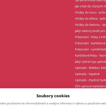
Jak vrtat do různých m
Vrtáky do kovu - prů
Vrtáky do dřeva - je
Vrtáky do betonu - sp
Jaký nástroj zvolit pro
Frézování - frézy z HSS
Frézování - karbidové 
Frézování - vyměnitel
Karbidové frézy - řez
Jaký vybrat typ upína
Upínače - Weldon, kle
Upínače - tepelné
Upínače - (hydro) hyd
Čím upnout karbidovo
Profesionální závity t
Soubory cookies
okie používáme ke shromažďování a analýze informací o výkonu a používání webu