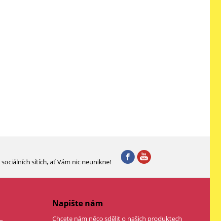
sociálních sítích, ať Vám nic neunikne!
Napište nám
Chcete nám něco sdělit o našich produktech
e