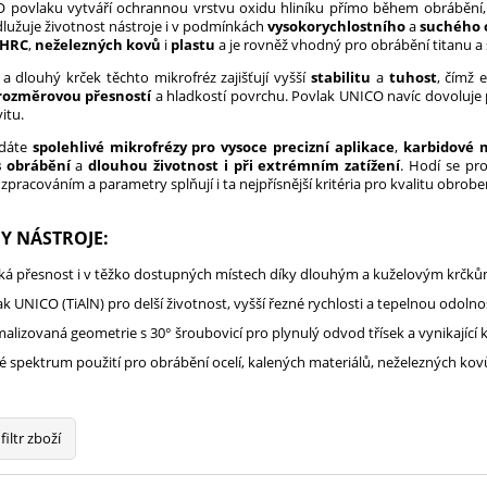
 povlaku vytváří ochrannou vrstvu oxidu hliníku přímo během obrábění, čí
lužuje životnost nástroje i v podmínkách
vysokorychlostního
a
suchého 
5 HRC
,
neželezných kovů
i
plastu
a je rovněž vhodný pro obrábění titanu a s
 a dlouhý krček těchto mikrofréz zajišťují vyšší
stabilitu
a
tuhost
, čímž 
rozměrovou přesností
a hladkostí povrchu. Povlak UNICO navíc dovoluje p
itu.
edáte
spolehlivé mikrofrézy pro vysoce precizní aplikace
,
karbidové 
s obrábění
a
dlouhou životnost i při extrémním zatížení
. Hodí se pr
pracováním a parametry splňují i ta nejpřísnější kritéria pro kvalitu obrobe
Y NÁSTROJE:
ká přesnost i v těžko dostupných místech díky dlouhým a kuželovým krčk
k UNICO (TiAlN) pro delší životnost, vyšší řezné rychlosti a tepelnou odolno
alizovaná geometrie s 30° šroubovicí pro plynulý odvod třísek a vynikající 
é spektrum použití pro obrábění ocelí, kalených materiálů, neželezných kovů
filtr zboží