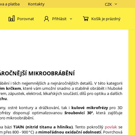
va a platba
Kontakty
CZK
Porovnat
Košík je prázdný
Přihlásit
ÁROČNĚJŠÍ MIKROOBRÁBĚNÍ
ění i těch nejjemnějších a nejnáročnějších detailů. V této kategorii
vým krčkem
, které vám umožní snadno a stabilně obrábět i hluboké
em, zápustek, elektrod, lékařských součástí, dílů pro optiku a dalších
rchu
.
any, ostré kontury a drážkování, tak i
kulové mikrofrézy
pro 3D
ofrézy disponují optimalizovanou
šroubovicí 30°
, která zajišťuje
 pro mikroobrábění.
 na bázi
TiAlN (nitrid titanu a hliníku)
. Tento pokročilý
povlak
se
 přes 800 - 900 °C) a
mimořádnou oxidační odolností
. Povrchová