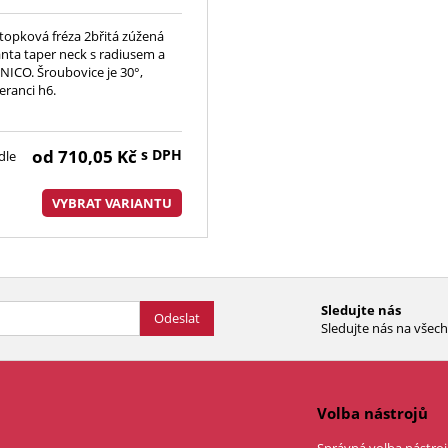
topková fréza 2břitá zúžená
anta taper neck s radiusem a
ICO. Šroubovice je 30°,
eranci h6.
od
710,05
Kč
s DPH
dle
VYBRAT VARIANTU
Sledujte nás
Odeslat
Sledujte nás na všech 
Volba nástrojů
Správná volba nástroj