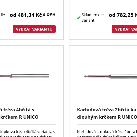
od
481,34
Kč
s DPH
od
782,25
dle
Skladem dle
variant
VYBRAT VARIANTU
VYBRAT VA
 fréza 4břitá s
Karbidová fréza 2břitá ku
 krčkem R UNICO
dlouhým krčkem R UNIC
topková fréza 4břitá varianta s
Karbidová stopková fréza 2břitá
čkem s radiusem a povlakem
varianta s dlouhým krčkem s ra