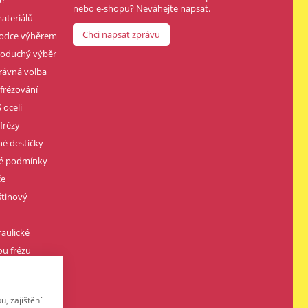
nebo e-shopu? Neváhejte napsat.
ateriálů
Chci napsat zprávu
vodce výběrem
dnoduchý výběr
rávná volba
 frézování
 oceli
frézy
né destičky
né podmínky
če
štinový
raulické
u frézu
vářením
, zajištění