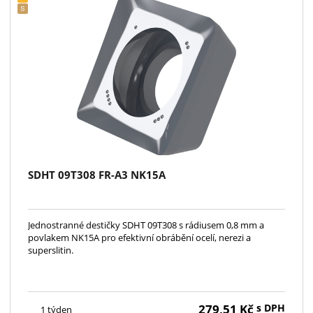
SDHT 09T308 FR-A3 NK15A
Jednostranné destičky SDHT 09T308 s rádiusem 0,8 mm a
povlakem NK15A pro efektivní obrábění ocelí, nerezi a
superslitin.
279,51
Kč
s DPH
1 týden