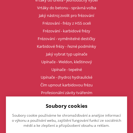
Vrtáky do dřeva - jednoduchý výběr
Vrtáky do betonu - správná volba
Jaký nástroj zvolit pro frézování
Frézování - frézy z HSS oceli
Frézování - karbidové frézy
Frézování - vyměnitelné destičky
Karbidové frézy - řezné podmínky
Jaký vybrat typ upínače
Upínače - Weldon, kleštinový
Upínače - tepelné
Upínače - (hydro) hydraulické
Čím upnout karbidovou frézu
Profesionální závity tvářením
Soubory cookies
Napište nám
Soubory cookie používáme ke shromažďování a analýze informací
o výkonu a používání webu, zajištění fungování funkcí ze sociálních
Chcete nám něco sdělit o našich produktech nebo e-shopu?
médií a ke zlepšení a přizpůsobení obsahu a reklam.
Neváhejte napsat.