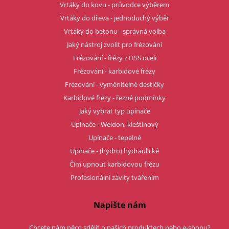
Vrtáky do kovu - průvodce výběrem
Vrtáky do dřeva - jednoduchý výběr
Vrtáky do betonu - správná volba
Jaký nástroj zvolit pro frézování
Frézování - frézy z HSS oceli
Frézování - karbidové frézy
Frézování - vyměnitelné destičky
Karbidové frézy - řezné podmínky
Jaký vybrat typ upínače
Upínače - Weldon, kleštinový
Upínače - tepelné
Upínače - (hydro) hydraulické
Čím upnout karbidovou frézu
Profesionální závity tvářením
Napište nám
Chcete nám něco sdělit o našich produktech nebo e-shopu?