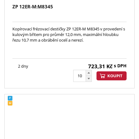
ZP 12ER-M:M8345
Kopírovací frézovací destičky ZP 12ER-M M8345 v provedení s
kulovým břitem pro průměr 12,0 mm, maximální hloubku
řezu 10,7 mm a obrábění ocelí a nerezí.
723,31
Kč
s DPH
2 dny
KOUPIT