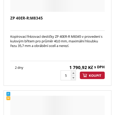
ZP 40ER-R:M8345
Kopírovací frézovací destičky ZP 40ER-R M8345 v provedení s
kulovým břitem pro průměr 40,0 mm, maximální hloubku
řezu 35,7 mm a obrábění ocelí a nerezí.
1 790,92
Kč
s DPH
2 dny
KOUPIT