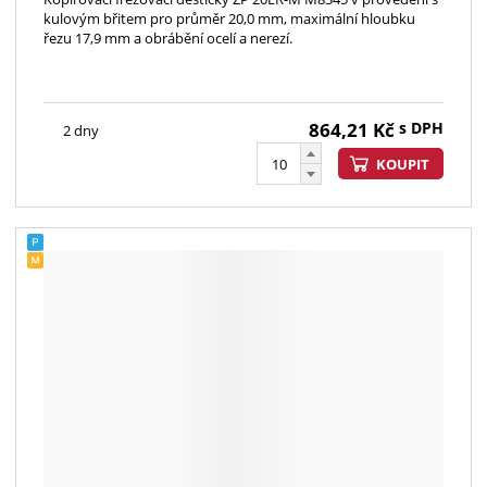
kulovým břitem pro průměr 20,0 mm, maximální hloubku
řezu 17,9 mm a obrábění ocelí a nerezí.
864,21
Kč
s DPH
2 dny
KOUPIT