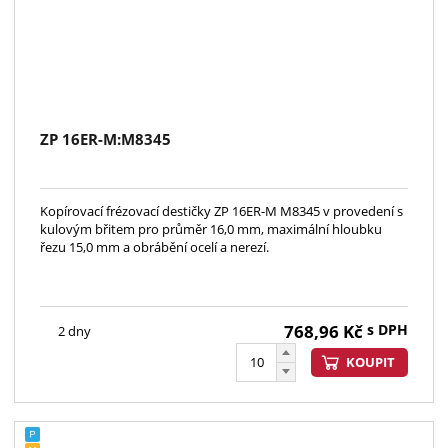
ZP 16ER-M:M8345
Kopírovací frézovací destičky ZP 16ER-M M8345 v provedení s
kulovým břitem pro průměr 16,0 mm, maximální hloubku
řezu 15,0 mm a obrábění ocelí a nerezí.
768,96
Kč
s DPH
2 dny
KOUPIT