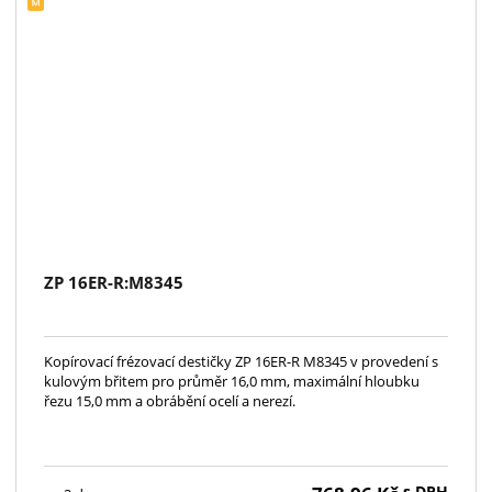
ZP 16ER-R:M8345
Kopírovací frézovací destičky ZP 16ER-R M8345 v provedení s
kulovým břitem pro průměr 16,0 mm, maximální hloubku
řezu 15,0 mm a obrábění ocelí a nerezí.
s DPH