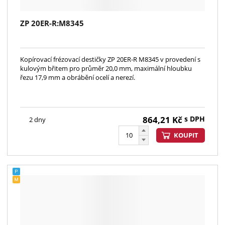
ZP 20ER-R:M8345
Kopírovací frézovací destičky ZP 20ER-R M8345 v provedení s
kulovým břitem pro průměr 20,0 mm, maximální hloubku
řezu 17,9 mm a obrábění ocelí a nerezí.
864,21
Kč
s DPH
2 dny
KOUPIT