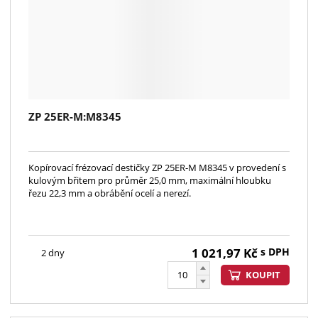
ZP 25ER-M:M8345
Kopírovací frézovací destičky ZP 25ER-M M8345 v provedení s
kulovým břitem pro průměr 25,0 mm, maximální hloubku
řezu 22,3 mm a obrábění ocelí a nerezí.
1 021,97
Kč
s DPH
2 dny
KOUPIT