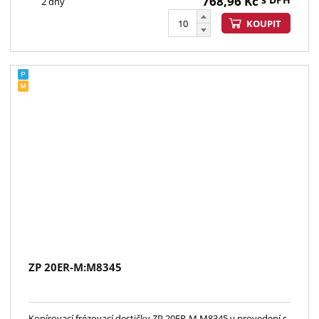
768,96
Kč
2 dny
KOUPIT
ZP 20ER-M:M8345
Kopírovací frézovací destičky ZP 20ER-M M8345 v provedení s