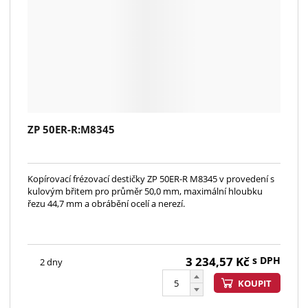
ZP 50ER-R:M8345
Kopírovací frézovací destičky ZP 50ER-R M8345 v provedení s
kulovým břitem pro průměr 50,0 mm, maximální hloubku
řezu 44,7 mm a obrábění ocelí a nerezí.
3 234,57
Kč
s DPH
2 dny
KOUPIT