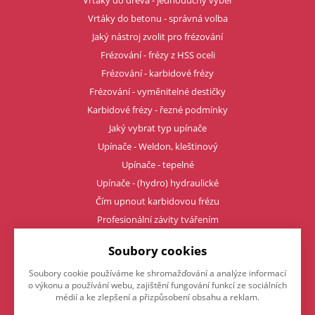
Vrtáky do dřeva - jednoduchý výběr
Vrtáky do betonu - správná volba
Jaký nástroj zvolit pro frézování
Frézování - frézy z HSS oceli
Frézování - karbidové frézy
Frézování - vyměnitelné destičky
Karbidové frézy - řezné podmínky
Jaký vybrat typ upínače
Upínače - Weldon, kleštinový
Upínače - tepelné
Upínače - (hydro) hydraulické
Čím upnout karbidovou frézu
Profesionální závity tvářením
Soubory cookies
Napište nám
Soubory cookie používáme ke shromažďování a analýze informací
o výkonu a používání webu, zajištění fungování funkcí ze sociálních
Chcete nám něco sdělit o našich produktech nebo e-shopu?
médií a ke zlepšení a přizpůsobení obsahu a reklam.
Neváhejte napsat.