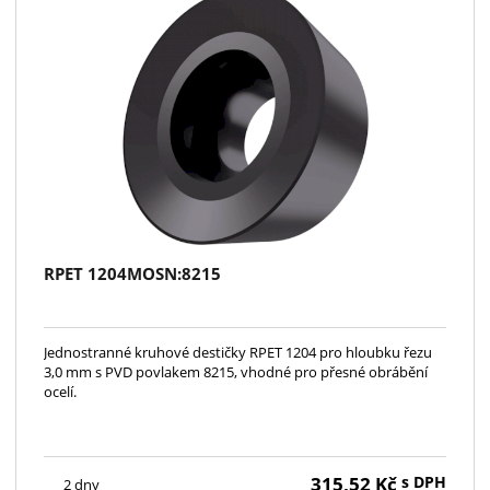
RPET 1204MOSN:8215
Jednostranné kruhové destičky RPET 1204 pro hloubku řezu
3,0 mm s PVD povlakem 8215, vhodné pro přesné obrábění
ocelí.
315,52
Kč
s DPH
2 dny