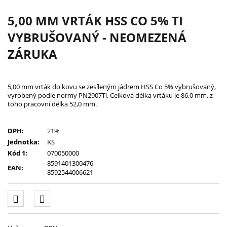
5,00 MM VRTÁK HSS CO 5% TI
VYBRUŠOVANÝ - NEOMEZENÁ
ZÁRUKA
5,00 mm vrták do kovu se zesíleným jádrem HSS Co 5% vybrušovaný,
vyrobený podle normy PN2907Ti. Celková délka vrtáku je 86,0 mm, z
toho pracovní délka 52,0 mm.
DPH:
21%
Jednotka:
KS
Kód 1:
070050000
8591401300476
EAN:
8592544006621