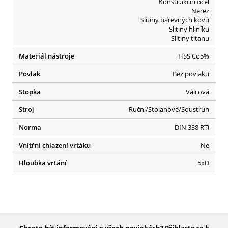
Konstrukční ocel
Nerez
Slitiny barevných kovů
Slitiny hliníku
Slitiny titanu
Materiál nástroje
HSS Co5%
Povlak
Bez povlaku
Stopka
Válcová
Stroj
Ruční/Stojanové/Soustruh
Norma
DIN 338 RTi
Vnitřní chlazení vrtáku
Ne
Hloubka vrtání
5xD