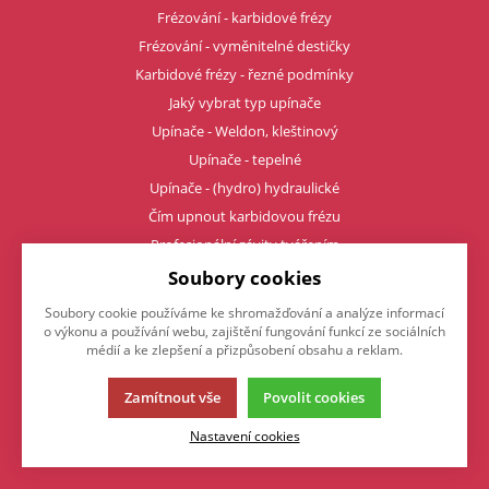
Frézování - karbidové frézy
Frézování - vyměnitelné destičky
Karbidové frézy - řezné podmínky
Jaký vybrat typ upínače
Upínače - Weldon, kleštinový
Upínače - tepelné
Upínače - (hydro) hydraulické
Čím upnout karbidovou frézu
Profesionální závity tvářením
Soubory cookies
Napište nám
Soubory cookie používáme ke shromažďování a analýze informací
o výkonu a používání webu, zajištění fungování funkcí ze sociálních
médií a ke zlepšení a přizpůsobení obsahu a reklam.
Chcete nám něco sdělit o našich produktech nebo e-shopu?
Neváhejte napsat.
Zamítnout vše
Povolit cookies
Chci napsat zprávu
Nastavení cookies