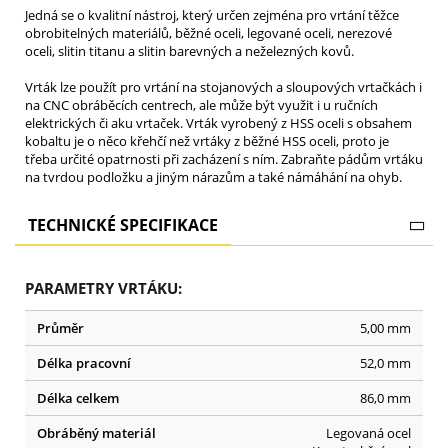
Jedná se o kvalitní nástroj, který určen zejména pro vrtání těžce
obrobitelných materiálů, běžné oceli, legované oceli, nerezové
oceli, slitin titanu a slitin barevných a neželezných kovů.
Vrták lze použít pro vrtání na stojanových a sloupových vrtačkách i
na CNC obráběcích centrech, ale může být využit i u ručních
elektrických či aku vrtaček. Vrták vyrobený z HSS oceli s obsahem
kobaltu je o něco křehčí než vrtáky z běžné HSS oceli, proto je
třeba určité opatrnosti při zacházení s ním. Zabraňte pádům vrtáku
na tvrdou podložku a jiným nárazům a také námáhání na ohyb.
TECHNICKÉ SPECIFIKACE
PARAMETRY VRTÁKU:
Průměr
5,00 mm
Délka pracovní
52,0 mm
Délka celkem
86,0 mm
Obráběný materiál
Legovaná ocel