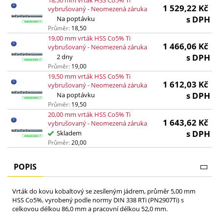
18,50 mm vrták HSS Co5% Ti
1 529,22
Kč
vybrušovaný - Neomezená záruka
s DPH
Na poptávku
Průměr:
18,50
19,00 mm vrták HSS Co5% Ti
1 466,06
Kč
vybrušovaný - Neomezená záruka
s DPH
2 dny
Průměr:
19,00
19,50 mm vrták HSS Co5% Ti
1 612,03
Kč
vybrušovaný - Neomezená záruka
s DPH
Na poptávku
Průměr:
19,50
20,00 mm vrták HSS Co5% Ti
1 643,62
Kč
vybrušovaný - Neomezená záruka
s DPH
Skladem
Průměr:
20,00
POPIS
Vrták do kovu kobaltový se zesíleným jádrem, průměr 5,00 mm
HSS Co5%, vyrobený podle normy DIN 338 RTi (PN2907Ti) s
celkovou délkou 86,0 mm a pracovní délkou 52,0 mm.