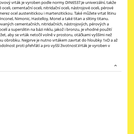
ovový vrták je vyroben podle normy DIN6537.Je univerzální, takže
celi, cementační oceli, nitridační oceli, nástrojové oceli, pérové
nerez ocel austenitickou i martenzitickou. Také můžete vrtat litinu
nconel, Nimonic, Hastelloy, Monel a také titan a slitiny titanu.
legovaných cementačních, nitridačních, nástrojových, pérových a
lí a superslitin na bázi niklu, jakož i bronzu, je vhodné použití
držet, aby se vrták netočil volně v prostoru, otáčkami vyššími než
rchu obrobku. Nejprve je nutno vrtákem zavrtat do hloubky 1xD a až
olnost proti přehřátí a pro vyšší životnost.Vrták je vyroben v