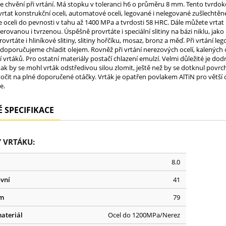
 chvění při vrtání. Má stopku v toleranci h6 o průměru 8 mm. Tento tvrdok
rtat konstrukční oceli, automatové oceli, legované i nelegované zušlechtěné o
te oceli do pevnosti v tahu až 1400 MPa a tvrdosti 58 HRC. Dále můžete vrtat 
ovanou i tvrzenou. Úspěšně provrtáte i speciální slitiny na bázi niklu, jako I
vrtáte i hliníkové slitiny, slitiny hořčíku, mosaz, bronz a měď. Při vrtání 
 doporučujeme chladit olejem. Rovněž při vrtání nerezových ocelí, kalených oce
ní vrtáků. Pro ostatní materiály postačí chlazení emulzí. Velmi důležité je do
nak by se mohl vrták odstředivou silou zlomit, ještě než by se dotknul pov
čit na plné doporučené otáčky. Vrták je opatřen povlakem AlTiN pro větší od
e.
 SPECIFIKACE
 VRTÁKU:
8.0
vní
41
em
79
ateriál
Ocel do 1200MPa/Nerez