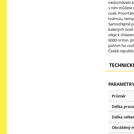
nedocházelo ke
s ním můžete v
oceli. Provrtá
tvárnou, temper
Samozřejmě pro
kalených ocelí
oleje k chlaze
6000 n/min. Ji
potom ho rozto
České republic
TECHNICKÉ
PARAMETRY
Průměr
Délka praco
Délka celk
Obráběný m