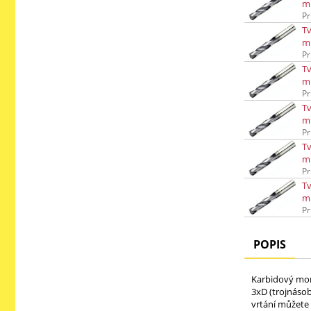
m
Pr
Tv
m
Pr
Tv
m
Pr
Tv
m
Pr
Tv
m
Pr
Tv
m
Pr
POPIS
Karbidový mono
3xD (trojnáso
vrtání můžete 