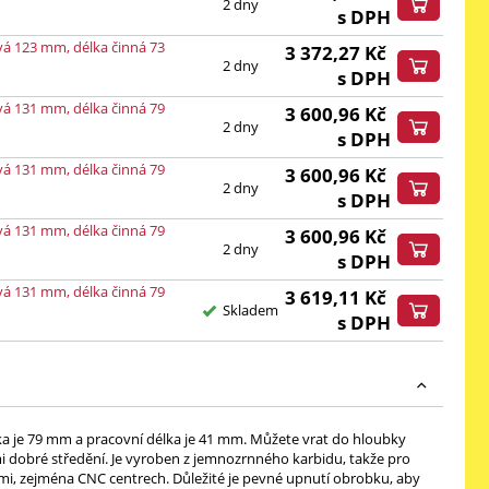
2 dny
s DPH
vá 123 mm, délka činná 73
3 372,27
Kč
2 dny
s DPH
vá 131 mm, délka činná 79
3 600,96
Kč
2 dny
s DPH
vá 131 mm, délka činná 79
3 600,96
Kč
2 dny
s DPH
vá 131 mm, délka činná 79
3 600,96
Kč
2 dny
s DPH
vá 131 mm, délka činná 79
3 619,11
Kč
Skladem
s DPH
lka je 79 mm a pracovní délka je 41 mm. Můžete vrat do hloubky
 dobré středění. Je vyroben z jemnozrnného karbidu, takže pro
mi, zejména CNC centrech. Důležité je pevné upnutí obrobku, aby