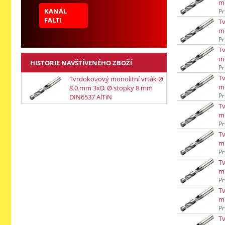
m
KANÁL
Pr
FALTI
Tv
m
Pr
Tv
m
HISTORIE NAVŠTÍVENÉHO ZBOŽÍ
Pr
Tv
Tvrdokovový monolitní vrták Ø
m
8.0 mm 3xD. Ø stopky 8 mm
Pr
DIN6537 AlTiN
Tv
m
Pr
Tv
m
Pr
Tv
m
Pr
Tv
m
Pr
Tv