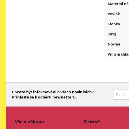
Materiál ná
Povlak
Stopka
Stroj
Norma
Vnitřní chla
Chcete být informováni o všech novinkách?
Přihlaste se k odběru newsletteru.
Vše o nákupu
O firmě