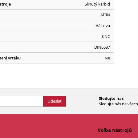
stroje
Slinutý karbid
AlTiN
Válcová
CNC
DIN6537
zení vrtáku
Ne
Sledujte nás
Odeslat
Sledujte nás na všech 
Volba nástrojů