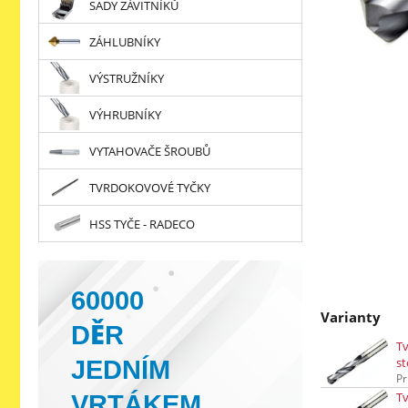
SADY ZÁVITNÍKŮ
ZÁHLUBNÍKY
VÝSTRUŽNÍKY
VÝHRUBNÍKY
VYTAHOVAČE ŠROUBŮ
TVRDOKOVOVÉ TYČKY
HSS TYČE - RADECO
60000
Varianty
DĚR
Tv
JEDNÍM
st
Pr
VRTÁKEM
Tv