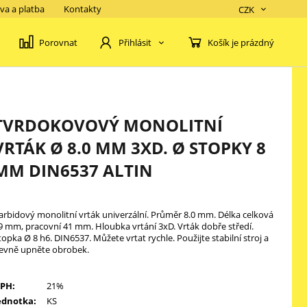
va a platba
Kontakty
CZK
Porovnat
Košík je prázdný
Přihlásit
TVRDOKOVOVÝ MONOLITNÍ
VRTÁK Ø 8.0 MM 3XD. Ø STOPKY 8
MM DIN6537 ALTIN
arbidový monolitní vrták univerzální. Průměr 8.0 mm. Délka celková
9 mm, pracovní 41 mm. Hloubka vrtání 3xD. Vrták dobře středí.
topka Ø 8 h6. DIN6537. Můžete vrtat rychle. Použijte stabilní stroj a
evně upněte obrobek.
PH:
21%
ednotka:
KS