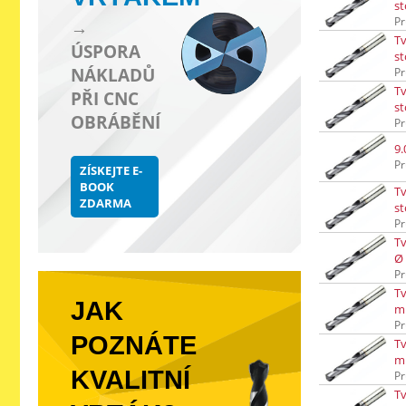
st
Pr
→
Tv
ÚSPORA
st
NÁKLADŮ
Pr
Tv
PŘI CNC
st
OBRÁBĚNÍ
Pr
9.
Pr
ZÍSKEJTE E-
BOOK
Tv
ZDARMA
s
Pr
Tv
Ø
Pr
Tv
JAK
m
Pr
POZNÁTE
Tv
m
KVALITNÍ
Pr
Tv