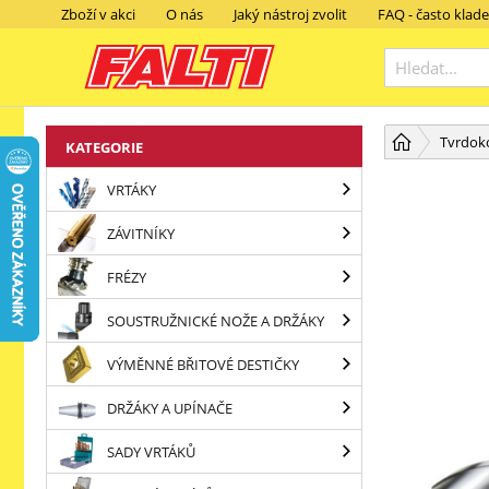
Zboží v akci
O nás
Jaký nástroj zvolit
FAQ - často klad
Tvrdok
KATEGORIE
VRTÁKY
ZÁVITNÍKY
FRÉZY
SOUSTRUŽNICKÉ NOŽE A DRŽÁKY
VÝMĚNNÉ BŘITOVÉ DESTIČKY
DRŽÁKY A UPÍNAČE
SADY VRTÁKŮ