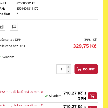
ód 1:
820080001AT
AN:
8591401811170
načka:
*
aše cena s DPH
399,-
Kč
329,75
Kč
aše cena bez DPH
Skladem
KOUPIT
á 62 mm, délka činná 20 mm. Ø
710,27
Kč
s
Skladem
DPH
á 66 mm, délka činná 28 mm. Ø
710,27
Kč
s