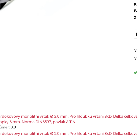
K
E
Z
V
V
rdokovový monolitní vrták Ø 3.0 mm. Pro hloubku vrtání 3xD. Délka celkov
opky 6 mm. Norma DIN6537, povlak AlTiN
ůměr:
3.0
rdokovový monolitní vrták Ø 5.0 mm. Pro hloubku vrtání 3xD. Délka celkov