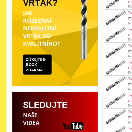
VRTÁK?
m
Pr
JAK
Tv
m
ROZEZNAT
Pr
NEKVALITNÍ
Tv
m
VRTÁK OD
Pr
KVALITNÍHO?
Tv
m
Pr
ZÍSKEJTE E-
Tv
BOOK
m
ZDARMA
Pr
Tv
m
Pr
Tv
m
SLEDUJTE
Pr
Tv
NAŠE
m
VIDEA
Pr
Tv