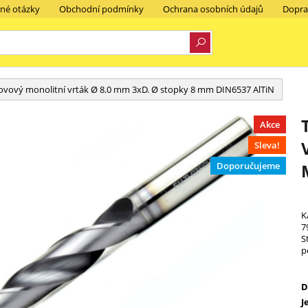
ené otázky
Obchodní podmínky
Ochrana osobních údajů
Dopra
ovový monolitní vrták Ø 8.0 mm 3xD. Ø stopky 8 mm DIN6537 AlTiN
Akce
Sleva!
Doporučujeme
K
7
S
p
D
J